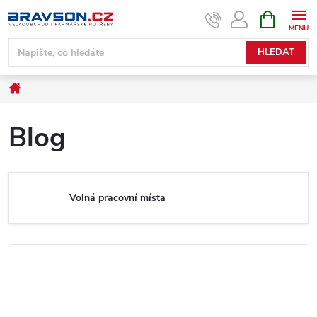
Přejít
NÁKUPNÍ
KOŠÍK
na
obsah
HLEDAT
Domů
Blog
Volná pracovní místa