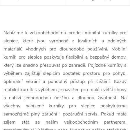
t
t
údržba, 87,2x146x120,5 cm.
kolečky, snadná
Objevte špičkový mobilní kurník
údržba, 120,7x204,5x120 cm.
ů
pro Váš chov, který...
Objevte špičkový mobilní
ů
O
kurník...
v
Nabízíme k velkoobchodnímu prodeji mobilní kurníky pro
slepice, které jsou vyrobené z kvalitních a odolných
l
materiálů vhodných pro dlouhodobé používání. Mobilní
á
kurník pro slepice poskytuje flexibilní a bezpečný domov,
který lze snadno přesouvat po zahradě. Pojízdné kurníky s
d
výběhem zajišťují slepicím dostatek prostoru pro pohyb,
a
optimální větrání a pohodlný přístup při čištění. Každý
c
mobilní kurník s výběhem je navržen pro malé i větší chovy
a nabízí jednoduchou údržbu a dlouhou životnost. Na
í
všechny nabízené kurníky pro slepice poskytujeme
p
samozřejmě plný záruční i pozáruční servis. Pokud máte
zájem stát se naším velkoobchodním partnerem,
r