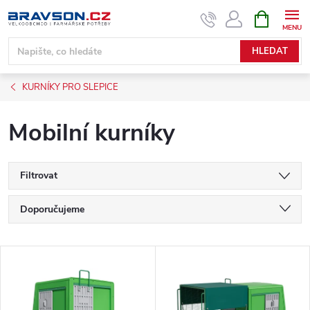
Přejít
NÁKUPNÍ
KOŠÍK
na
obsah
HLEDAT
KURNÍKY PRO SLEPICE
Mobilní kurníky
Filtrovat
Ř
Doporučujeme
a
Nejlevnější
V
Nejdražší
z
ý
Nejprodávanější