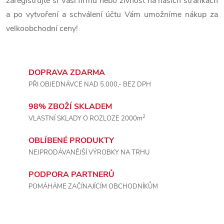
zaregistrujte si Vaši firmu nebo živnost na našich stránkách
v
a po vytvoření a schválení účtu Vám umožníme nákup za
velkoobchodní ceny!
k
y
v
DOPRAVA ZDARMA
PŘI OBJEDNÁVCE NAD 5.000,- BEZ DPH
ý
98% ZBOŽÍ SKLADEM
p
2
VLASTNÍ SKLADY O ROZLOZE 2000m
i
OBLÍBENÉ PRODUKTY
s
NEJPRODÁVANĚJŠÍ VÝROBKY NA TRHU
u
PODPORA PARTNERŮ
POMÁHÁME ZAČÍNAJÍCÍM OBCHODNÍKŮM