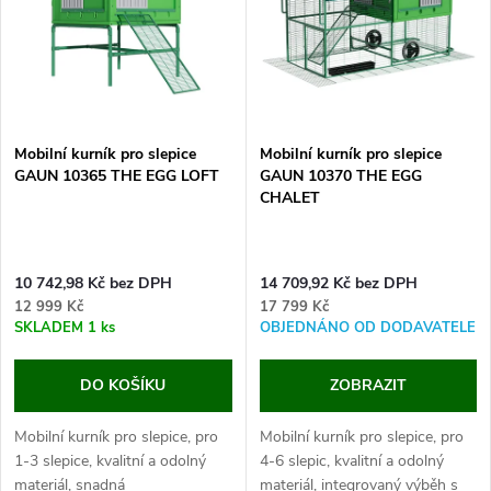
e
p
Abecedně
n
i
í
s
p
Mobilní kurník pro slepice
Mobilní kurník pro slepice
GAUN 10365 THE EGG LOFT
GAUN 10370 THE EGG
p
CHALET
r
r
o
10 742,98 Kč bez DPH
14 709,92 Kč bez DPH
o
12 999 Kč
17 799 Kč
d
SKLADEM
1 ks
OBJEDNÁNO OD DODAVATELE
d
u
DO KOŠÍKU
ZOBRAZIT
u
k
Mobilní kurník pro slepice, pro
Mobilní kurník pro slepice, pro
k
1-3 slepice, kvalitní a odolný
4-6 slepic, kvalitní a odolný
materiál, snadná
materiál, integrovaný výběh s