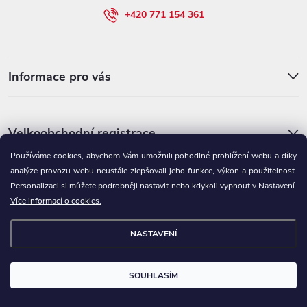
í
+420 771 154 361
Informace pro vás
Velkoobchodní registrace
Používáme cookies, abychom Vám umožnili pohodlné prohlížení webu a díky
analýze provozu webu neustále zlepšovali jeho funkce, výkon a použitelnost.
Personalizaci si můžete podrobněji nastavit nebo kdykoli vypnout v Nastavení.
Více informací o cookies.
NASTAVENÍ
Copyright 2026
BRAVSON.CZ
. Všechna práva vyhrazena.
Upravit
nastavení cookies
SOUHLASÍM
Vytvořil Shoptet