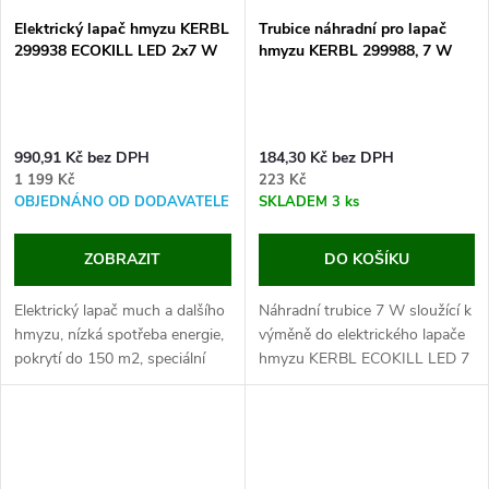
Elektrický lapač hmyzu KERBL
Trubice náhradní pro lapač
299938 ECOKILL LED 2x7 W
hmyzu KERBL 299988, 7 W
990,91 Kč bez DPH
184,30 Kč bez DPH
1 199 Kč
223 Kč
OBJEDNÁNO OD DODAVATELE
SKLADEM
3 ks
ZOBRAZIT
DO KOŠÍKU
Elektrický lapač much a dalšího
Náhradní trubice 7 W sloužící k
hmyzu, nízká spotřeba energie,
výměně do elektrického lapače
pokrytí do 150 m2, speciální
hmyzu KERBL ECOKILL LED 7
LED UVA lampy, rozměry
W modře svítící, LED UVA
48x7x26 cm. S elektrickým
záření.
lapačem hmyzu si užijete
každý...