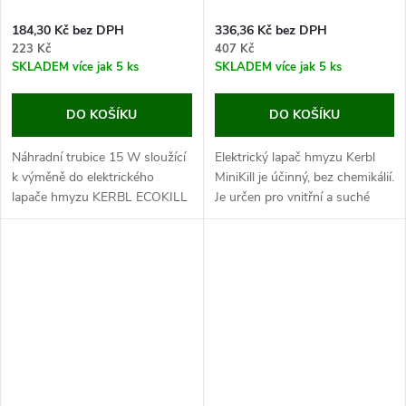
184,30 Kč bez DPH
336,36 Kč bez DPH
223 Kč
407 Kč
SKLADEM
více jak 5 ks
SKLADEM
více jak 5 ks
DO KOŠÍKU
DO KOŠÍKU
Náhradní trubice 15 W sloužící
Elektrický lapač hmyzu Kerbl
k výměně do elektrického
MiniKill je účinný, bez chemikálií.
lapače hmyzu KERBL ECOKILL
Je určen pro vnitřní a suché
INOX 2030 15 W modře svítící,
prostory, pokrytí plochy až do
UVA záření.
20 m².
Hledáte efektivní způsob, jak...