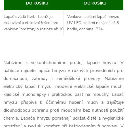
DO KOŠÍKU
DO KOŠÍKU
Lapač ovádů Kerbl TaonX je
Venkovní solární lapač hmyzu,
exkluzivní a efektivní řešení pro
UV LED, solární nabíjení, až 8
venkovní prostory o rozloze až 10
hodin, ochrana IP24,
000 m2.
automatické zapnutí, na plochu
Vezměte kontrolu nad ovády (hovady)
až 45 m2.
do svých...
Objevte účinný a ekologický
O
způsob, jak...
v
Nabízíme k velkoobchodnímu prodeji lapače hmyzu. V
nabídce najdete lapače hmyzu v různých provedeních pro
l
domácnosti, zahrady i zemědělské provozy. Nabízíme
á
elektrický lapač hmyzu, moderní elektrické lapače much,
klasické mucholapky i praktickou past na mouchy. Lapač
d
hmyzu přispívá k účinnému hubení much a zajišťuje
a
dlouhodobou ochranu proti mouchám bez nutnosti použití
c
chemie. Lapače hmyzu pomáhají udržet čisté a hygienické
prostředí a zvyšují komfort při každodenním fungování. V