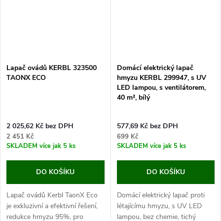
Lapač ovádů KERBL 323500
Domácí elektrický lapač
TAONX ECO
hmyzu KERBL 299947, s UV
LED lampou, s ventilátorem,
40 m², bílý
2 025,62 Kč bez DPH
577,69 Kč bez DPH
2 451 Kč
699 Kč
SKLADEM
více jak 5 ks
SKLADEM
více jak 5 ks
DO KOŠÍKU
DO KOŠÍKU
Lapač ovádů Kerbl TaonX Eco
Domácí elektrický lapač proti
je exkluzivní a efektivní řešení,
létajícímu hmyzu, s UV LED
redukce hmyzu 95%, pro
lampou, bez chemie, tichý