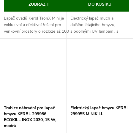
ZOBRAZIT
DO KOŠÍKU
Lapač ovádů Kerbl TaonX Mini je
Elektrický lapač much a
exkluzivní a efektivní řešení pro
dalšího létajícího hmyzu,
venkovní prostory o rozloze až 100
s odolnými UV lampami, s
m2.
odolností
Vezměte kontrolu nad ovády (hovady)
IPX4, rozměry 56x11,5x32x5
do svých...
cm. Zbavte se nechtěného
hmyzu...
Trubice náhradní pro lapač
Elektrický lapač hmyzu KERBL
hmyzu KERBL 299986
299955 MINIKILL
ECOKILL INOX 2030, 15 W,
modrá