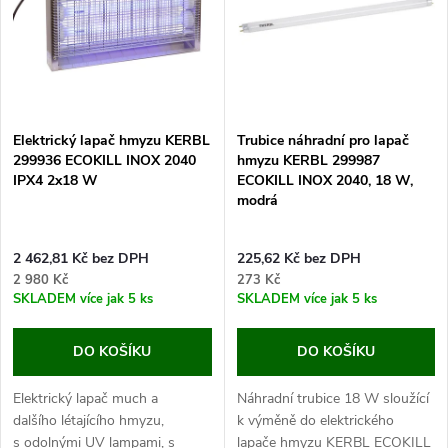
e
p
Abecedně
n
i
í
s
p
Elektrický lapač hmyzu KERBL
Trubice náhradní pro lapač
299936 ECOKILL INOX 2040
hmyzu KERBL 299987
p
IPX4 2x18 W
ECOKILL INOX 2040, 18 W,
r
modrá
r
o
2 462,81 Kč bez DPH
225,62 Kč bez DPH
o
2 980 Kč
273 Kč
d
SKLADEM
více jak 5 ks
SKLADEM
více jak 5 ks
d
u
DO KOŠÍKU
DO KOŠÍKU
u
k
Elektrický lapač much a
Náhradní trubice 18 W sloužící
k
dalšího létajícího hmyzu,
k výměně do elektrického
s odolnými UV lampami, s
lapače hmyzu KERBL ECOKILL