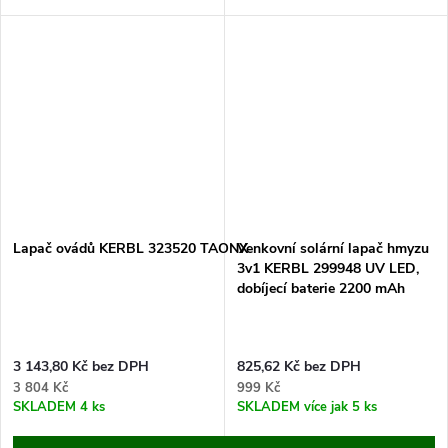
venkovní prostory o rozloze až
ventilátor, až 15 000 hodin, na
5000 m². Vezměte kontrolu nad
plochu 40 m2.
ovády (hovady) do svých
Objevte špičkový elektrický
rukou....
lapač hmyzu,...
Lapač ovádů KERBL 323520 TAONX
Venkovní solární lapač hmyzu
3v1 KERBL 299948 UV LED,
dobíjecí baterie 2200 mAh
3 143,80 Kč bez DPH
825,62 Kč bez DPH
3 804 Kč
999 Kč
SKLADEM
4 ks
SKLADEM
více jak 5 ks