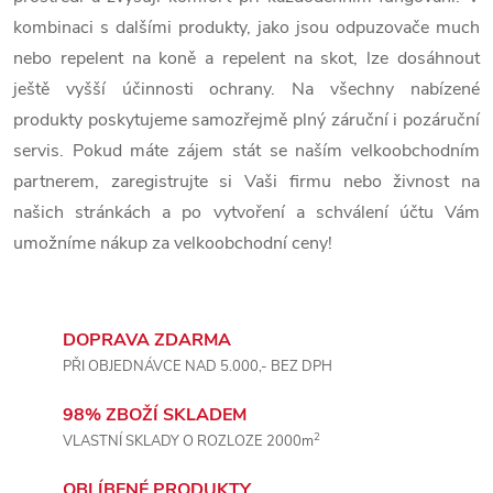
í
kombinaci s dalšími produkty, jako jsou odpuzovače much
p
nebo repelent na koně a repelent na skot, lze dosáhnout
ještě vyšší účinnosti ochrany. Na všechny nabízené
r
produkty poskytujeme samozřejmě plný záruční i pozáruční
v
servis. Pokud máte zájem stát se naším velkoobchodním
partnerem, zaregistrujte si Vaši firmu nebo živnost na
k
našich stránkách a po vytvoření a schválení účtu Vám
y
umožníme nákup za velkoobchodní ceny!
v
ý
DOPRAVA ZDARMA
p
PŘI OBJEDNÁVCE NAD 5.000,- BEZ DPH
i
98% ZBOŽÍ SKLADEM
2
VLASTNÍ SKLADY O ROZLOZE 2000m
s
OBLÍBENÉ PRODUKTY