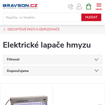
Přejít
NÁKUPNÍ
KOŠÍK
na
obsah
HLEDAT
ODCHYTOVÉ PASTI A ODPUZOVAČE
Elektrické lapače hmyzu
Filtrovat
Ř
Doporučujeme
a
Nejlevnější
V
Nejdražší
z
ý
Nejprodávanější