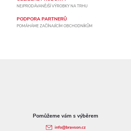
u
NEJPRODÁVANĚJŠÍ VÝROBKY NA TRHU
PODPORA PARTNERŮ
POMÁHÁME ZAČÍNAJÍCÍM OBCHODNÍKŮM
Z
á
p
a
t
info
@
bravson.cz