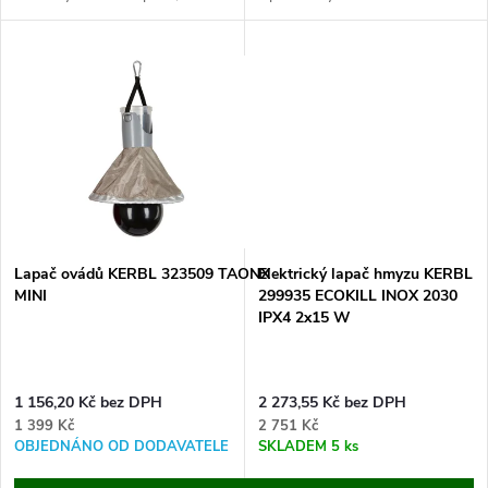
t
t
odolností
INOX 2040 18 W modře
IPX4, rozměry 72x12x32x5 cm.
svítící, UVA záření.
ů
Zbavte se nechtěného hmyzu...
ů
Lapač ovádů KERBL 323509 TAONX
Elektrický lapač hmyzu KERBL
MINI
299935 ECOKILL INOX 2030
IPX4 2x15 W
1 156,20 Kč bez DPH
2 273,55 Kč bez DPH
1 399 Kč
2 751 Kč
OBJEDNÁNO OD DODAVATELE
SKLADEM
5 ks