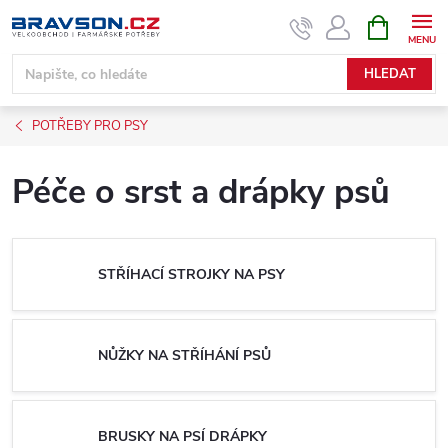
Přejít
NÁKUPNÍ
KOŠÍK
na
obsah
HLEDAT
POTŘEBY PRO PSY
Péče o srst a drápky psů
STŘÍHACÍ STROJKY NA PSY
NŮŽKY NA STŘÍHÁNÍ PSŮ
BRUSKY NA PSÍ DRÁPKY