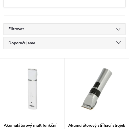
Filtrovat
Ř
Doporučujeme
a
Nejlevnější
V
Nejdražší
z
ý
Nejprodávanější
e
p
Abecedně
n
i
í
s
Akumulátorový multifunkční
Akumulátorový stříhací strojek