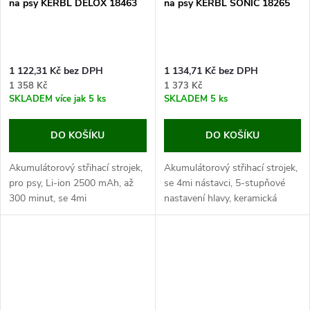
na psy KERBL DELOX 18463
na psy KERBL SONIC 18265
1 122,31 Kč bez DPH
1 134,71 Kč bez DPH
1 358 Kč
1 373 Kč
SKLADEM
více jak 5 ks
SKLADEM
5 ks
DO KOŠÍKU
DO KOŠÍKU
Akumulátorový střihací strojek,
Akumulátorový střihací strojek,
pro psy, Li-ion 2500 mAh, až
se 4mi nástavci, 5-stupňové
300 minut, se 4mi
nastavení hlavy, keramická
nástavci, nerezová hlava, šířka
stříhací hlava, šířka střihu 38
střihu 38 mm. Pokud chcete
mm. Pokud chcete mít svého...
mít svého psího...