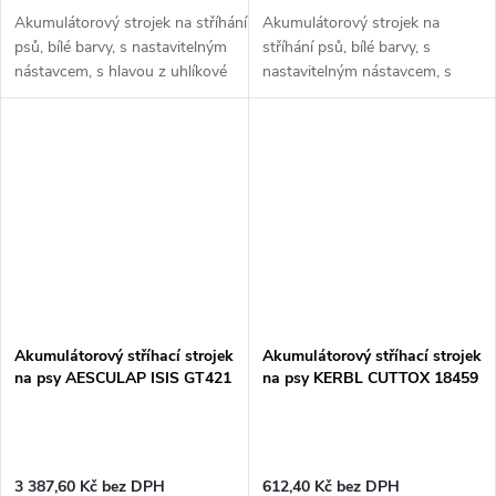
Akumulátorový strojek na stříhání
Akumulátorový strojek na
psů, bílé barvy, s nastavitelným
stříhání psů, bílé barvy, s
nástavcem, s hlavou z uhlíkové
nastavitelným nástavcem, s
oceli, s rozměry 14x3x3,6 cm.
hlavou z uhlíkové oceli, s
Pokud chcete jenom zastřihnout...
rozměry 14x3x3,6 cm.
Pokud chcete jenom
zastřihnout kontury,...
Akumulátorový stříhací strojek
Akumulátorový stříhací strojek
na psy AESCULAP ISIS GT421
na psy KERBL CUTTOX 18459
3 387,60 Kč bez DPH
612,40 Kč bez DPH