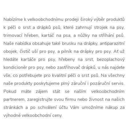
perfektní brusku na drápky,
mít svého psího...
O
která...
v
Nabízíme k velkoobchodnímu prodeji široký výběr produktů
k péči o srst a drápků psů, které zahrnují strojek na psy,
l
trimovací hřeben, kartáč na psa, a nůžky na stříhání psů.
á
Naše nabídka obsahuje také brusku na drápky, antiparazitní
obojek, čistič uší pro psy, a pilník na drápky pro psy. Ať už
d
hledáte kartáče pro psy, hřebeny na srst, bezoplachový
a
kondicionér pro psy, nebo zastřihovač drápků, u nás najdete
c
vše, co potřebujete pro kvalitní péči o srst psů. Na všechny
naše produkty poskytujeme plný záruční i pozáruční servis.
í
Pokud máte zájem stát se naším velkoobchodním
p
partnerem, zaregistrujte svou firmu nebo živnost na našich
stránkách a po schválení účtu Vám umožníme nákup za
r
výhodné velkoobchodní ceny.
v