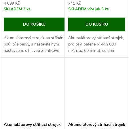
4 099 Kč
741 Kč
SKLADEM
2 ks
SKLADEM
více jak 5 ks
DO KOŠÍKU
DO KOŠÍKU
Akumulátorový strojek na stříhání
Akumulátorový střihací strojek,
psů, bílé barvy, s nastavitelným
pro psy, baterie Ni-Mh 800
nástavcem, s hlavou z uhlíkové
mAh, až 60 minut, se 3mi
oceli, s rozměry 14x3x3,6 cm.
nástavci, nerezová hlava, šířka
Pokud chcete jenom zastřihnout...
střihu 27 mm. Pokud chcete
mít svého psího...
Akumulátorový stříhací strojek
Akumulátorový stříhací strojek