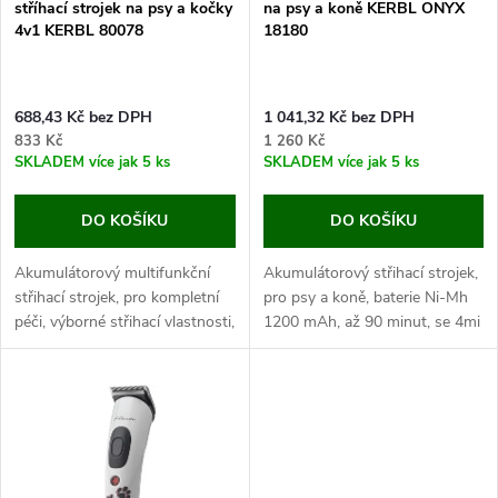
p
stříhací strojek na psy a kočky
na psy a koně KERBL ONYX
p
4v1 KERBL 80078
18180
r
r
o
688,43 Kč bez DPH
1 041,32 Kč bez DPH
o
833 Kč
1 260 Kč
d
SKLADEM
více jak 5 ks
SKLADEM
více jak 5 ks
d
u
DO KOŠÍKU
DO KOŠÍKU
u
k
Akumulátorový multifunkční
Akumulátorový střihací strojek,
k
střihací strojek, pro kompletní
pro psy a koně, baterie Ni-Mh
t
péči, výborné střihací vlastnosti,
1200 mAh, až 90 minut, se 4mi
t
se 4mi nástavci, šířka střihu
nástavci, šířka střihu 38 mm.
8/20/32 mm. Pokud chcete
Pokud chcete mít svého psa
ů
zajistit kompletní péči...
nebo...
ů