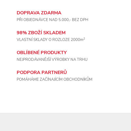
k
DOPRAVA ZDARMA
y
PŘI OBJEDNÁVCE NAD 5.000,- BEZ DPH
v
98% ZBOŽÍ SKLADEM
ý
2
VLASTNÍ SKLADY O ROZLOZE 2000m
p
OBLÍBENÉ PRODUKTY
NEJPRODÁVANĚJŠÍ VÝROBKY NA TRHU
i
PODPORA PARTNERŮ
s
POMÁHÁME ZAČÍNAJÍCÍM OBCHODNÍKŮM
u
Z