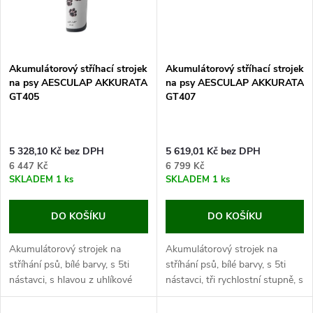
Akumulátorový stříhací strojek
Akumulátorový stříhací strojek
na psy AESCULAP AKKURATA
na psy AESCULAP AKKURATA
GT405
GT407
5 328,10 Kč bez DPH
5 619,01 Kč bez DPH
6 447 Kč
6 799 Kč
SKLADEM
1 ks
SKLADEM
1 ks
DO KOŠÍKU
DO KOŠÍKU
Akumulátorový strojek na
Akumulátorový strojek na
stříhání psů, bílé barvy, s 5ti
stříhání psů, bílé barvy, s 5ti
nástavci, s hlavou z uhlíkové
nástavci, tři rychlostní stupně, s
oceli, s rozměry 17x4,6x4,6 cm.
hlavou z uhlíkové oceli,
Pokud chcete mít svého psa
17x4,6x4,6 cm. Pokud chcete