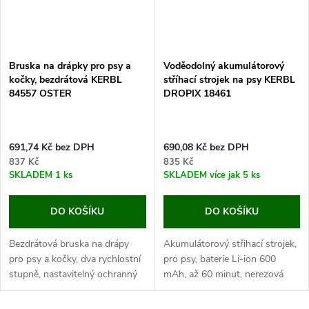
Bruska na drápky pro psy a
Voděodolný akumulátorový
kočky, bezdrátová KERBL
stříhací strojek na psy KERBL
84557 OSTER
DROPIX 18461
691,74 Kč bez DPH
690,08 Kč bez DPH
837 Kč
835 Kč
SKLADEM
1 ks
SKLADEM
více jak 5 ks
DO KOŠÍKU
DO KOŠÍKU
Bezdrátová bruska na drápy
Akumulátorový střihací strojek,
pro psy a kočky, dva rychlostní
pro psy, baterie Li-ion 600
stupně, nastavitelný ochranný
mAh, až 60 minut, nerezová
kryt, až 70 minut, rozměry
hlava, voděodolný, IPX7, šířka
18x4,7x3,5 cm. Objevte
střihu 38 mm. Pokud chcete