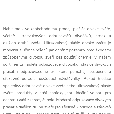
t
t
LED světlem, 5 úrovní plašení,
soumrakový režim, různé
denní a noční režim, IP54.
režimy provozu. Pokud hledáte
ů
Objevte multifunkční
opravdu účinný způsob, jak
ů
O
ultrazvukový...
ochránit...
v
Nabízíme k velkoobchodnímu prodeji plašiče divoké zvěře,
včetně ultrazvukových odpuzovačů divočáků, srnek a
l
dalších druhů zvěře. Ultrazvukový plašič divoké zvěře je
á
moderní a účinné řešení, jak chránit pozemky před škodami
způsobenými divokou zvěří bez použití chemie. V našem
d
sortimentu najdete odpuzovače divočáků, plašiče divokých
a
prasat i odpuzovače srnek, které pomáhají bezpečně a
c
efektivně odradit nežádoucí návštěvníky. Pokud hledáte
spolehlivý odpuzovač divoké zvěře nebo ultrazvukový plašič
í
zvěře, produkty z naší nabídky jsou ideální volbou pro
p
ochranu vaší zahrady či pole. Moderní odpuzovače divokých
prasat a dalších druhů zvěře jsou šetrné k přírodě a zároveň
r