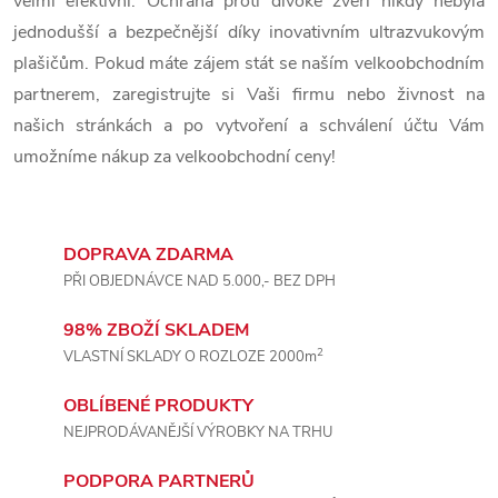
velmi efektivní. Ochrana proti divoké zvěři nikdy nebyla
v
jednodušší a bezpečnější díky inovativním ultrazvukovým
plašičům. Pokud máte zájem stát se naším velkoobchodním
k
partnerem, zaregistrujte si Vaši firmu nebo živnost na
y
našich stránkách a po vytvoření a schválení účtu Vám
v
umožníme nákup za velkoobchodní ceny!
ý
p
DOPRAVA ZDARMA
PŘI OBJEDNÁVCE NAD 5.000,- BEZ DPH
i
98% ZBOŽÍ SKLADEM
s
2
VLASTNÍ SKLADY O ROZLOZE 2000m
u
OBLÍBENÉ PRODUKTY
NEJPRODÁVANĚJŠÍ VÝROBKY NA TRHU
PODPORA PARTNERŮ