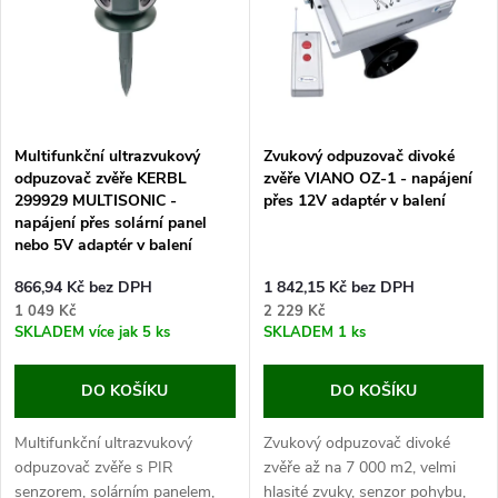
e
p
Abecedně
n
i
í
s
p
Multifunkční ultrazvukový
Zvukový odpuzovač divoké
odpuzovač zvěře KERBL
zvěře VIANO OZ-1 - napájení
p
299929 MULTISONIC -
přes 12V adaptér v balení
r
napájení přes solární panel
r
nebo 5V adaptér v balení
o
866,94 Kč bez DPH
1 842,15 Kč bez DPH
o
1 049 Kč
2 229 Kč
d
SKLADEM
více jak 5 ks
SKLADEM
1 ks
d
u
DO KOŠÍKU
DO KOŠÍKU
u
k
Multifunkční ultrazvukový
Zvukový odpuzovač divoké
k
odpuzovač zvěře s PIR
zvěře až na 7 000 m2, velmi
senzorem, solárním panelem,
hlasité zvuky, senzor pohybu,