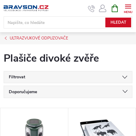
Přejít
NÁKUPNÍ
KOŠÍK
na
obsah
HLEDAT
ULTRAZVUKOVÉ ODPUZOVAČE
Plašiče divoké zvěře
Filtrovat
Ř
Doporučujeme
a
Nejlevnější
V
Nejdražší
z
ý
Nejprodávanější