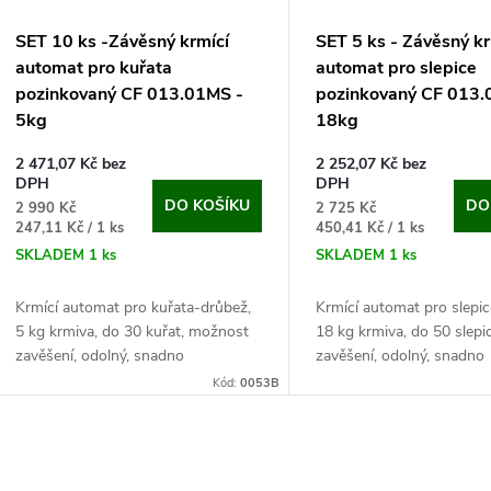
SET 10 ks -Závěsný krmící
SET 5 ks - Závěsný kr
automat pro kuřata
automat pro slepice
pozinkovaný CF 013.01MS -
pozinkovaný CF 013.
5kg
18kg
2 471,07 Kč bez
2 252,07 Kč bez
DPH
DPH
DO KOŠÍKU
DO
2 990 Kč
2 725 Kč
Měrná
Měrná
247,11 Kč / 1 ks
450,41 Kč / 1 ks
cena:
cena:
SKLADEM
1 ks
SKLADEM
1 ks
Krmící automat pro kuřata-drůbež,
Krmící automat pro slepi
5 kg krmiva, do 30 kuřat, možnost
18 kg krmiva, do 50 slep
zavěšení, odolný, snadno
zavěšení, odolný, snadno
omyvatelný pozinkovaný povrch.
omyvatelný pozinkovaný 
Kód:
0053B
Pokud hledáte velice kvalitní krmítko
Z tohoto krmítka pro slepi
pro...
či kachny...
O