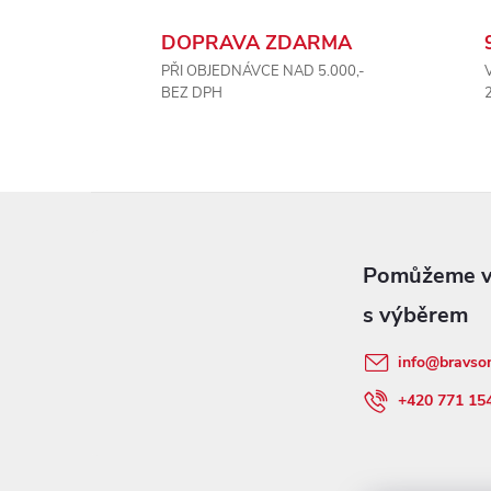
DOPRAVA ZDARMA
PŘI OBJEDNÁVCE NAD 5.000,-
BEZ DPH
Z
á
p
info
@
bravso
a
+420 771 15
t