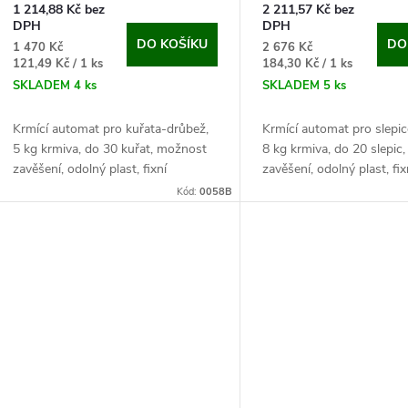
o
1 214,88 Kč bez
2 211,57 Kč bez
u
DPH
DPH
d
DO KOŠÍKU
DO
1 470 Kč
2 676 Kč
k
Měrná
Měrná
121,49 Kč / 1 ks
184,30 Kč / 1 ks
u
cena:
cena:
SKLADEM
4 ks
SKLADEM
5 ks
t
k
Krmící automat pro kuřata-drůbež,
Krmící automat pro slepi
5 kg krmiva, do 30 kuřat, možnost
8 kg krmiva, do 20 slepic
ů
zavěšení, odolný plast, fixní
zavěšení, odolný plast, fix
t
ochranná mřížka proti plýtvání
ochranná mřížka proti plý
Kód:
0058B
krmiva. Pokud chcete kuřatům
krmiva. Jestliže hledáte pra
ů
zajistit po celý...