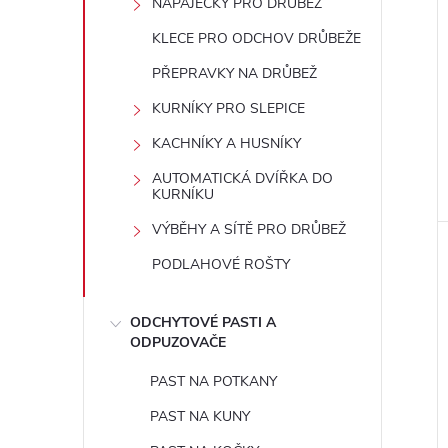
NAPÁJEČKY PRO DRŮBEŽ
e
KLECE PRO ODCHOV DRŮBEŽE
l
PŘEPRAVKY NA DRŮBEŽ
KURNÍKY PRO SLEPICE
KACHNÍKY A HUSNÍKY
AUTOMATICKÁ DVÍŘKA DO
KURNÍKU
VÝBĚHY A SÍTĚ PRO DRŮBEŽ
PODLAHOVÉ ROŠTY
ODCHYTOVÉ PASTI A
ODPUZOVAČE
PAST NA POTKANY
PAST NA KUNY