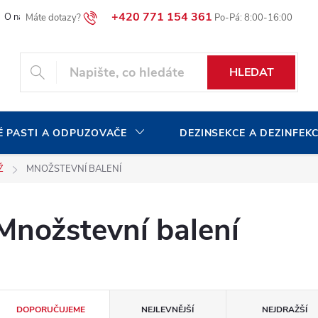
+420 771 154 361
O naší společnosti
Blog
Volná pracovní místa
HLEDAT
 PASTI A ODPUZOVAČE
DEZINSEKCE A DEZINFEK
Ž
MNOŽSTEVNÍ BALENÍ
Množstevní balení
Ř
DOPORUČUJEME
NEJLEVNĚJŠÍ
NEJDRAŽŠÍ