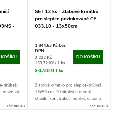
mící
SET 12 ks - Žlabové krmítko
pro slepice pozinkované CF
03MS -
033.10 - 13x50cm
1 844,63 Kč bez
DPH
 KOŠÍKU
DO KOŠÍKU
2 232 Kč
Měrná
153,72 Kč / 1 ks
cena:
SKLADEM
1 ks
ce-drůbež,
Žlabové krmítko pro slepice-drůbež,
ic, možnost
13x50 cm, 10 širokých otvorů,
stabilní konstrukce, odolný, snadno
povrch.
omyvatelný pozinkovaný povrch.
Kód:
0054B
Kód:
0049B
ce, husy,
Jedná se o velice užitečného
pomocníka...