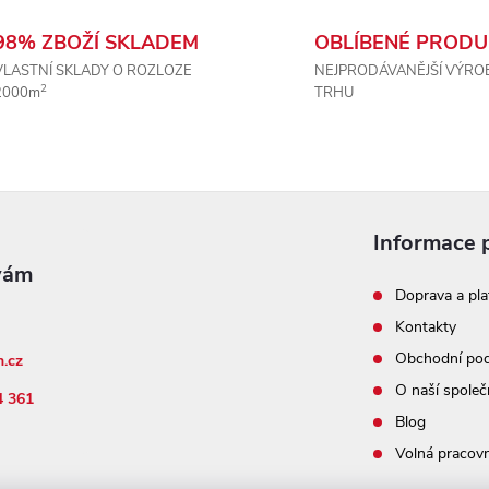
98% ZBOŽÍ SKLADEM
OBLÍBENÉ PRODU
VLASTNÍ SKLADY O ROZLOZE
NEJPRODÁVANĚJŠÍ VÝRO
2
2000m
TRHU
Informace 
Doprava a pla
Kontakty
Obchodní po
n.cz
O naší společ
4 361
Blog
Volná pracovn