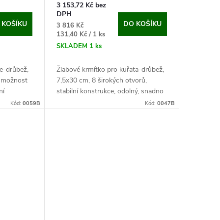
3 153,72 Kč bez
DPH
 KOŠÍKU
DO KOŠÍKU
3 816 Kč
Měrná
131,40 Kč / 1 ks
cena:
SKLADEM
1 ks
ce-drůbež,
Žlabové krmítko pro kuřata-drůbež,
, možnost
7,5x30 cm, 8 širokých otvorů,
ní
stabilní konstrukce, odolný, snadno
tvání
omyvatelný pozinkovaný povrch.
Kód:
0059B
Kód:
0047B
ktické...
Koupí tohoto levného, ale zároveň
kvalitního...