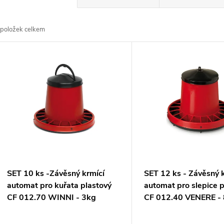
a
položek celkem
z
V
e
ý
n
p
p
s
r
p
SET 10 ks -Závěsný krmící
SET 12 ks - Závěsný 
o
automat pro kuřata plastový
automat pro slepice 
r
CF 012.70 WINNI - 3kg
CF 012.40 VENERE -
d