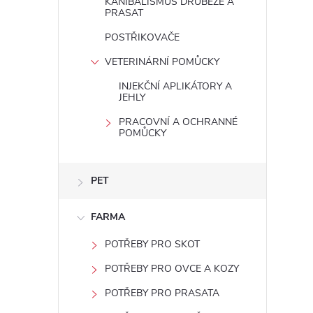
KANIBALISMUS DRŮBEŽE A
PRASAT
POSTŘIKOVAČE
l
VETERINÁRNÍ POMŮCKY
INJEKČNÍ APLIKÁTORY A
JEHLY
PRACOVNÍ A OCHRANNÉ
POMŮCKY
í
PET
FARMA
r
POTŘEBY PRO SKOT
POTŘEBY PRO OVCE A KOZY
POTŘEBY PRO PRASATA