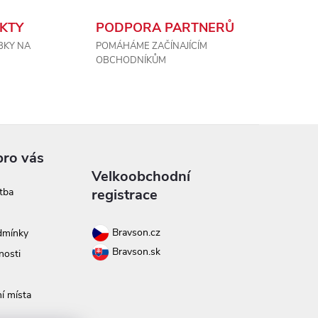
KTY
PODPORA PARTNERŮ
BKY NA
POMÁHÁME ZAČÍNAJÍCÍM
OBCHODNÍKŮM
pro vás
Velkoobchodní
tba
registrace
Bravson.cz
dmínky
Bravson.sk
nosti
í místa