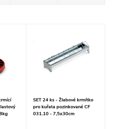
krmící
SET 24 ks - Žlabové krmítko
plastový
pro kuřata pozinkované CF
 8kg
031.10 - 7,5x30cm