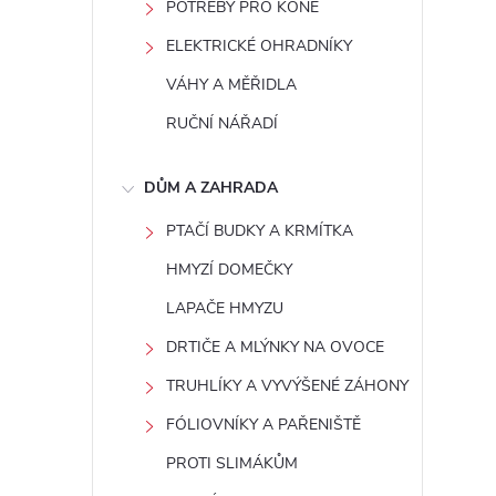
POTŘEBY PRO KONĚ
ELEKTRICKÉ OHRADNÍKY
VÁHY A MĚŘIDLA
RUČNÍ NÁŘADÍ
i
DŮM A ZAHRADA
PTAČÍ BUDKY A KRMÍTKA
HMYZÍ DOMEČKY
LAPAČE HMYZU
DRTIČE A MLÝNKY NA OVOCE
TRUHLÍKY A VYVÝŠENÉ ZÁHONY
FÓLIOVNÍKY A PAŘENIŠTĚ
PROTI SLIMÁKŮM