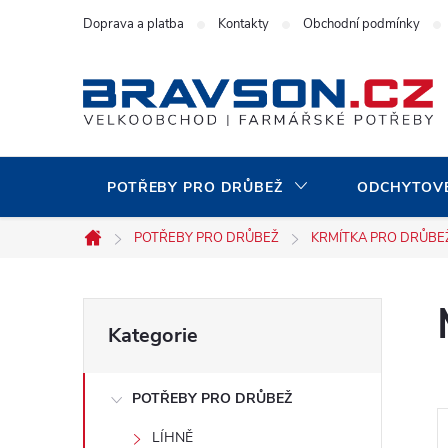
Přejít
Doprava a platba
Kontakty
Obchodní podmínky
na
obsah
POTŘEBY PRO DRŮBEŽ
ODCHYTOVÉ
POTŘEBY PRO DRŮBEŽ
KRMÍTKA PRO DRŮBE
Domů
P
Přeskočit
Kategorie
kategorie
o
POTŘEBY PRO DRŮBEŽ
s
LÍHNĚ