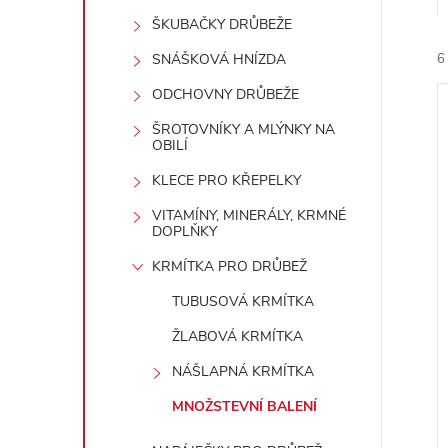
t
ŠKUBAČKY DRŮBEŽE
r
SNÁŠKOVÁ HNÍZDA
6
ODCHOVNY DRŮBEŽE
a
ŠROTOVNÍKY A MLÝNKY NA
OBILÍ
n
KLECE PRO KŘEPELKY
n
VITAMÍNY, MINERÁLY, KRMNÉ
í
DOPLŇKY
i
í
KRMÍTKA PRO DRŮBEŽ
TUBUSOVÁ KRMÍTKA
p
ŽLABOVÁ KRMÍTKA
a
NÁŠLAPNÁ KRMÍTKA
n
MNOŽSTEVNÍ BALENÍ