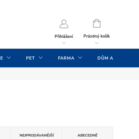
NÁKUPNÍ
KOŠÍK
Prázdný košík
Přihlášení
CE
PET
FARMA
DŮM A ZAHRADA
NEJPRODÁVANĚJŠÍ
ABECEDNĚ