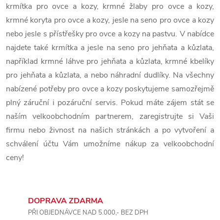
á
krmítka pro ovce a kozy, krmné žlaby pro ovce a kozy,
krmné koryta pro ovce a kozy, jesle na seno pro ovce a kozy
d
nebo jesle s přístřešky pro ovce a kozy na pastvu. V nabídce
a
najdete také krmítka a jesle na seno pro jehňata a kůzlata,
c
například krmné láhve pro jehňata a kůzlata, krmné kbelíky
pro jehňata a kůzlata, a nebo náhradní dudlíky. Na všechny
í
nabízené potřeby pro ovce a kozy poskytujeme samozřejmě
p
plný záruční i pozáruční servis. Pokud máte zájem stát se
naším velkoobchodním partnerem, zaregistrujte si Vaši
r
firmu nebo živnost na našich stránkách a po vytvoření a
v
schválení účtu Vám umožníme nákup za velkoobchodní
ceny!
k
y
v
DOPRAVA ZDARMA
PŘI OBJEDNÁVCE NAD 5.000,- BEZ DPH