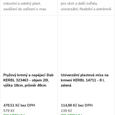
robustní a odolný plast,
pro skot a další zvířata,
zavěšení do zařízení o max.
univerzální, flexibilní a extrémně
tloušťce 40 mm, objem 8 litrů,
odolný, objem 11 l, průměr 40
rozměry 27x35x25 cm.
cm, výška 14 cm. Hledáte
Vylepšete krmení svých zvířat s
vhodný krmný žlab či žlab pro...
kulatým...
Pryžový krmný a napájecí žlab
Univerzální plastová mísa na
KERBL 323463 - objem 20l,
krmení KERBL 14711 - 8 l,
výška 18cm, průměr 48cm
zelená
478,51 Kč bez DPH
114,88 Kč bez DPH
579 Kč
139 Kč