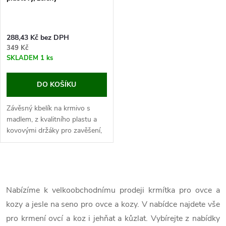
288,43 Kč bez DPH
349 Kč
SKLADEM
1 ks
DO KOŠÍKU
Závěsný kbelík na krmivo s
madlem, z kvalitního plastu a
kovovými držáky pro zavěšení,
přídavná rukojeť, objem 12 l.
Tento praktický závěsný kbelík
je ideální pro...
O
v
Nabízíme k velkoobchodnímu prodeji krmítka pro ovce a
kozy a jesle na seno pro ovce a kozy. V nabídce najdete vše
l
pro krmení ovcí a koz i jehňat a kůzlat. Vybírejte z nabídky