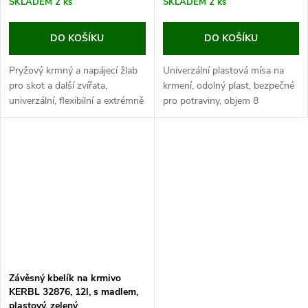
SKLADEM
2 ks
SKLADEM
2 ks
DO KOŠÍKU
DO KOŠÍKU
Pryžový krmný a napájecí žlab
Univerzální plastová mísa na
pro skot a další zvířata,
krmení, odolný plast, bezpečné
univerzální, flexibilní a extrémně
pro potraviny, objem 8
odolný, objem 20 l, průměr 48
l, rozměry 18,5 x 31,5 cm.
cm, výška 18 cm. Hledáte
Univerzální plastová mísa na
vhodný krmný žlab či žlab pro...
krmení je...
Závěsný kbelík na krmivo
KERBL 32876, 12l, s madlem,
plastový, zelený