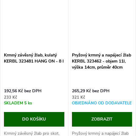
žlabem,...
Krmný závěsný žlab, kulatý
Pryžový krmný a napájecí žlab
KERBL 323481 HANG ON - 8 l
KERBL 323462 - objem 11l,
výška 14cm, průměr 40cm
192,56 Kč bez DPH
265,29 Kč bez DPH
233 Kč
321 Kč
SKLADEM
5 ks
OBJEDNÁNO OD DODAVATELE
DO KOŠÍKU
ZOBRAZIT
Krmný závěsný žlab pro skot,
Pryžový krmný a napájecí žlab