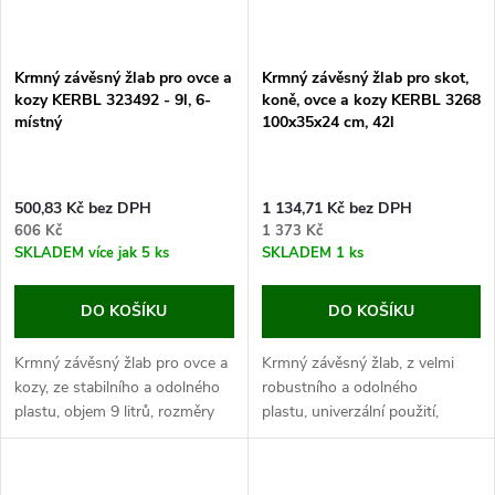
Krmný závěsný žlab pro ovce a
Krmný závěsný žlab pro skot,
kozy KERBL 323492 - 9l, 6-
koně, ovce a kozy KERBL 3268
místný
100x35x24 cm, 42l
500,83 Kč bez DPH
1 134,71 Kč bez DPH
606 Kč
1 373 Kč
SKLADEM
více jak 5 ks
SKLADEM
1 ks
DO KOŠÍKU
DO KOŠÍKU
Krmný závěsný žlab pro ovce a
Krmný závěsný žlab, z velmi
kozy, ze stabilního a odolného
robustního a odolného
plastu, objem 9 litrů, rozměry
plastu, univerzální použití,
95,5x21x12 cm.
rychlá montáž, objem 42
Zjednodušte krmení svých
l, rozměry 100x35x24 cm.
zvířat s odolným závěsným
Objevte perfektní závěsný...