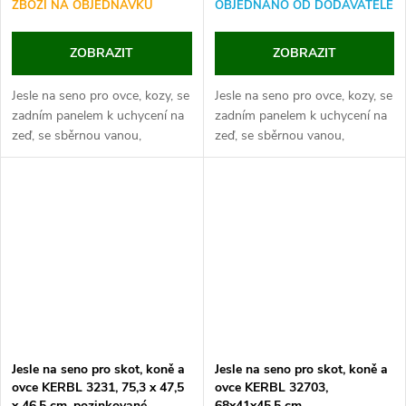
ZBOŽÍ NA OBJEDNÁVKU
OBJEDNÁNO OD DODAVATELE
ZOBRAZIT
ZOBRAZIT
Jesle na seno pro ovce, kozy, se
Jesle na seno pro ovce, kozy, se
zadním panelem k uchycení na
zadním panelem k uchycení na
zeď, se sběrnou vanou,
zeď, se sběrnou vanou,
pozinkovaný plech, rozměry
pozinkovaný plech, rozměry
200x36x52 cm.
98x36x52 cm.
Pokud hledáte vhodné jesle na
Pokud hledáte vhodné jesle na
seno...
seno do...
Jesle na seno pro skot, koně a
Jesle na seno pro skot, koně a
ovce KERBL 3231, 75,3 x 47,5
ovce KERBL 32703,
x 46,5 cm, pozinkované
68x41x45,5 cm