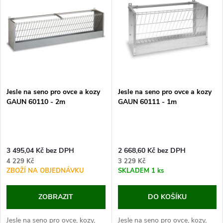
z
ý
Nejprodávanější
e
p
Abecedně
n
i
í
s
p
Jesle na seno pro ovce a kozy
Jesle na seno pro ovce a kozy
GAUN 60110 - 2m
GAUN 60111 - 1m
p
r
r
o
3 495,04 Kč bez DPH
2 668,60 Kč bez DPH
o
4 229 Kč
3 229 Kč
d
ZBOŽÍ NA OBJEDNÁVKU
SKLADEM
1 ks
d
u
ZOBRAZIT
DO KOŠÍKU
u
Jesle na seno pro ovce, kozy,
Jesle na seno pro ovce, kozy,