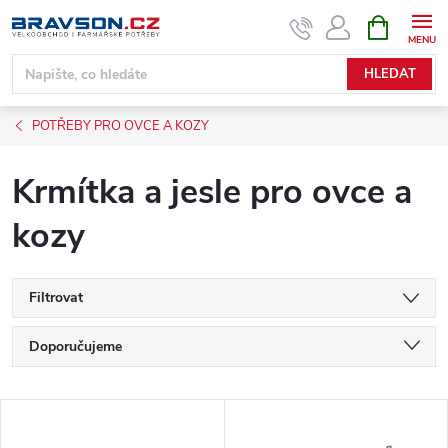
Přejít
NÁKUPNÍ
KOŠÍK
na
obsah
HLEDAT
POTŘEBY PRO OVCE A KOZY
Krmítka a jesle pro ovce a
kozy
Filtrovat
Ř
Doporučujeme
a
Nejlevnější
V
Nejdražší