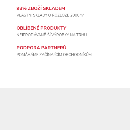
ý
98% ZBOŽÍ SKLADEM
p
2
VLASTNÍ SKLADY O ROZLOZE 2000m
i
OBLÍBENÉ PRODUKTY
s
NEJPRODÁVANĚJŠÍ VÝROBKY NA TRHU
u
PODPORA PARTNERŮ
POMÁHÁME ZAČÍNAJÍCÍM OBCHODNÍKŮM
Z
á
p