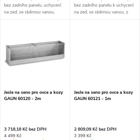
k
k
bez zadního panelu, uchycení
bez zadního panelu k uchycení
t
na zeď, se sběrnou vanou,
na zeď, se sběrnou vanou, z
t
pozinkovaný plech, rozměry
pozinkovaného plechu, rozměry
200x36x52 cm.
98x36x52 cm.
ů
Pokud hledáte vhodné jesle na
Pokud hledáte vhodné jesle na...
ů
seno...
Jesle na seno pro ovce a kozy
Jesle na seno pro ovce a kozy
GAUN 60120 - 2m
GAUN 60121 - 1m
3 718,18 Kč bez DPH
2 809,09 Kč bez DPH
4 499 Kč
3 399 Kč