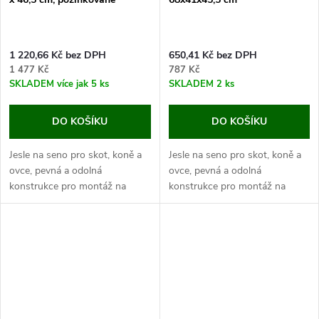
1 220,66 Kč bez DPH
650,41 Kč bez DPH
1 477 Kč
787 Kč
SKLADEM
více jak 5 ks
SKLADEM
2 ks
DO KOŠÍKU
DO KOŠÍKU
Jesle na seno pro skot, koně a
Jesle na seno pro skot, koně a
ovce, pevná a odolná
ovce, pevná a odolná
konstrukce pro montáž na
konstrukce pro montáž na
stěnu, pozinkované, rozměry
stěnu, pozinkované, rozměry
73,3x47,5x46,5 cm. Objevte
68x41x45,5 cm.
praktické a velmi odolné jesle
Objevte praktické a velmi
na seno pro...
odolné jesle na seno pro...