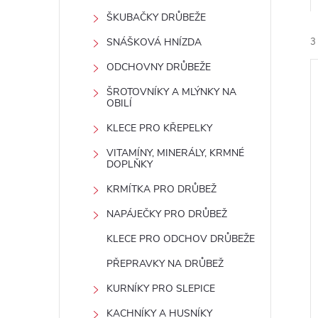
t
ŠKUBAČKY DRŮBEŽE
r
SNÁŠKOVÁ HNÍZDA
3
ODCHOVNY DRŮBEŽE
a
ŠROTOVNÍKY A MLÝNKY NA
OBILÍ
n
KLECE PRO KŘEPELKY
n
VITAMÍNY, MINERÁLY, KRMNÉ
í
DOPLŇKY
i
í
KRMÍTKA PRO DRŮBEŽ
NAPÁJEČKY PRO DRŮBEŽ
p
KLECE PRO ODCHOV DRŮBEŽE
a
PŘEPRAVKY NA DRŮBEŽ
n
KURNÍKY PRO SLEPICE
KACHNÍKY A HUSNÍKY