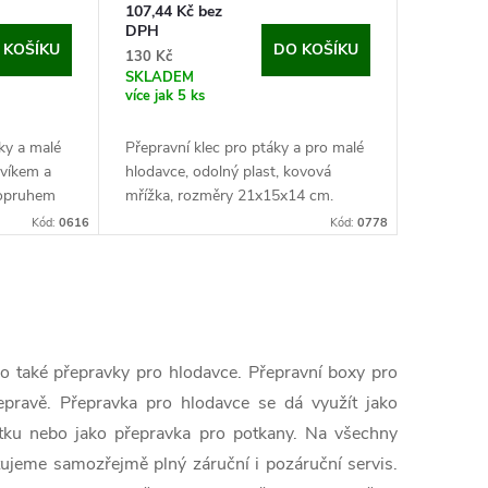
107,44 Kč bez
DPH
 KOŠÍKU
DO KOŠÍKU
130 Kč
SKLADEM
více jak 5 ks
čky a malé
Přepravní klec pro ptáky a pro malé
 víkem a
hlodavce, odolný plast, kovová
 popruhem
mřížka, rozměry 21x15x14 cm.
Pokud hledáte praktickou přepravku
Kód:
0616
Kód:
0778
řepravku
pro svého opeřence nebo pro
křečka, tak jste...
o také přepravky pro hlodavce. Přepravní boxy pro
epravě. Přepravka pro hlodavce se dá využít jako
etku nebo jako přepravka pro potkany. Na všechny
tujeme samozřejmě plný záruční i pozáruční servis.