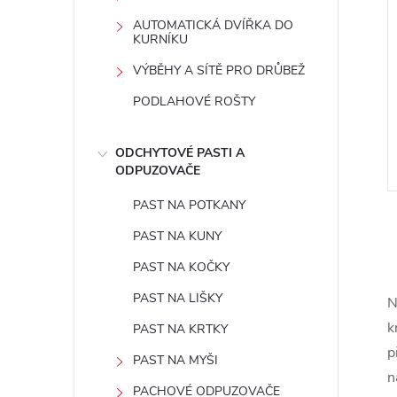
e
AUTOMATICKÁ DVÍŘKA DO
KURNÍKU
l
VÝBĚHY A SÍTĚ PRO DRŮBEŽ
PODLAHOVÉ ROŠTY
ODCHYTOVÉ PASTI A
ODPUZOVAČE
PAST NA POTKANY
PAST NA KUNY
PAST NA KOČKY
PAST NA LIŠKY
N
l
k
PAST NA KRTKY
p
PAST NA MYŠI
n
PACHOVÉ ODPUZOVAČE