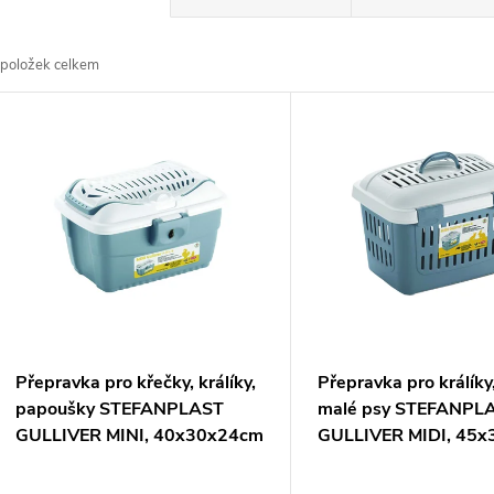
a
položek celkem
z
V
e
ý
n
p
p
s
r
p
Přepravka pro křečky, králíky,
Přepravka pro králíky
o
papoušky STEFANPLAST
malé psy STEFANPL
r
GULLIVER MINI, 40x30x24cm
GULLIVER MIDI, 45
d