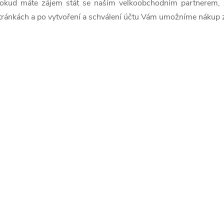
d
okud máte zájem stát se naším velkoobchodním partnerem, za
a
tránkách a po vytvoření a schválení účtu Vám umožníme nákup 
c
p
v
k
y
v
ý
p