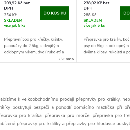
o
209,92 Kč bez
238,02 Kč bez
u
DPH
DPH
d
DO KOŠÍKU
DO
254 Kč
288 Kč
k
SKLADEM
SKLADEM
více jak 5 ks
více jak 5 ks
u
t
Přepravní box pro křečky, králíky,
Přepravka pro králíky, ko
k
papoušky do 2,5kg, s dvojitým
psy do 5kg, s odklopným
ů
odklopným víkem, dvojí rukojetí a
dvěma klipsy, rukojetí a
t
popruhem pro snadné přenášení.
pro snadné přenášení.
Kód:
0615
Pokud hledáte vhodnou přepravku
Pokud hledáte vhodnou p
ů
pro...
pro svého...
O
v
abízíme k velkoobchodnímu prodeji přepravky pro králíky, neb
rálíky poskytují bezpečí a pohodlí domácího mazlíčka při př
řepravka pro králíka, přepravka pro morče, přepravka pro fr
á
abízené přepravky pro králíky a přepravky pro hlodavce posky