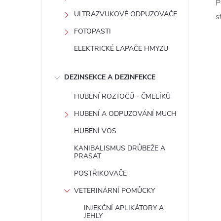
P
ULTRAZVUKOVÉ ODPUZOVAČE
s
FOTOPASTI
ELEKTRICKÉ LAPAČE HMYZU
í
DEZINSEKCE A DEZINFEKCE
r
HUBENÍ ROZTOČŮ - ČMELÍKŮ
HUBENÍ A ODPUZOVÁNÍ MUCH
HUBENÍ VOS
KANIBALISMUS DRŮBEŽE A
PRASAT
POSTŘIKOVAČE
VETERINÁRNÍ POMŮCKY
INJEKČNÍ APLIKÁTORY A
JEHLY