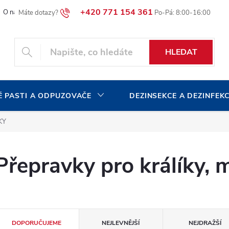
+420 771 154 361
O naší společnosti
Blog
Volná pracovní místa
HLEDAT
 PASTI A ODPUZOVAČE
DEZINSEKCE A DEZINFEK
KY
Přepravky pro králíky, 
Ř
DOPORUČUJEME
NEJLEVNĚJŠÍ
NEJDRAŽŠÍ