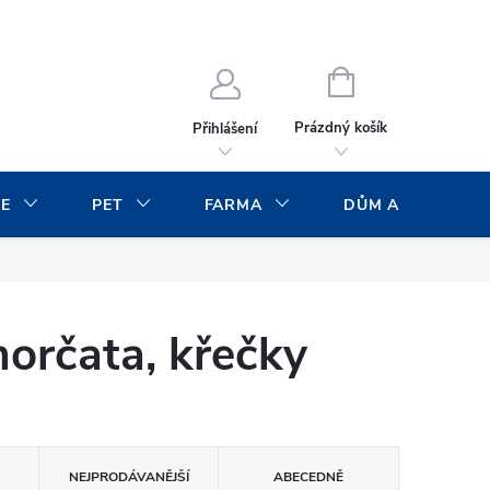
NÁKUPNÍ
KOŠÍK
Prázdný košík
Přihlášení
CE
PET
FARMA
DŮM A ZAHRADA
morčata, křečky
NEJPRODÁVANĚJŠÍ
ABECEDNĚ