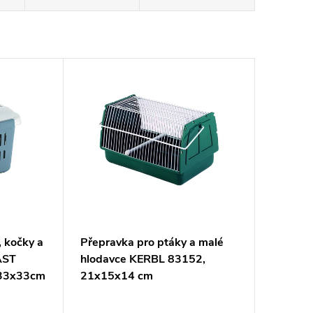
, kočky a
Přepravka pro ptáky a malé
AST
hlodavce KERBL 83152,
x33x33cm
21x15x14 cm