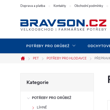
Přejít
Doprava a platba
Kontakty
Obchodní podmínky
na
obsah
POTŘEBY PRO DRŮBEŽ
ODCHYTOVÉ
PET
POTŘEBY PRO HLODAVCE
PŘEPRAV
Domů
P
Přeskočit
Kategorie
kategorie
o
POTŘEBY PRO DRŮBEŽ
s
LÍHNĚ