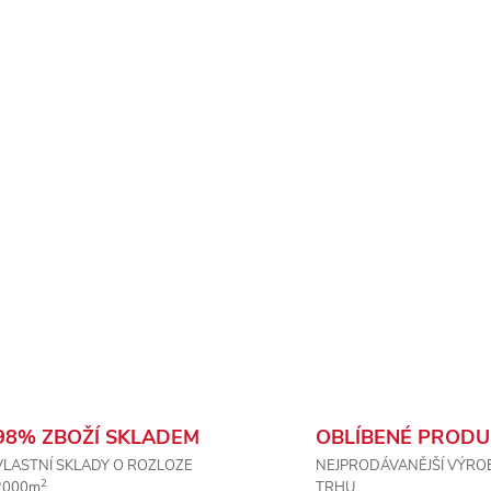
98% ZBOŽÍ SKLADEM
OBLÍBENÉ PRODU
VLASTNÍ SKLADY O ROZLOZE
NEJPRODÁVANĚJŠÍ VÝRO
2
2000m
TRHU