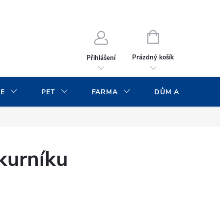
NÁKUPNÍ
KOŠÍK
Prázdný košík
Přihlášení
CE
PET
FARMA
DŮM A ZAHRADA
kurníku