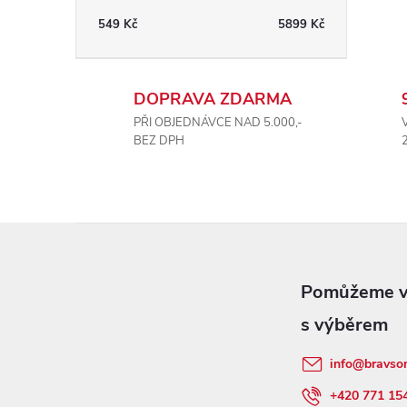
549
Kč
5899
Kč
DOPRAVA ZDARMA
PŘI OBJEDNÁVCE NAD 5.000,-
BEZ DPH
Z
á
p
info
@
bravso
a
+420 771 15