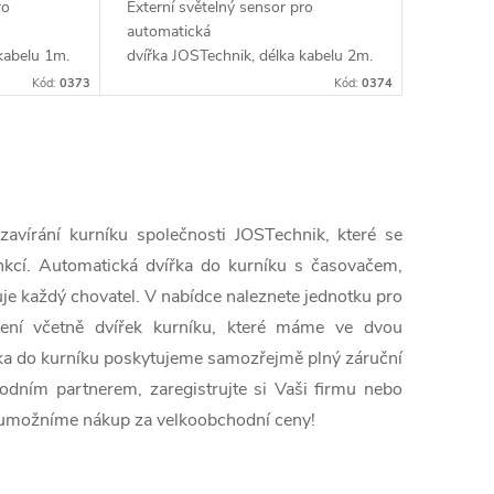
ro
Externí světelný sensor pro
automatická
kabelu 1m.
dvířka JOSTechnik, délka kabelu 2m.
Kód:
0373
Kód:
0374
avírání kurníku společnosti JOSTechnik, které se
nkcí. Automatická dvířka do kurníku s časovačem,
je každý chovatel. V nabídce naleznete jednotku pro
ešení včetně dvířek kurníku, které máme ve dvou
ka do kurníku poskytujeme samozřejmě plný záruční
odním partnerem, zaregistrujte si Vaši firmu nebo
m umožníme nákup za velkoobchodní ceny!