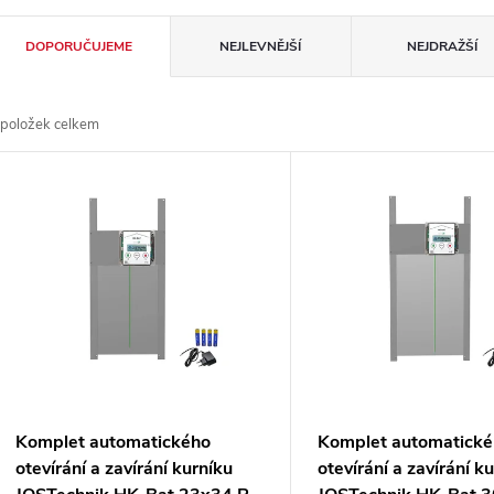
Ř
DOPORUČUJEME
NEJLEVNĚJŠÍ
NEJDRAŽŠÍ
a
položek celkem
z
V
e
ý
n
p
p
s
r
p
Komplet automatického
Komplet automatick
o
otevírání a zavírání kurníku
otevírání a zavírání k