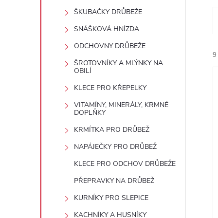
t
ŠKUBAČKY DRŮBEŽE
r
SNÁŠKOVÁ HNÍZDA
ODCHOVNY DRŮBEŽE
a
9
ŠROTOVNÍKY A MLÝNKY NA
OBILÍ
n
KLECE PRO KŘEPELKY
n
VITAMÍNY, MINERÁLY, KRMNÉ
DOPLŇKY
í
KRMÍTKA PRO DRŮBEŽ
í
i
NAPÁJEČKY PRO DRŮBEŽ
p
KLECE PRO ODCHOV DRŮBEŽE
a
PŘEPRAVKY NA DRŮBEŽ
n
KURNÍKY PRO SLEPICE
KACHNÍKY A HUSNÍKY