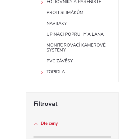
FÓLIOVNÍKY A PAŘENIŠTĚ
PROTI SLIMÁKŮM
r
NAVIJÁKY
UPÍNACÍ POPRUHY A LANA
MONITOROVACÍ KAMEROVÉ
SYSTÉMY
PVC ZÁVĚSY
TOPIDLA
i
Dle ceny