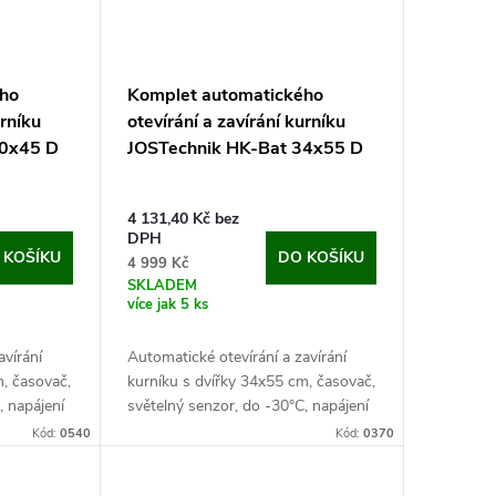
ého
Komplet automatického
urníku
otevírání a zavírání kurníku
30x45 D
JOSTechnik HK-Bat 34x55 D
4 131,40 Kč bez
DPH
 KOŠÍKU
DO KOŠÍKU
4 999 Kč
SKLADEM
více jak 5 ks
avírání
Automatické otevírání a zavírání
m, časovač,
kurníku s dvířky 34x55 cm, časovač,
, napájení
světelný senzor, do -30°C, napájení
dná se
na baterie/6V adaptér. Jedná se o
Kód:
0540
Kód:
0370
ického
kompletní automatická dvířka...