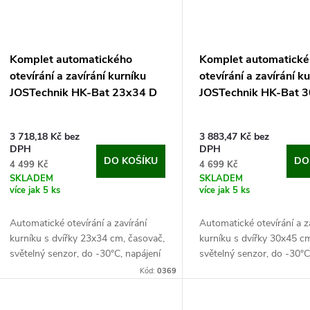
Komplet automatického
Komplet automatick
otevírání a zavírání kurníku
otevírání a zavírání k
JOSTechnik HK-Bat 23x34 D
JOSTechnik HK-Bat 
3 718,18 Kč bez
3 883,47 Kč bez
DPH
DPH
DO KOŠÍKU
DO
4 499 Kč
4 699 Kč
SKLADEM
SKLADEM
více jak 5 ks
více jak 5 ks
Automatické otevírání a zavírání
Automatické otevírání a z
kurníku s dvířky 23x34 cm, časovač,
kurníku s dvířky 30x45 c
světelný senzor, do -30°C, napájení
světelný senzor, do -30°C
na baterie/6V adaptér. Jedná se
na baterie/6V adaptér. Je
Kód:
0369
praktickou sadu automatického
praktickou sadu automat
otevírání...
otevírání...