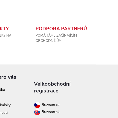
KTY
PODPORA PARTNERŮ
BKY NA
POMÁHÁME ZAČÍNAJÍCÍM
OBCHODNÍKŮM
pro vás
Velkoobchodní
tba
registrace
Bravson.cz
dmínky
Bravson.sk
nosti