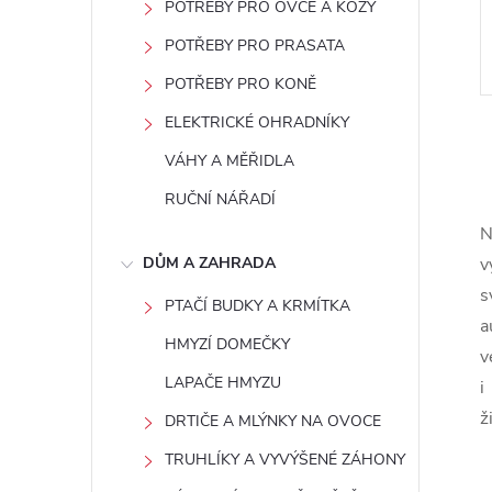
POTŘEBY PRO OVCE A KOZY
POTŘEBY PRO PRASATA
POTŘEBY PRO KONĚ
ELEKTRICKÉ OHRADNÍKY
VÁHY A MĚŘIDLA
RUČNÍ NÁŘADÍ
N
l
DŮM A ZAHRADA
v
s
PTAČÍ BUDKY A KRMÍTKA
a
HMYZÍ DOMEČKY
v
LAPAČE HMYZU
i
ž
DRTIČE A MLÝNKY NA OVOCE
TRUHLÍKY A VYVÝŠENÉ ZÁHONY
í