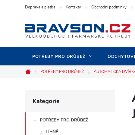
Přejít
Doprava a platba
Kontakty
Obchodní podmínky
na
obsah
POTŘEBY PRO DRŮBEŽ
ODCHYTOVÉ
POTŘEBY PRO DRŮBEŽ
AUTOMATICKÁ DVÍŘK
Domů
P
Přeskočit
Kategorie
kategorie
o
POTŘEBY PRO DRŮBEŽ
s
LÍHNĚ