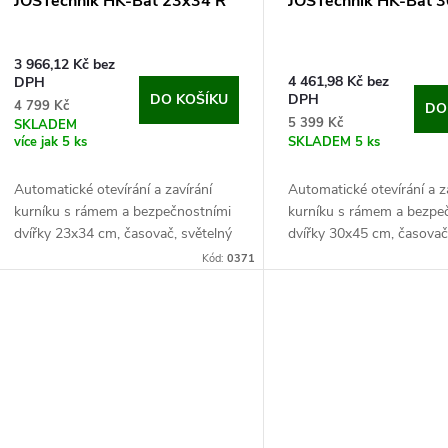
r
JOSTechnik HK-Bat 23x34 R
JOSTechnik HK-Bat 
d
o
3 966,12 Kč bez
u
4 461,98 Kč bez
DPH
d
DO KOŠÍKU
DPH
4 799 Kč
DO
k
5 399 Kč
SKLADEM
více jak 5 ks
SKLADEM
5 ks
u
t
Automatické otevírání a zavírání
Automatické otevírání a z
k
kurníku s rámem a bezpečnostními
kurníku s rámem a bezpe
ů
dvířky 23x34 cm, časovač, světelný
dvířky 30x45 cm, časovač
t
senzor, baterie/6V adaptér. Pokud
senzor, baterie/6V adapt
Kód:
0371
hledáte kompletní řešení
hledáte kompletní řešení
ů
automatického...
automatického...