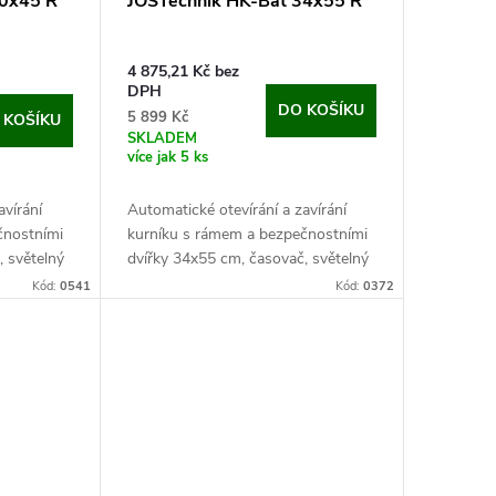
30x45 R
JOSTechnik HK-Bat 34x55 R
4 875,21 Kč bez
DPH
DO KOŠÍKU
5 899 Kč
 KOŠÍKU
SKLADEM
více jak 5 ks
avírání
Automatické otevírání a zavírání
čnostními
kurníku s rámem a bezpečnostními
, světelný
dvířky 34x55 cm, časovač, světelný
ér. Pokud
senzor, baterie/6V adaptér. Pokud
Kód:
0541
Kód:
0372
hledáte kompletní řešení
automatického...