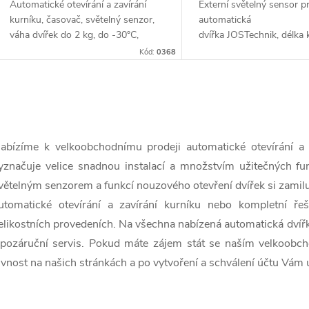
Automatické otevírání a zavírání
Externí světelný sensor p
kurníku, časovač, světelný senzor,
automatická
váha dvířek do 2 kg, do -30°C,
dvířka JOSTechnik, délka 
napájení na baterie/6V adaptér.
Kód:
0368
Jedná se praktické zařízení
zajišťující...
O
v
abízíme k velkoobchodnímu prodeji automatické otevírání a z
yznačuje velice snadnou instalací a množstvím užitečných fu
větelným senzorem a funkcí nouzového otevření dvířek si zamilu
á
utomatické otevírání a zavírání kurníku nebo kompletní ř
d
elikostních provedeních.
Na všechna nabízená automatická dvíř
a
 pozáruční servis. Pokud máte zájem stát se naším velkoobch
ivnost na našich stránkách a po vytvoření a schválení účtu Vá
c