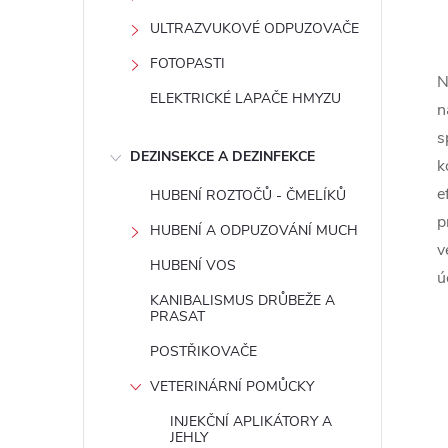
ULTRAZVUKOVÉ ODPUZOVAČE
FOTOPASTI
N
ELEKTRICKÉ LAPAČE HMYZU
l
n
s
DEZINSEKCE A DEZINFEKCE
k
e
HUBENÍ ROZTOČŮ - ČMELÍKŮ
p
HUBENÍ A ODPUZOVÁNÍ MUCH
v
HUBENÍ VOS
ú
í
KANIBALISMUS DRŮBEŽE A
PRASAT
POSTŘIKOVAČE
r
VETERINÁRNÍ POMŮCKY
INJEKČNÍ APLIKÁTORY A
JEHLY