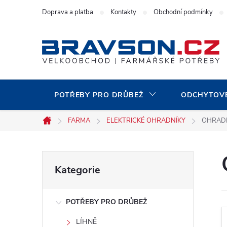
Přejít
Doprava a platba
Kontakty
Obchodní podmínky
na
obsah
POTŘEBY PRO DRŮBEŽ
ODCHYTOVÉ
FARMA
ELEKTRICKÉ OHRADNÍKY
OHRADN
Domů
P
Přeskočit
Kategorie
kategorie
o
POTŘEBY PRO DRŮBEŽ
s
LÍHNĚ