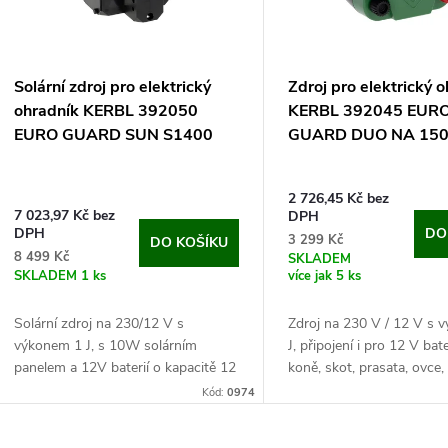
p
s
r
p
Solární zdroj pro elektrický
Zdroj pro elektrický 
o
ohradník KERBL 392050
KERBL 392045 EUR
r
EURO GUARD SUN S1400
GUARD DUO NA 15
d
o
2 726,45 Kč bez
u
7 023,97 Kč bez
DPH
d
DPH
DO
3 299 Kč
DO KOŠÍKU
k
8 499 Kč
SKLADEM
SKLADEM
1 ks
více jak 5 ks
u
t
Solární zdroj na 230/12 V s
Zdroj na 230 V / 12 V s 
k
výkonem 1 J, s 10W solárním
J, připojení i pro 12 V bate
ů
panelem a 12V baterií o kapacitě 12
koně, skot, prasata, ovce,
t
Ah. Pro koně, skot, prasata, kozy a
drůbež, psy a kočky.
Kód:
0974
drůbež. Zabezpečte svoje...
Objevte maximální ochra
ů
spolehlivost s...