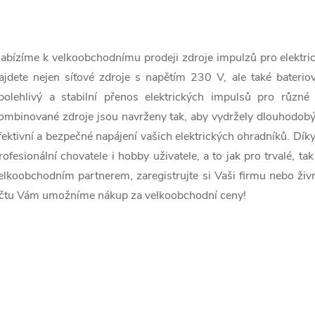
O
v
abízíme k velkoobchodnímu prodeji zdroje impulzů pro elektric
ajdete nejen síťové zdroje s napětím 230 V, ale také bateriov
polehlivý a stabilní přenos elektrických impulsů pro různé 
á
ombinované zdroje jsou navrženy tak, aby vydržely dlouhodobý 
d
fektivní a bezpečné napájení vašich elektrických ohradníků. Dík
a
rofesionální chovatele i hobby uživatele, a to jak pro trvalé, 
elkoobchodním partnerem, zaregistrujte si Vaši firmu nebo živ
c
čtu Vám umožníme nákup za velkoobchodní ceny!
p
v