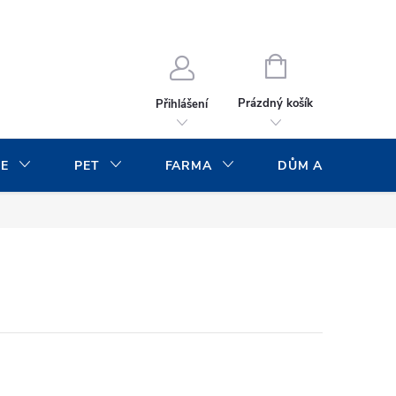
NÁKUPNÍ
KOŠÍK
Prázdný košík
Přihlášení
CE
PET
FARMA
DŮM A ZAHRADA