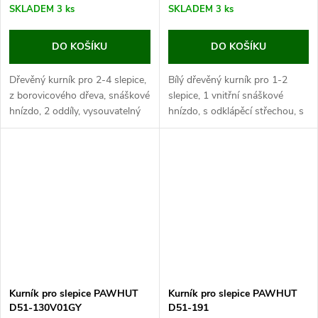
SKLADEM
3 ks
SKLADEM
3 ks
DO KOŠÍKU
DO KOŠÍKU
Dřevěný kurník pro 2-4 slepice,
Bílý dřevěný kurník pro 1-2
z borovicového dřeva, snáškové
slepice, 1 vnitřní snáškové
hnízdo, 2 oddíly, vysouvatelný
hnízdo, s odklápěcí střechou, s
trusník, rozměry 196x76x97
rozměry kurníku 160x80x75
cm. Tento elegantní kurník pro
cm. Jestli hledáte opravdu malý,
slepice, vybavený...
praktický...
Kurník pro slepice PAWHUT
Kurník pro slepice PAWHUT
D51-130V01GY
D51-191