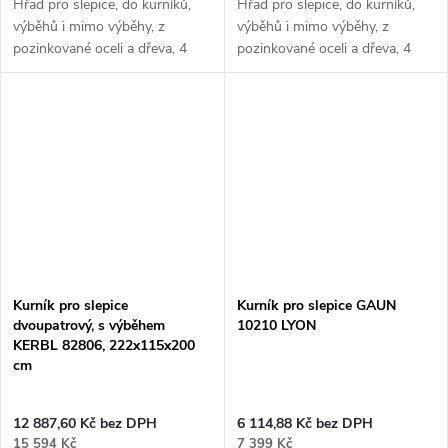
Hřad pro slepice, do kurníků,
Hřad pro slepice, do kurníků,
výběhů i mimo výběhy, z
výběhů i mimo výběhy, z
pozinkované oceli a dřeva, 4
pozinkované oceli a dřeva, 4
bidla, rozměry 105x140 cm.
bidla, rozměry 140x86 cm.
Tento hřad pro slepice ve svém
Tento hřad pro slepice ve svém
výběhu musíte...
výběhu...
Kurník pro slepice
Kurník pro slepice GAUN
dvoupatrový, s výběhem
10210 LYON
KERBL 82806, 222x115x200
cm
12 887,60 Kč bez DPH
6 114,88 Kč bez DPH
15 594 Kč
7 399 Kč