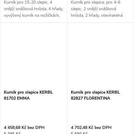
Kurník pro 15-20 slepic, 4
Kurník pro slepice, pro 4-6
vnější snášková hnízda, 4 hřady,
slepic, 2 vnější snášková
vyvýšený kurník na nožičkách,
hnízda, 2 hřady, otevíratelná
HPL laminát, rozměry:
střecha pro snadné čištění,
195x120x142 cm.
rozměry: 137x73x83 cm.
Pokud hledáte kurník pro 20
Jestliže hledáte kurník vyrobený
slepic, pak pro Vás...
z...
Kurník pro slepice KERBL
Kurník pro slepice KERBL
81702 EMMA
82827 FLORENTINA
4 458,68 Kč bez DPH
4 702,48 Kč bez DPH
5 395 Kč
5 690 Kč