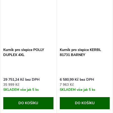
Chcete-li vašim slepicím
Jestli-že hledáte vyvýšený...
zabezpečit...
Kurník pro slepice POLLY
Kurník pro slepice KERBL
DUPLEX 4XL
81731 BARNEY
29 751,24 Kč bez DPH
6 580,99 Kč bez DPH
35 999 Kč
7 963 Kč
SKLADEM
více jak 5 ks
SKLADEM
více jak 5 ks
DO KOŠÍKU
DO KOŠÍKU