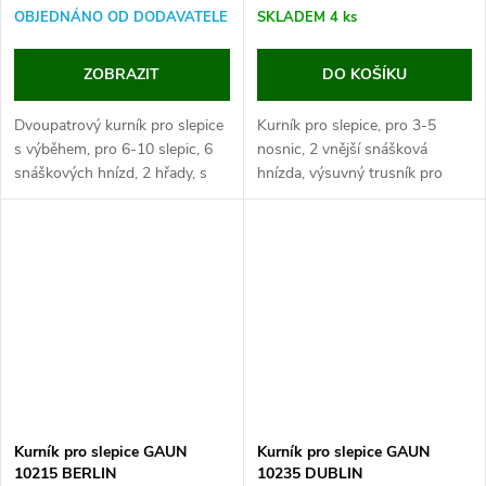
OBJEDNÁNO OD DODAVATELE
SKLADEM
4 ks
ZOBRAZIT
DO KOŠÍKU
Dvoupatrový kurník pro slepice
Kurník pro slepice, pro 3-5
s výběhem, pro 6-10 slepic, 6
nosnic, 2 vnější snášková
snáškových hnízd, 2 hřady, s
hnízda, výsuvný trusník pro
šesti vstupy, 222x115x200cm.
snadné čištění, rozměry:
Pokud hledáte prostorný kurník
1905x755x1040 mm.
pro až 10...
Pokud hledáte kvalitní dřevěný
kurník pro 4 slepice,...
Kurník pro slepice GAUN
Kurník pro slepice GAUN
10215 BERLIN
10235 DUBLIN