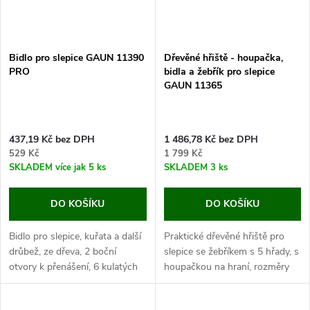
Bidlo pro slepice GAUN 11390
Dřevěné hřiště - houpačka,
PRO
bidla a žebřík pro slepice
GAUN 11365
437,19 Kč bez DPH
1 486,78 Kč bez DPH
529 Kč
1 799 Kč
SKLADEM
více jak 5 ks
SKLADEM
3 ks
DO KOŠÍKU
DO KOŠÍKU
Bidlo pro slepice, kuřata a další
Praktické dřevěné hřiště pro
drůbež, ze dřeva, 2 boční
slepice se žebříkem s 5 hřady, s
otvory k přenášení, 6 kulatých
houpačkou na hraní, rozměry
tyček k sezení, rozměry
60x104,5x85 cm.
40x30x19 cm.
Pokud hledáte způsob jak