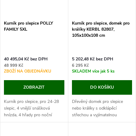
Kurník pro slepice POLLY
Kurník pro slepice, domek pro
FAMILY 5XL
králíky KERBL 82807,
105x100x108 cm
40 495,04 Kč bez DPH
5 202,48 Kč bez DPH
48 999 Kč
6 295 Kč
ZBOŽÍ NA OBJEDNÁVKU
SKLADEM
více jak 5 ks
ZOBRAZIT
DO KOŠÍKU
Kurník pro slepice, pro 24-28
Dřevěný domek pro slepice
slepic, 4 vnější snášková
nebo králíky s odklápěcí
hnízda, 4 hřady pro noční
střechou a vyjímatelnou
odpočinek slepic,
podlážkou, rozměry
rozměry 155x140x125 cm.
105x100x108 cm.
Jestli hledáte kurník až pro 28...
Pokud hledáte kvalitní dřevěný