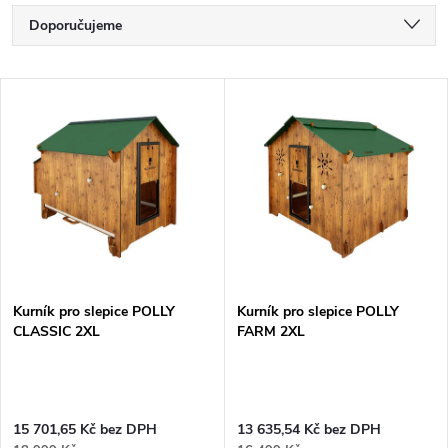
Ř
Doporučujeme
a
Nejlevnější
V
Nejdražší
z
ý
Nejprodávanější
e
p
Abecedně
n
i
í
s
p
Kurník pro slepice POLLY
Kurník pro slepice POLLY
CLASSIC 2XL
FARM 2XL
p
r
r
o
15 701,65 Kč bez DPH
13 635,54 Kč bez DPH