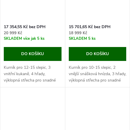
17 354,55 Kč bez DPH
15 701,65 Kč bez DPH
20 999 Kč
18 999 Kč
SKLADEM
více jak 5 ks
SKLADEM
5 ks
DO KOŠÍKU
DO KOŠÍKU
Kurník pro 12-15 slepic, 3
Kurník pro 10-15 slepic, 2
vnitřní kukaně, 4 hřady,
vnější snášková hnízda, 3 hřady,
výklopná střecha pro snadné
výklopná střecha pro snadné
čištění, HPL laminát, rozměry:
čištění, HPL laminát,
130x110x110 cm. Chcete-li
rozměry:124x141x100cm.
vašim slepicím zabezpečit
Chcete-li vašim slepicím
opravdu...
zabezpečit opravdu...