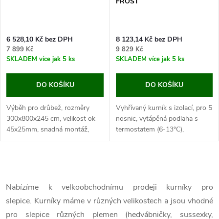
FROST
6 528,10 Kč bez DPH
8 123,14 Kč bez DPH
7 899 Kč
9 829 Kč
SKLADEM
více jak 5 ks
SKLADEM
více jak 5 ks
DO KOŠÍKU
DO KOŠÍKU
Výběh pro drůbež, rozměry
Vyhřívaný kurník s izolací, pro 5
300x800x245 cm, velikost ok
nosnic, vytápěná podlaha s
45x25mm, snadná montáž,
termostatem (6-13°C),
pozinkované trubky
pozinkované dno, rozměry: 146
∅25x0,65mm.
x 74 x 82 cm.
Jestliže hledáte prostorný výběh
Pokud hledáte vyhřívaný kurník,
O
pro slepice nebo jinou drůbež,
tak jste...
máme...
v
Nabízíme k velkoobchodnímu prodeji kurníky pro
slepice. Kurníky máme v různých velikostech a jsou vhodné
l
pro slepice různých plemen (hedvábničky, sussexky,