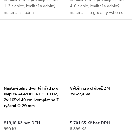
1-3 slepice, kvalitní a odolný
4-6 slepic, kvalitní a odolný
materiál, snadná
materiál, integrovaný výběh s
údržba, 87,2x146x120,5 cm.
kolečky, snadná
Objevte špičkový mobilní kurník
údržba, 120,7x204,5x120 cm.
pro Váš chov, který...
Objevte špičkový mobilní
kurník...
Nastavitelný dvojitý hřad pro
Výběh pro drůbež ZM
slepice AGROFORTEL CL02,
3x6x2,45m
2x 105x140 cm, komplet se 7
tyčemi O 29 mm
818,18 Kč bez DPH
5 701,65 Kč bez DPH
990 Kč
6 899 Kč