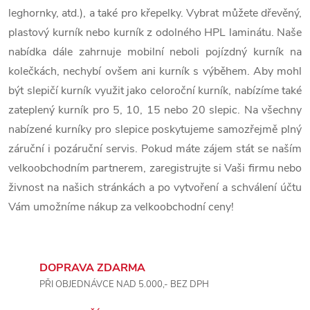
á
leghornky, atd.), a také pro křepelky. Vybrat můžete dřevěný,
plastový kurník nebo kurník z odolného HPL laminátu. Naše
d
nabídka dále zahrnuje mobilní neboli pojízdný kurník na
a
kolečkách, nechybí ovšem ani kurník s výběhem. Aby mohl
c
být slepičí kurník využit jako celoroční kurník, nabízíme také
zateplený kurník pro 5, 10, 15 nebo 20 slepic. Na všechny
í
nabízené kurníky pro slepice poskytujeme samozřejmě plný
p
záruční i pozáruční servis. Pokud máte zájem stát se naším
velkoobchodním partnerem, zaregistrujte si Vaši firmu nebo
r
živnost na našich stránkách a po vytvoření a schválení účtu
v
Vám umožníme nákup za velkoobchodní ceny!
k
y
DOPRAVA ZDARMA
v
PŘI OBJEDNÁVCE NAD 5.000,- BEZ DPH