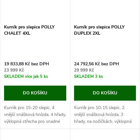
Kurník pro slepice POLLY
Kurník pro slepice POLLY
CHALET 4XL
DUPLEX 2XL
19 833,88 Kč bez DPH
24 792,56 Kč bez DPH
23 999 Kč
29 999 Kč
SKLADEM
více jak 5 ks
SKLADEM
3 ks
DO KOŠÍKU
DO KOŠÍKU
Kurník pro 15-20 slepic, 4
Kurník pro 10-15 slepic, 2
vnější snášková hnízda, 4 hřady,
vnější snášková hnízda, 3
výklopná střecha pro snadné
hřady, na nožičkách, výklopná
čištění, HPL laminát,
střecha, HPL laminát,
rozměry:194x120x110cm.
rozměry: 124x141x139 cm.