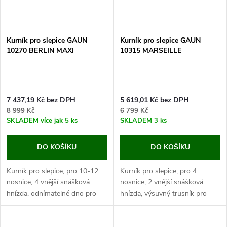
Kurník pro slepice GAUN
Kurník pro slepice GAUN
10270 BERLIN MAXI
10315 MARSEILLE
7 437,19 Kč bez DPH
5 619,01 Kč bez DPH
8 999 Kč
6 799 Kč
SKLADEM
více jak 5 ks
SKLADEM
3 ks
DO KOŠÍKU
DO KOŠÍKU
Kurník pro slepice, pro 10-12
Kurník pro slepice, pro 4
nosnice, 4 vnější snášková
nosnice, 2 vnější snášková
hnízda, odnímatelné dno pro
hnízda, výsuvný trusník pro
snadné čištění, rozměry:
snadné čištění, rozměry: 1190 x
1910x1100x885 mm.
770 x 980 mm.
Pokud hledáte kvalitní dřevěný
Pokud hledáte kvalitní dřevěný