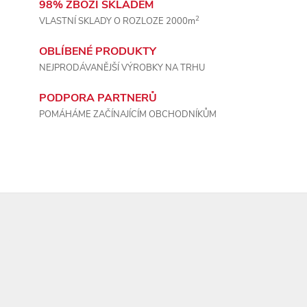
ý
98% ZBOŽÍ SKLADEM
2
VLASTNÍ SKLADY O ROZLOZE 2000m
p
OBLÍBENÉ PRODUKTY
i
NEJPRODÁVANĚJŠÍ VÝROBKY NA TRHU
s
PODPORA PARTNERŮ
u
POMÁHÁME ZAČÍNAJÍCÍM OBCHODNÍKŮM
Z
á
p