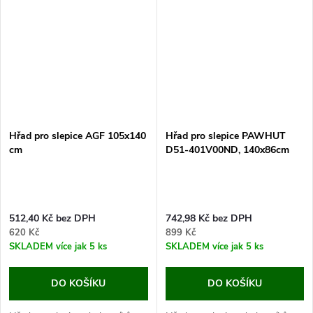
Pokud hledáte bidlo do kurníku
vylepšit kurník nebo výběh
pro...
pro...
Hřad pro slepice AGF 105x140
Hřad pro slepice PAWHUT
cm
D51-401V00ND, 140x86cm
512,40 Kč bez DPH
742,98 Kč bez DPH
620 Kč
899 Kč
SKLADEM
více jak 5 ks
SKLADEM
více jak 5 ks
DO KOŠÍKU
DO KOŠÍKU