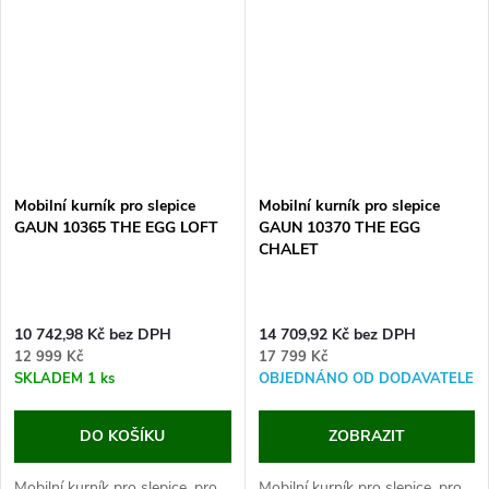
domek pro vaše slepice, nebo
králíky...
Mobilní kurník pro slepice
Mobilní kurník pro slepice
GAUN 10365 THE EGG LOFT
GAUN 10370 THE EGG
CHALET
10 742,98 Kč bez DPH
14 709,92 Kč bez DPH
12 999 Kč
17 799 Kč
SKLADEM
1 ks
OBJEDNÁNO OD DODAVATELE
DO KOŠÍKU
ZOBRAZIT
Mobilní kurník pro slepice, pro
Mobilní kurník pro slepice, pro