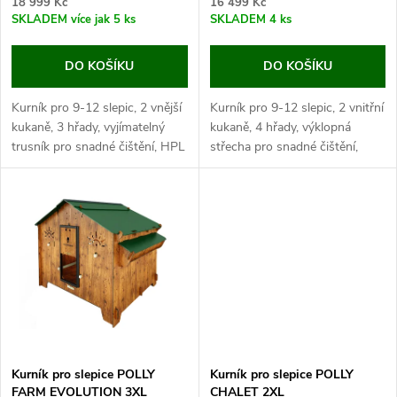
o
18 999 Kč
16 499 Kč
d
SKLADEM
více jak 5 ks
SKLADEM
4 ks
d
u
DO KOŠÍKU
DO KOŠÍKU
u
k
Kurník pro 9-12 slepic, 2 vnější
Kurník pro 9-12 slepic, 2 vnitřní
k
kukaně, 3 hřady, vyjímatelný
kukaně, 4 hřady, výklopná
t
trusník pro snadné čištění, HPL
střecha pro snadné čištění,
t
laminát, rozměry: 105x155x107
HPL laminát, rozměry:
cm. Pokud hledáte pohodlný
120x100x100 cm.
ů
kurník pro cca 10 slepic,...
Jedná se o velice praktický...
ů
Kurník pro slepice POLLY
Kurník pro slepice POLLY
FARM EVOLUTION 3XL
CHALET 2XL