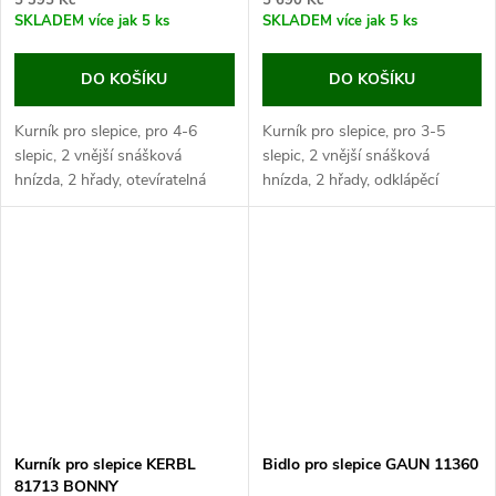
SKLADEM
více jak 5 ks
SKLADEM
více jak 5 ks
DO KOŠÍKU
DO KOŠÍKU
Kurník pro slepice, pro 4-6
Kurník pro slepice, pro 3-5
slepic, 2 vnější snášková
slepic, 2 vnější snášková
hnízda, 2 hřady, otevíratelná
hnízda, 2 hřady, odklápěcí
střecha pro snadné čištění,
střecha pro snadné čištění,
rozměry: 146x74x85 cm.
rozměry: 146x74x80 cm.
Jestliže hledáte kurník pro 5
Pokud hledáte menší kurník pro
slepic, pak...
5 slepic, pak...
Kurník pro slepice KERBL
Bidlo pro slepice GAUN 11360
81713 BONNY