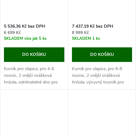
5 536,36 Kč bez DPH
7 437,19 Kč bez DPH
6 699 Kč
8 999 Kč
SKLADEM
více jak 5 ks
SKLADEM
1 ks
DO KOŠÍKU
DO KOŠÍKU
Kurník pro slepice, pro 4-6
Kurník pro slepice, pro 6-8
nosnic, 2 vnější snášková
nosnic, 2 vnější snášková
hnízda, odnímatelné dno pro
hnízda, výsuvný trusník pro
snadné čištění, rozměry: 1115 x
snadné čištění, rozměry:
900 x 900 mm.
2270x940x1510 mm.
Pokud hledáte kvalitní dřevěný
Pokud hledáte kvalitní dřevěný
kurník pro 5...
kurník pro 6 slepic,...