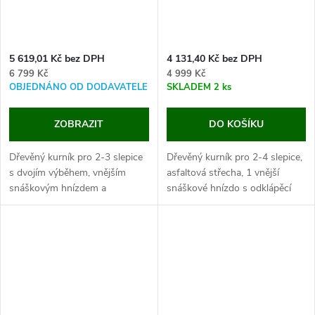
5 619,01 Kč bez DPH
4 131,40 Kč bez DPH
6 799 Kč
4 999 Kč
OBJEDNÁNO OD DODAVATELE
SKLADEM
2 ks
ZOBRAZIT
DO KOŠÍKU
Dřevěný kurník pro 2-3 slepice
Dřevěný kurník pro 2-4 slepice,
s dvojím výběhem, vnějším
asfaltová střecha, 1 vnější
snáškovým hnízdem a
snáškové hnízdo s odklápěcí
vysouvatelným trusníkem,
střechou, s rozměry 168 x 103
247x125x113,5 cm. Pokud
x 75 cm.
hledáte kurník, kde si můžete
Jestli hledáte malý, praktický...
výběh nastavit podle...