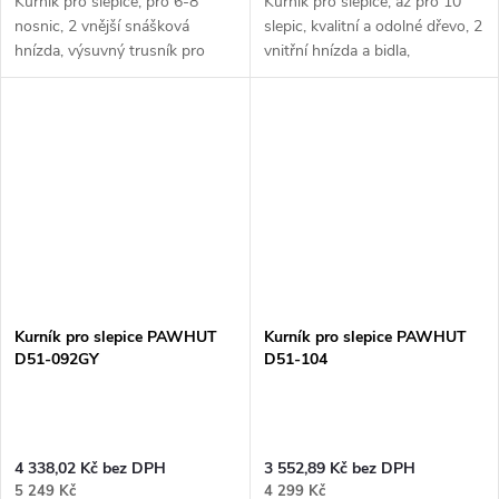
Kurník pro slepice, pro 6-8
Kurník pro slepice, až pro 10
nosnic, 2 vnější snášková
slepic, kvalitní a odolné dřevo, 2
hnízda, výsuvný trusník pro
vnitřní hnízda a bidla,
snadné čištění, rozměry: 1710 x
bitumenová střecha, rozměry
810 x 1100 mm.
109x75x167 cm. Chcete-li
Pokud hledáte kvalitní dřevěný
vašim slepicím zabezpečit...
kurník pro 6...
Kurník pro slepice PAWHUT
Kurník pro slepice PAWHUT
D51-092GY
D51-104
4 338,02 Kč bez DPH
3 552,89 Kč bez DPH
5 249 Kč
4 299 Kč