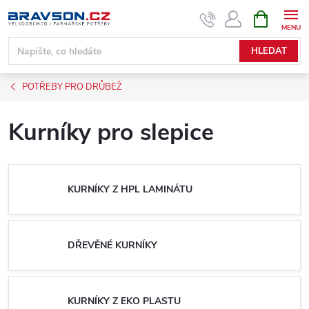
Přejít
NÁKUPNÍ
KOŠÍK
na
obsah
HLEDAT
POTŘEBY PRO DRŮBEŽ
Kurníky pro slepice
KURNÍKY Z HPL LAMINÁTU
DŘEVĚNÉ KURNÍKY
KURNÍKY Z EKO PLASTU