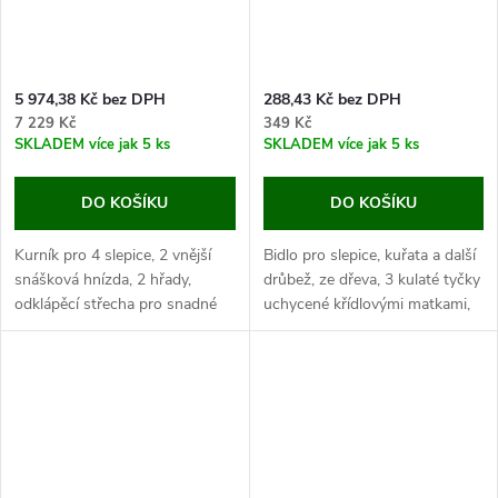
5 974,38 Kč bez DPH
288,43 Kč bez DPH
7 229 Kč
349 Kč
SKLADEM
více jak 5 ks
SKLADEM
více jak 5 ks
DO KOŠÍKU
DO KOŠÍKU
Kurník pro 4 slepice, 2 vnější
Bidlo pro slepice, kuřata a další
snášková hnízda, 2 hřady,
drůbež, ze dřeva, 3 kulaté tyčky
odklápěcí střecha pro snadné
uchycené křídlovými matkami,
čištění, výsuvný trusník,
rozměry 43x15,7x15 cm.
rozměry: 181x65x118 cm.
Pokud hledáte bidlo do
Pokud hledáte malý kurník pro
kurníku...
slepice i s...