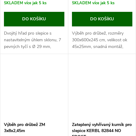
SKLADEM
více jak 5 ks
SKLADEM
více jak 5 ks
DO KOŠÍKU
DO KOŠÍKU
Dvojitý hřad pro slepice s
Výběh pro drůbež, rozměry
nastavitelným úhlem sklonu, 7
300x600x245 cm, velikost ok
pevných tyčí s Ø 29 mm,
45x25mm, snadná montáž,
podporuje hierarchické chování,
pozinkované trubky
rozměry 2x 105x140 cm.
∅25x0,65mm.
Objevte perfektní doplněk k
Jestliže hledáte prostorný výběh
Vašemu...
pro slepice nebo jinou drůbež,
máme...
Výběh pro drůbež ZM
Zateplený vyhřívaný kurník pro
3x8x2,45m
slepice KERBL 82844 NO