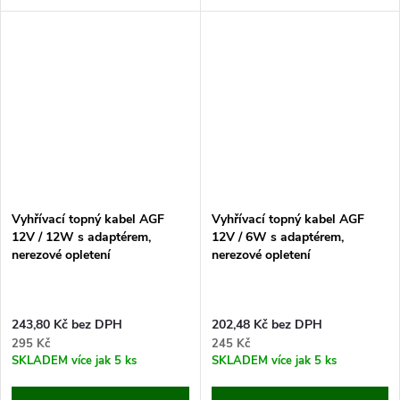
topného kabelu 40 m, délka
topného kabelu 50 m, délka
napájecího kabelu 2 m. Objevte
napájecího kabelu 2 m. Objevte
řešení proti zamrzání vody v...
řešení proti zamrzání vody v...
Vyhřívací topný kabel AGF
Vyhřívací topný kabel AGF
12V / 12W s adaptérem,
12V / 6W s adaptérem,
nerezové opletení
nerezové opletení
243,80 Kč bez DPH
202,48 Kč bez DPH
295 Kč
245 Kč
SKLADEM
více jak 5 ks
SKLADEM
více jak 5 ks