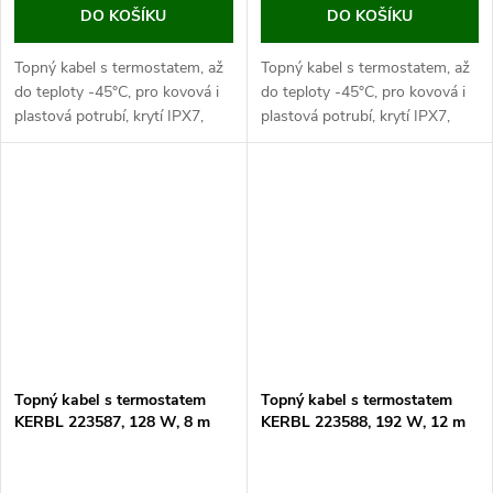
DO KOŠÍKU
DO KOŠÍKU
Topný kabel s termostatem, až
Topný kabel s termostatem, až
do teploty -45°C, pro kovová i
do teploty -45°C, pro kovová i
plastová potrubí, krytí IPX7,
plastová potrubí, krytí IPX7,
topný kabel 2m, napájecí kabel
topný kabel 4m, napájecí kabel
2m. Pokud hledáte způsob jak
2m. Pokud hledáte způsob jak
vyřešit zamrzání vody v...
vyřešit zamrzání vody v...
Topný kabel s termostatem
Topný kabel s termostatem
KERBL 223587, 128 W, 8 m
KERBL 223588, 192 W, 12 m