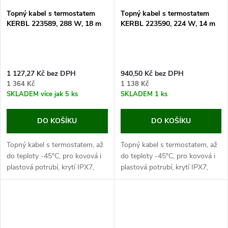
Topný kabel s termostatem
Topný kabel s termostatem
KERBL 223589, 288 W, 18 m
KERBL 223590, 224 W, 14 m
1 127,27 Kč bez DPH
940,50 Kč bez DPH
1 364 Kč
1 138 Kč
SKLADEM
více jak 5 ks
SKLADEM
1 ks
DO KOŠÍKU
DO KOŠÍKU
Topný kabel s termostatem, až
Topný kabel s termostatem, až
do teploty -45°C, pro kovová i
do teploty -45°C, pro kovová i
plastová potrubí, krytí IPX7,
plastová potrubí, krytí IPX7,
topný kabel 18m, délka napájecí
topný kabel 14m, napájecí kabel
kabel 2m. Pokud hledáte
2m. Pokud hledáte způsob jak
způsob jak vyřešit...
vyřešit zamrzání...