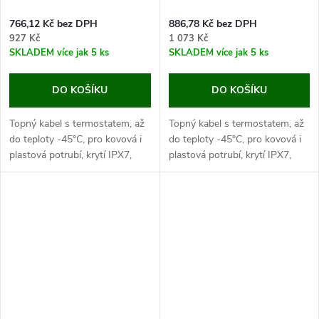
766,12 Kč bez DPH
886,78 Kč bez DPH
927 Kč
1 073 Kč
SKLADEM
více jak 5 ks
SKLADEM
více jak 5 ks
DO KOŠÍKU
DO KOŠÍKU
Topný kabel s termostatem, až
Topný kabel s termostatem, až
do teploty -45°C, pro kovová i
do teploty -45°C, pro kovová i
plastová potrubí, krytí IPX7,
plastová potrubí, krytí IPX7,
topný kabel 8m, napájecí kabel
topný kabel 12m, napájecí kabel
2m. Pokud hledáte způsob jak
2m. Pokud hledáte způsob jak
vyřešit zamrzání vody v...
vyřešit zamrzání vody v...