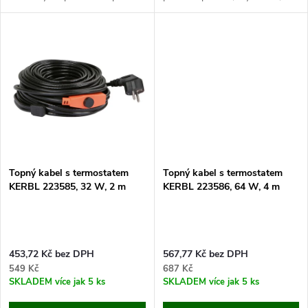
t
t
tělesa, s adaptérem 24V a
topný kabel 1m, napájecí kabel
výkonem 10W. Pokud hledáte
2m. Pokud hledáte způsob jak
ů
řešení pro zamrzající vodu v
vyřešit...
ů
napáječkách,...
Topný kabel s termostatem
Topný kabel s termostatem
KERBL 223585, 32 W, 2 m
KERBL 223586, 64 W, 4 m
453,72 Kč bez DPH
567,77 Kč bez DPH
549 Kč
687 Kč
SKLADEM
více jak 5 ks
SKLADEM
více jak 5 ks