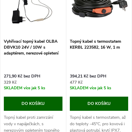
e
p
Abecedně
n
i
í
s
p
Vyhřívací topný kabel OLBA
Topný kabel s termostatem
DBVK10 24V / 10W s
KERBL 223582, 16 W, 1 m
p
adaptérem, nerezové opletení
r
r
o
271,90 Kč bez DPH
394,21 Kč bez DPH
o
329 Kč
477 Kč
d
SKLADEM
více jak 5 ks
SKLADEM
více jak 5 ks
d
u
DO KOŠÍKU
DO KOŠÍKU
u
k
Topný kabel proti zamrzání
Topný kabel s termostatem, až
k
vody v napáječkách, s
do teploty -45°C, pro kovová i
nerezovým opletením topného
plastová potrubí, krytí IPX7,