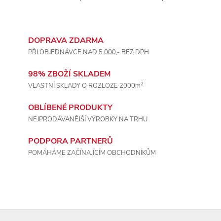
í
p
DOPRAVA ZDARMA
r
PŘI OBJEDNÁVCE NAD 5.000,- BEZ DPH
v
98% ZBOŽÍ SKLADEM
k
2
VLASTNÍ SKLADY O ROZLOZE 2000m
y
OBLÍBENÉ PRODUKTY
NEJPRODÁVANĚJŠÍ VÝROBKY NA TRHU
v
ý
PODPORA PARTNERŮ
POMÁHÁME ZAČÍNAJÍCÍM OBCHODNÍKŮM
p
i
s
Z