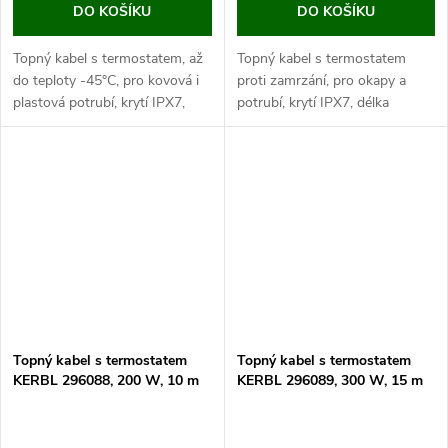
DO KOŠÍKU
DO KOŠÍKU
Topný kabel s termostatem, až
Topný kabel s termostatem
do teploty -45°C, pro kovová i
proti zamrzání, pro okapy a
plastová potrubí, krytí IPX7,
potrubí, krytí IPX7, délka
topný kabel 49m, napájecí kabel
topného kabelu 5 m, délka
2m. Pokud hledáte způsob jak
napájecího kabelu 2 m. Objevte
vyřešit...
řešení proti zamrzání vody v...
Topný kabel s termostatem
Topný kabel s termostatem
KERBL 296088, 200 W, 10 m
KERBL 296089, 300 W, 15 m