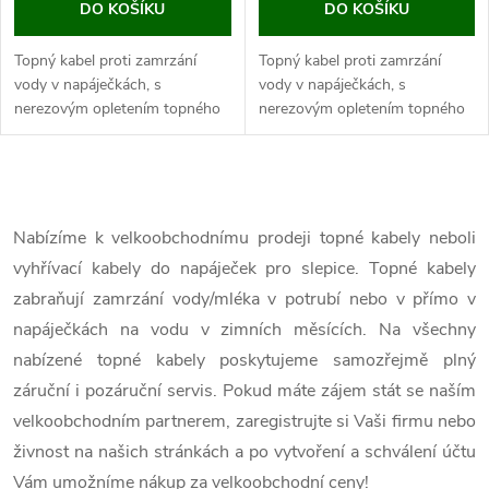
DO KOŠÍKU
DO KOŠÍKU
Topný kabel proti zamrzání
Topný kabel proti zamrzání
vody v napáječkách, s
vody v napáječkách, s
nerezovým opletením topného
nerezovým opletením topného
tělesa, s adaptérem 12V a
tělesa, s adaptérem 12V a
výkonem 12W.
výkonem 6W.
Pokud hledáte řešení pro
Pokud hledáte řešení pro
O
zamrzající vodu v...
zamrzající vodu v napáječkách,
máme...
v
Nabízíme k velkoobchodnímu prodeji topné kabely neboli
vyhřívací kabely do napáječek pro slepice. Topné kabely
l
zabraňují zamrzání vody/mléka v potrubí nebo v přímo v
á
napáječkách na vodu v zimních měsících. Na všechny
nabízené topné kabely poskytujeme samozřejmě plný
d
záruční i pozáruční servis. Pokud máte zájem stát se naším
a
velkoobchodním partnerem, zaregistrujte si Vaši firmu nebo
c
živnost na našich stránkách a po vytvoření a schválení účtu
Vám umožníme nákup za velkoobchodní ceny!