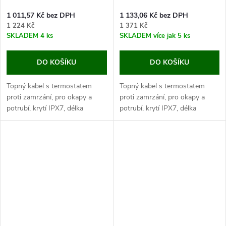
1 011,57 Kč bez DPH
1 133,06 Kč bez DPH
1 224 Kč
1 371 Kč
SKLADEM
4 ks
SKLADEM
více jak 5 ks
DO KOŠÍKU
DO KOŠÍKU
Topný kabel s termostatem
Topný kabel s termostatem
proti zamrzání, pro okapy a
proti zamrzání, pro okapy a
potrubí, krytí IPX7, délka
potrubí, krytí IPX7, délka
topného kabelu 10 m, délka
topného kabelu 15 m, délka
napájecího kabelu 2 m. Objevte
napájecího kabelu 2 m. Objevte
řešení proti zamrzání vody v...
řešení proti zamrzání vody v...