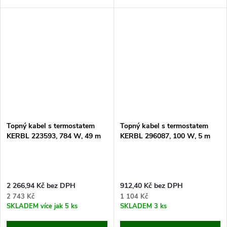
topný kabel 24m, napájecí kabel
topný kabel 37m, napájecí kabel
2m. Pokud hledáte způsob jak
2m. Pokud hledáte způsob jak
vyřešit...
vyřešit...
Topný kabel s termostatem
Topný kabel s termostatem
KERBL 223593, 784 W, 49 m
KERBL 296087, 100 W, 5 m
2 266,94 Kč bez DPH
912,40 Kč bez DPH
2 743 Kč
1 104 Kč
SKLADEM
více jak 5 ks
SKLADEM
3 ks