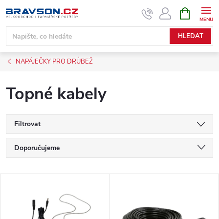
Přejít
NÁKUPNÍ
KOŠÍK
na
obsah
HLEDAT
NAPÁJEČKY PRO DRŮBEŽ
Topné kabely
Filtrovat
Ř
Doporučujeme
a
Nejlevnější
V
Nejdražší
z
ý
Nejprodávanější