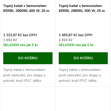
Topný kabel s termostatem
Topný kabel s termostatem
KERBL 296090, 400 W, 20 m
KERBL 296091, 500 W, 25 m
1 323,97 Kč bez DPH
1 495,87 Kč bez DPH
1 602 Kč
1 810 Kč
SKLADEM
více jak 5 ks
SKLADEM
více jak 5 ks
DO KOŠÍKU
DO KOŠÍKU
Topný kabel s termostatem
Topný kabel s termostatem
proti zamrzání, pro okapy a
proti zamrzání, pro okapy a
potrubí, krytí IPX7, délka
potrubí, krytí IPX7, délka
topného kabelu 20 m, délka
topného kabelu 25 m, délka
napájecího kabelu 2 m. Objevte
napájecího kabelu 2 m. Objevte
řešení proti zamrzání vody v...
řešení proti zamrzání vody v...