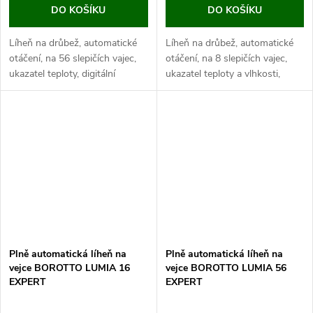
DO KOŠÍKU
DO KOŠÍKU
Líheň na drůbež, automatické
Líheň na drůbež, automatické
otáčení, na 56 slepičích vajec,
otáčení, na 8 slepičích vajec,
ukazatel teploty, digitální
ukazatel teploty a vlhkosti,
regulace teploty 30-40°C,
digitální regulace teploty (30-
nádržka na vodu.
40°C) a vlhkosti. Jedná o
Jedná se o velice kvalitní
nejmenší plně automatickou...
automatickou líheň...
Plně automatická líheň na
Plně automatická líheň na
vejce BOROTTO LUMIA 16
vejce BOROTTO LUMIA 56
EXPERT
EXPERT