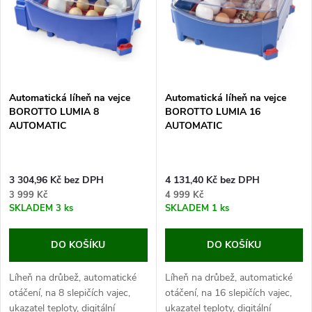
e
p
Abecedně
n
i
í
s
p
Automatická líheň na vejce
Automatická líheň na vejce
BOROTTO LUMIA 8
BOROTTO LUMIA 16
p
AUTOMATIC
AUTOMATIC
r
r
o
3 304,96 Kč bez DPH
4 131,40 Kč bez DPH
o
3 999 Kč
4 999 Kč
d
SKLADEM
3 ks
SKLADEM
1 ks
d
u
DO KOŠÍKU
DO KOŠÍKU
u
k
Líheň na drůbež, automatické
Líheň na drůbež, automatické
k
otáčení, na 8 slepičích vajec,
otáčení, na 16 slepičích vajec,
ukazatel teploty, digitální
ukazatel teploty, digitální