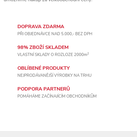
v
ý
DOPRAVA ZDARMA
p
PŘI OBJEDNÁVCE NAD 5.000,- BEZ DPH
i
98% ZBOŽÍ SKLADEM
2
VLASTNÍ SKLADY O ROZLOZE 2000m
s
OBLÍBENÉ PRODUKTY
u
NEJPRODÁVANĚJŠÍ VÝROBKY NA TRHU
PODPORA PARTNERŮ
POMÁHÁME ZAČÍNAJÍCÍM OBCHODNÍKŮM