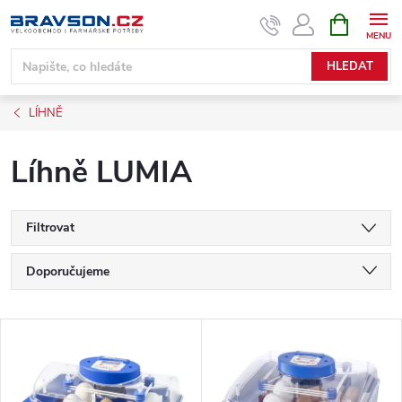
Přejít
NÁKUPNÍ
KOŠÍK
na
obsah
HLEDAT
LÍHNĚ
Líhně LUMIA
Filtrovat
Ř
Doporučujeme
a
Nejlevnější
V
Nejdražší
z
ý
Nejprodávanější