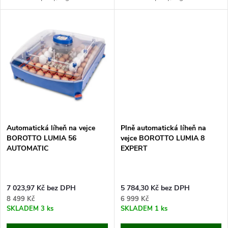
t
t
regulace teploty 30-40°C,
regulace teploty 30-40°C,
nádržka na vodu.
nádržka na vodu.
ů
Pokud hledáte malou, ale zato
Jedná se o velice kvalitní
ů
velice kvalitní...
automatickou líheň...
Automatická líheň na vejce
Plně automatická líheň na
BOROTTO LUMIA 56
vejce BOROTTO LUMIA 8
AUTOMATIC
EXPERT
7 023,97 Kč bez DPH
5 784,30 Kč bez DPH
8 499 Kč
6 999 Kč
SKLADEM
3 ks
SKLADEM
1 ks