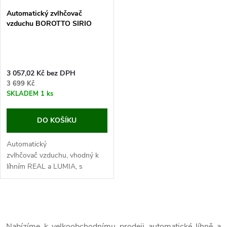
Automatický zvlhčovač
vzduchu BOROTTO SIRIO
3 057,02 Kč bez DPH
3 699 Kč
SKLADEM
1 ks
DO KOŠÍKU
Automatický
zvlhčovač vzduchu, vhodný k
líhním REAL a LUMIA, s
digitální regulací vlhkosti od 40
do 75%, s vlhkoměrem.
Pokud už Vás nebaví ruční
O
dolévání vody pro udržování...
Nabízíme k velkoobchodnímu prodeji automatické líhně a