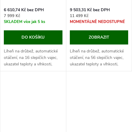
6 610,74 Kč bez DPH
9 503,31 Kč bez DPH
7 999 Kč
11 499 Kč
SKLADEM
více jak 5 ks
MOMENTÁLNĚ NEDOSTUPNÉ
DO KOŠÍKU
ZOBRAZIT
Líheň na drůbež, automatické
Líheň na drůbež, automatické
otáčení, na 16 slepičích vajec,
otáčení, na 56 slepičích vajec,
ukazatel teploty a vlhkosti,
ukazatel teploty a vlhkosti,
digitální regulace teploty (30-
digitální regulace teploty (30-
40°C) a vlhkosti. Pokud hledáte
40°C) a vlhkosti. Pokud hledáte
plně automatickou líheň...
plně automatickou líheň...