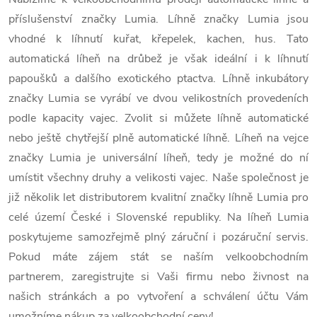
v
příslušenství značky Lumia. Líhně značky Lumia jsou
l
vhodné k líhnutí kuřat, křepelek, kachen, hus. Tato
á
automatická líheň na drůbež je však ideální i k líhnutí
papoušků a dalšího exotického ptactva. Líhně inkubátory
d
značky Lumia se vyrábí ve dvou velikostních provedeních
a
podle kapacity vajec. Zvolit si můžete líhně automatické
c
nebo ještě chytřejší plně automatické líhně. Líheň na vejce
značky Lumia je universální líheň, tedy je možné do ní
í
umístit všechny druhy a velikosti vajec. Naše společnost je
p
již několik let distributorem kvalitní značky líhně Lumia pro
celé území České i Slovenské republiky. Na líheň Lumia
r
poskytujeme samozřejmě plný záruční i pozáruční servis.
v
Pokud máte zájem stát se naším velkoobchodním
partnerem, zaregistrujte si Vaši firmu nebo živnost na
k
našich stránkách a po vytvoření a schválení účtu Vám
y
umožníme nákup za velkoobchodní ceny!