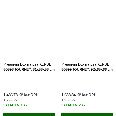
snímatelný vnitřní potah,
otevírání na zip, měkký plyš,
rozměry 40x26x28 cm.
rozměry 70x52x52 cm.
Objevte to naprosté pohodlí
Zajistěte svému mazlíčkovi
pro...
pohodlí a bezpečí...
Přepravní box na psa KERBL
Přepravní box na psa KERBL
80598 JOURNEY, 81x58x58 cm
80599 JOURNEY, 92x65x66 cm
1 486,78 Kč bez DPH
1 638,84 Kč bez DPH
1 799 Kč
1 983 Kč
SKLADEM
1 ks
SKLADEM
2 ks