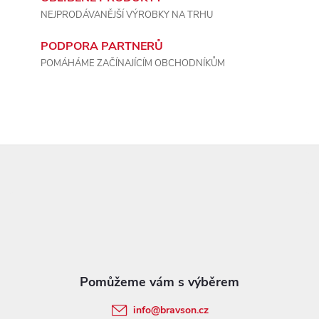
u
NEJPRODÁVANĚJŠÍ VÝROBKY NA TRHU
PODPORA PARTNERŮ
POMÁHÁME ZAČÍNAJÍCÍM OBCHODNÍKŮM
Z
á
p
a
t
info
@
bravson.cz