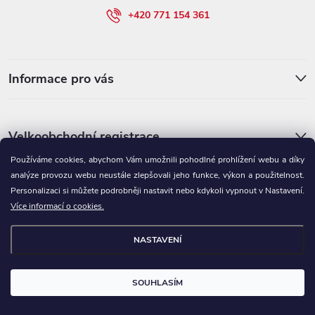
í
+420 771 154 361
Informace pro vás
Velkoobchodní registrace
Používáme cookies, abychom Vám umožnili pohodlné prohlížení webu a díky
analýze provozu webu neustále zlepšovali jeho funkce, výkon a použitelnost.
Personalizaci si můžete podrobněji nastavit nebo kdykoli vypnout v Nastavení.
Více informací o cookies.
NASTAVENÍ
Copyright 2026
BRAVSON.CZ
. Všechna práva vyhrazena.
Upravit
nastavení cookies
SOUHLASÍM
Vytvořil Shoptet