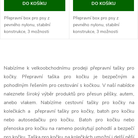
DO KOŠÍKU
DO KOŠÍKU
Přepravní box pro psy z
Přepravní box pro psy z
pevného nylonu, stabilní
pevného nylonu, stabilní
konstrukce, 3 možnosti
konstrukce, 3 možnosti
otevírání na zip, měkký plyš,
otevírání na zip, měkký plyš,
rozměry 81x58x58 cm.
rozměry 92x65x66 cm.
Zajistěte svému mazlíčkovi
Zajistěte svému mazlíčkovi
O
pohodlí a bezpečí...
pohodlí a bezpečí...
v
Nabízíme k velkoobchodnímu prodeji přepravní tašky pro
kočky. Přepravní taška pro kočku je bezpečným a
l
pohodlným řešením pro cestování s kočkou. V naší nabídce
á
naleznete široký výběr produktů pro přesun pěšky, autem,
anebo vlakem. Nabízíme cestovní tašky pro kočky na
d
kolečkách a přepravní tašky pro kočky, batoh pro kočku
a
nebo autosedačku pro kočku. Batoh pro kočku nebo
c
přenoska pro kočku na rameno poskytují pohodlí a bezpečí
pro kočku. Taška pro kočku na kolečkách umožní i delší pěší