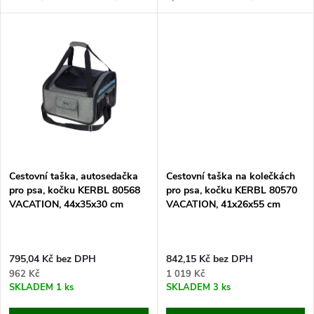
t
t
Oxford, o rozměrech 40x20x27
držák, látka Oxford, o
cm. Pokud hledáte pohodlí pro
rozměrech 38x29x25 cm.
ů
Vašeho mazlíčka při cestování,...
Pokud hledáte pohodlí pro
ů
Vašeho mazlíčka při...
Cestovní taška, autosedačka
Cestovní taška na kolečkách
pro psa, kočku KERBL 80568
pro psa, kočku KERBL 80570
VACATION, 44x35x30 cm
VACATION, 41x26x55 cm
795,04 Kč bez DPH
842,15 Kč bez DPH
962 Kč
1 019 Kč
SKLADEM
1 ks
SKLADEM
3 ks