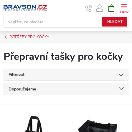
Přejít
NÁKUPNÍ
KOŠÍK
na
obsah
HLEDAT
POTŘEBY PRO KOČKY
Přepravní tašky pro kočky
Filtrovat
Ř
Doporučujeme
a
Nejlevnější
V
Nejdražší
z
ý
Nejprodávanější