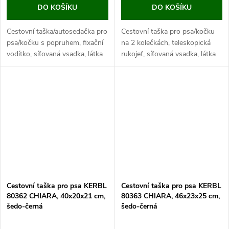
DO KOŠÍKU
DO KOŠÍKU
Cestovní taška/autosedačka pro
Cestovní taška pro psa/kočku
psa/kočku s popruhem, fixační
na 2 kolečkách, teleskopická
vodítko, síťovaná vsadka, látka
rukojeť, síťovaná vsadka, látka
Oxford, o rozměrech 44x35x30
Oxford, o rozměrech 41x26x55
cm. Pokud hledáte pohodlí pro
cm. Pokud hledáte pohodlí pro
Vašeho mazlíčka při cestě...
Vašeho mazlíčka při...
Cestovní taška pro psa KERBL
Cestovní taška pro psa KERBL
80362 CHIARA, 40x20x21 cm,
80363 CHIARA, 46x23x25 cm,
šedo-černá
šedo-černá