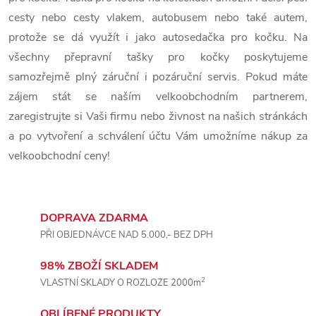
í
cesty nebo cesty vlakem, autobusem nebo také autem,
p
protože se dá využít i jako autosedačka pro kočku. Na
všechny přepravní tašky pro kočky poskytujeme
r
samozřejmě plný záruční i pozáruční servis. Pokud máte
v
zájem stát se naším velkoobchodním partnerem,
zaregistrujte si Vaši firmu nebo živnost na našich stránkách
k
a po vytvoření a schválení účtu Vám umožníme nákup za
y
velkoobchodní ceny!
v
ý
DOPRAVA ZDARMA
p
PŘI OBJEDNÁVCE NAD 5.000,- BEZ DPH
i
98% ZBOŽÍ SKLADEM
2
VLASTNÍ SKLADY O ROZLOZE 2000m
s
OBLÍBENÉ PRODUKTY