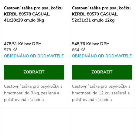
Cestovní taška pro psa, kočku
Cestovní taška pro psa, kočku
KERBL 80578 CASUAL,
KERBL 80579 CASUAL,
41x28x29 cm,do 9kg
52x31x31 cm,do 12kg
478,51 Kč bez DPH
548,76 Kč bez DPH
579 Kč
664 Kč
OBJEDNÁNO OD DODAVATELE
OBJEDNÁNO OD DODAVATELE
ZOBRAZIT
ZOBRAZIT
Cestovní taška pro psy/kočky s
Cestovní taška pro psy/kočky s
hmotností do 9 kg, zesílená a
hmotností do 12 kg, zesílená a
polstrovaná základna,
polstrovaná základna,
snímatelný vnitřní potah,
snímatelný vnitřní potah,
rozměry 41x28x29 cm.
rozměry 52x31x31 cm.
Objevte to pravé pohodlí pro
Objevte to pravé pohodlí pro
Vašeho...
Vašeho...