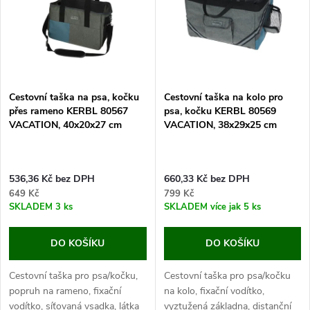
e
p
Abecedně
n
i
í
s
p
Cestovní taška na psa, kočku
Cestovní taška na kolo pro
přes rameno KERBL 80567
psa, kočku KERBL 80569
p
VACATION, 40x20x27 cm
VACATION, 38x29x25 cm
r
r
o
536,36 Kč bez DPH
660,33 Kč bez DPH
o
649 Kč
799 Kč
d
SKLADEM
3 ks
SKLADEM
více jak 5 ks
d
u
DO KOŠÍKU
DO KOŠÍKU
u
k
Cestovní taška pro psa/kočku,
Cestovní taška pro psa/kočku
k
popruh na rameno, fixační
na kolo, fixační vodítko,
vodítko, síťovaná vsadka, látka
vyztužená základna, distanční