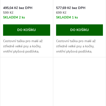
495,04 Kč bez DPH
577,69 Kč bez DPH
599 Kč
699 Kč
SKLADEM
2 ks
SKLADEM
1 ks
DO KOŠÍKU
DO KOŠÍKU
Cestovní taška pro malé až
Cestovní taška pro malé až
středně velké psy a kočky,
středně velké psy a kočky,
vnitřní plyšová podšívka,
vnitřní plyšová podšívka,
kvalitní potah, se zipem a
kvalitní potah, se zipem a
kapsou, rozměry 40x20x21 cm.
kapsou, rozměry 46x23x25 cm.
Poskytněte svému mazlíčkovi
Poskytněte svému mazlíčkovi
absolutní...
absolutní...