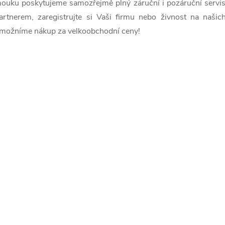
d
ouku poskytujeme samozřejmě plný záruční i pozáruční servi
a
artnerem, zaregistrujte si Vaši firmu nebo živnost na naši
možníme nákup za velkoobchodní ceny!
c
p
v
k
y
v
ý
p