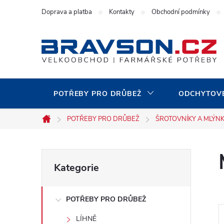
Přejít
Doprava a platba
Kontakty
Obchodní podmínky
na
obsah
POTŘEBY PRO DRŮBEŽ
ODCHYTOVÉ
POTŘEBY PRO DRŮBEŽ
ŠROTOVNÍKY A MLÝNK
Domů
P
Přeskočit
Kategorie
kategorie
o
POTŘEBY PRO DRŮBEŽ
s
LÍHNĚ