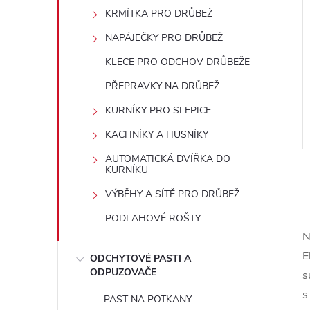
e
KRMÍTKA PRO DRŮBEŽ
NAPÁJEČKY PRO DRŮBEŽ
l
KLECE PRO ODCHOV DRŮBEŽE
PŘEPRAVKY NA DRŮBEŽ
KURNÍKY PRO SLEPICE
KACHNÍKY A HUSNÍKY
AUTOMATICKÁ DVÍŘKA DO
KURNÍKU
VÝBĚHY A SÍTĚ PRO DRŮBEŽ
PODLAHOVÉ ROŠTY
N
l
E
ODCHYTOVÉ PASTI A
ODPUZOVAČE
s
s
PAST NA POTKANY