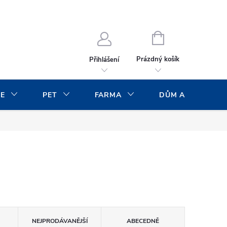
NÁKUPNÍ
KOŠÍK
Prázdný košík
Přihlášení
CE
PET
FARMA
DŮM A ZAHRADA
NEJPRODÁVANĚJŠÍ
ABECEDNĚ