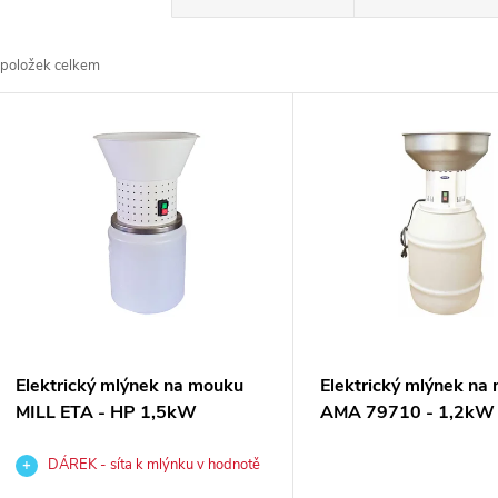
a
položek celkem
z
V
e
ý
n
p
p
s
r
p
Elektrický mlýnek na mouku
Elektrický mlýnek na
o
MILL ETA - HP 1,5kW
AMA 79710 - 1,2kW
r
d
DÁREK - síta k mlýnku v hodnotě
1 347 Kč