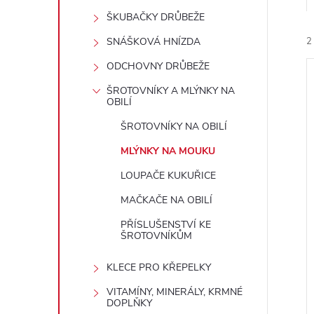
t
ŠKUBAČKY DRŮBEŽE
r
SNÁŠKOVÁ HNÍZDA
2
ODCHOVNY DRŮBEŽE
a
ŠROTOVNÍKY A MLÝNKY NA
OBILÍ
n
ŠROTOVNÍKY NA OBILÍ
n
MLÝNKY NA MOUKU
í
i
LOUPAČE KUKUŘICE
í
MAČKAČE NA OBILÍ
p
PŘÍSLUŠENSTVÍ KE
ŠROTOVNÍKŮM
a
KLECE PRO KŘEPELKY
n
VITAMÍNY, MINERÁLY, KRMNÉ
DOPLŇKY