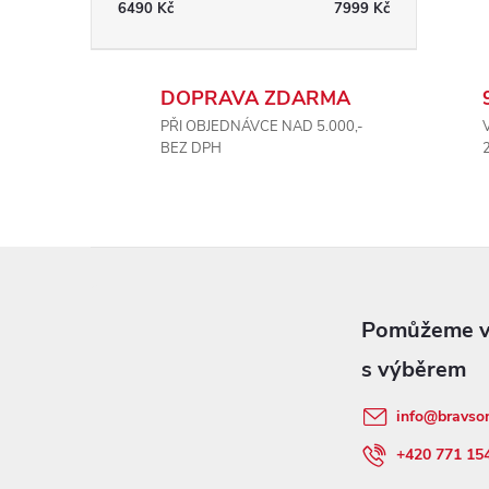
6490
Kč
7999
Kč
DOPRAVA ZDARMA
PŘI OBJEDNÁVCE NAD 5.000,-
BEZ DPH
Z
á
p
info
@
bravso
a
+420 771 15