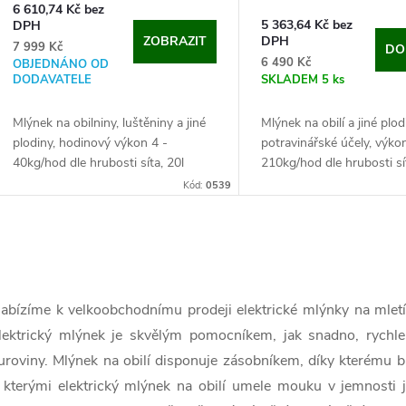
o
6 610,74 Kč bez
u
5 363,64 Kč bez
DPH
d
ZOBRAZIT
DPH
7 999 Kč
DO
k
6 490 Kč
OBJEDNÁNO OD
DODAVATELE
SKLADEM
5 ks
u
t
Mlýnek na obilniny, luštěniny a jiné
Mlýnek na obilí a jiné plod
k
plodiny, hodinový výkon 4 -
potravinářské účely, výko
ů
40kg/hod dle hrubosti síta, 20l
210kg/hod dle hrubosti sí
t
zásobníkový barel, výkon 1,5 kW.
zásobníkový barel, výkon
Kód:
0539
Tento praktický mlýnek je snadno
Pokud hledáte šrotovník k.
ů
přenosný a...
O
v
abízíme k velkoobchodnímu prodeji elektrické mlýnky na mletí
lektrický mlýnek je skvělým pomocníkem, jak snadno, rychle
uroviny. Mlýnek na obilí disponuje zásobníkem, díky kterému bu
á
 kterými elektrický mlýnek na obilí umele mouku v jemnosti