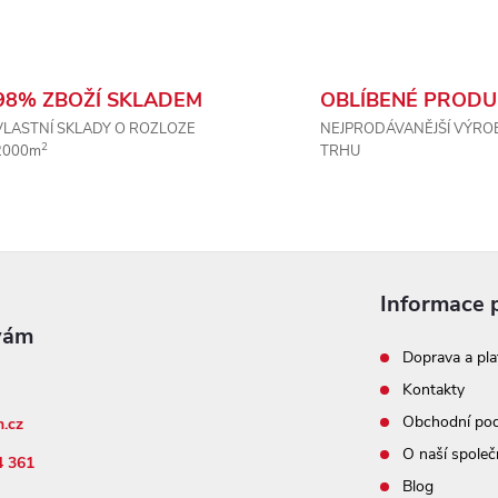
98% ZBOŽÍ SKLADEM
OBLÍBENÉ PRODU
VLASTNÍ SKLADY O ROZLOZE
NEJPRODÁVANĚJŠÍ VÝRO
2
2000m
TRHU
Informace 
Doprava a pla
Kontakty
Obchodní po
n.cz
O naší společ
4 361
Blog