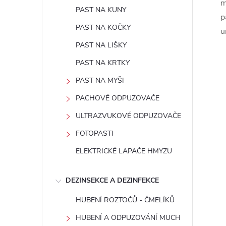
m
PAST NA KUNY
p
PAST NA KOČKY
u
PAST NA LIŠKY
í
PAST NA KRTKY
PAST NA MYŠI
r
PACHOVÉ ODPUZOVAČE
ULTRAZVUKOVÉ ODPUZOVAČE
FOTOPASTI
ELEKTRICKÉ LAPAČE HMYZU
DEZINSEKCE A DEZINFEKCE
HUBENÍ ROZTOČŮ - ČMELÍKŮ
HUBENÍ A ODPUZOVÁNÍ MUCH