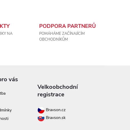
KTY
PODPORA PARTNERŮ
BKY NA
POMÁHÁME ZAČÍNAJÍCÍM
OBCHODNÍKŮM
pro vás
Velkoobchodní
tba
registrace
Bravson.cz
dmínky
Bravson.sk
nosti