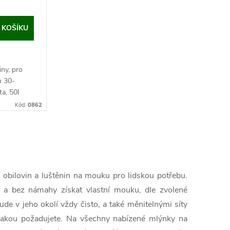
 KOŠÍKU
iny, pro
n 30-
ta, 50l
1,2kW.
Kód:
0862
..
 obilovin a luštěnin na mouku pro lidskou potřebu.
 a bez námahy získat vlastní mouku, dle zvolené
de v jeho okolí vždy čisto, a také měnitelnými síty
 jakou požadujete. Na všechny nabízené mlýnky na