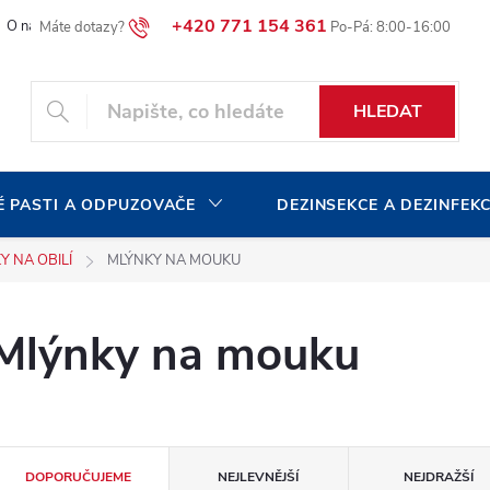
+420 771 154 361
O naší společnosti
Blog
Volná pracovní místa
HLEDAT
 PASTI A ODPUZOVAČE
DEZINSEKCE A DEZINFEK
Y NA OBILÍ
MLÝNKY NA MOUKU
Mlýnky na mouku
Ř
DOPORUČUJEME
NEJLEVNĚJŠÍ
NEJDRAŽŠÍ