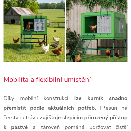
Mobilita a flexibilní umístění
Díky mobilní konstrukci
lze kurník snadno
přemístit podle aktuálních potřeb.
Přesun na
čerstvou trávu
zajišťuje slepicím přirozený přístup
k pastvě
a zároveň pomáhá udržovat čistší