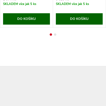
SKLADEM
více jak 5 ks
SKLADEM
více jak 5 ks
DO KOŠÍKU
DO KOŠÍKU
Z
á
p