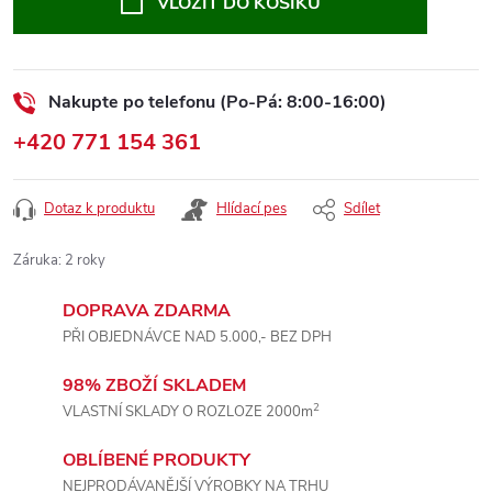
VLOŽIT DO KOŠÍKU
Nakupte po telefonu (Po-Pá: 8:00-16:00)
+420 771 154 361
Dotaz k produktu
Hlídací pes
Sdílet
Záruka
:
2 roky
DOPRAVA ZDARMA
PŘI OBJEDNÁVCE NAD 5.000,- BEZ DPH
98% ZBOŽÍ SKLADEM
2
VLASTNÍ SKLADY O ROZLOZE 2000m
OBLÍBENÉ PRODUKTY
NEJPRODÁVANĚJŠÍ VÝROBKY NA TRHU