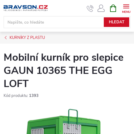
Přejít
NÁKUPNÍ
KOŠÍK
na
obsah
HLEDAT
KURNÍKY Z PLASTU
Mobilní kurník pro slepice
GAUN 10365 THE EGG
LOFT
Kód produktu:
1393