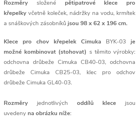
Rozměry
složené
pětipatrové klece pro
křepelky
včetně koleček, nádržky na vodu, krmítek
a snáškových zásobníků
jsou 98 x 62 x 196 cm.
Klece pro chov křepelek Cimuka
BYK-03
je
možné kombinovat
(stohovat)
s těmito výrobky:
odchovna drůbeže Cimuka CB40-03, odchovna
drůbeže Cimuka CB25-03, klec pro odchov
drůbeže Cimuka GL40-03.
Rozměry
jednotlivých
oddílů klece
jsou
uvedeny
na obrázku níže
: