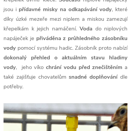
jsou i
přídavné misky na odkapávání vody
, které
díky úzké mezeře mezi niplem a miskou zamezují
křepelkám k jejich namáčení.
Voda
do niplových
napáječek je
přiváděna z průhledného zásobníku
vody
pomocí systému hadic. Zásobník proto nabízí
dokonalý přehled o aktuálním stavu hladiny
vody
, jeho víko
chrání vodu před znečištěním
a
také zajišťuje chovatelům
snadné doplňování
dle
potřeby.