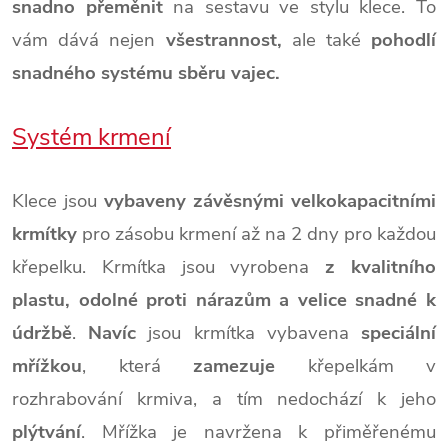
snadno přeměnit
na sestavu ve stylu klece. To
vám dává nejen
všestrannost,
ale také
pohodlí
snadného systému sběru vajec.
Systém krmení
Klece jsou
vybaveny závěsnými velkokapacitními
krmítky
pro zásobu krmení až na 2 dny pro každou
křepelku. Krmítka jsou vyrobena
z kvalitního
plastu, odolné proti nárazům a velice snadné k
údržbě
.
Navíc
jsou krmítka vybavena
speciální
mřížkou
, která
zamezuje
křepelkám v
rozhrabování krmiva, a tím nedochází k jeho
plýtvání
. Mřížka je navržena k přiměřenému