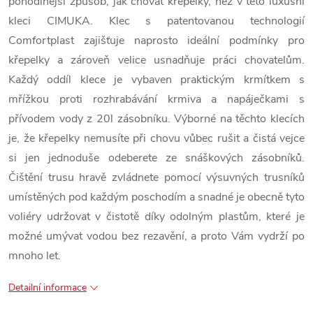
pohodlnější způsob, jak chovat křepelky, než v této luxusní
kleci CIMUKA. Klec s patentovanou technologií
Comfortplast zajišťuje naprosto ideální podmínky pro
křepelky a zároveň velice usnadňuje práci chovatelům.
Každý oddíl klece je vybaven praktickým krmítkem s
mřížkou proti rozhrabávání krmiva a napáječkami s
přívodem vody z 20l zásobníku. Výborné na těchto klecích
je, že křepelky nemusíte při chovu vůbec rušit a čistá vejce
si jen jednoduše odeberete ze snáškových zásobníků.
Čištění trusu hravě zvládnete pomocí výsuvných trusníků
umístěných pod každým poschodím a snadné je obecně tyto
voliéry udržovat v čistotě díky odolným plastům, které je
možné umývat vodou bez rezavění, a proto Vám vydrží po
mnoho let.
Detailní informace