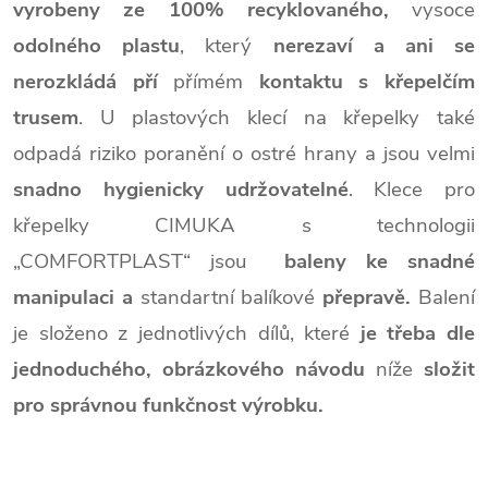
vyrobeny ze 100% recyklovaného,
vysoce
odolného plastu
, který
nerezaví a ani se
nerozkládá pří
přímém
kontaktu s křepelčím
trusem
. U plastových klecí na křepelky také
odpadá riziko poranění o ostré hrany a jsou velmi
snadno hygienicky udržovatelné
. Klece pro
křepelky CIMUKA s technologii
„COMFORTPLAST“ jsou
baleny ke snadné
manipulaci
a
standartní balíkové
přepravě.
Balení
je složeno z jednotlivých dílů, které
je třeba dle
jednoduchého, obrázkového návodu
níže
složit
pro správnou funkčnost výrobku.