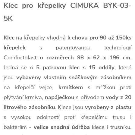
Klec pro křepelky CIMUKA BYK-03-
5K
Klec
na křepelky vhodná
k chovu pro 90 až 150ks
křepelek
s patentovanou technologií
Comfortplast
o rozměrech 98 x 62 x 196 cm
.
Jedná se o
5 patrovou klec s 15 oddíly
, které
jsou
vybaveny vlastním snáškovým zásobníkem
na křepelčí vejce,
krmítkem
s mřížkou proti
plýtvání krmiva,
napáječkou
s přívodem
vody z 20
litrového zásobníku
. Klece jsou
vyrobeny z plastu
s vysokou odolností proti křepelčímu trusu i
bakteriím -
velice snadná údržba
klece i trusníku.