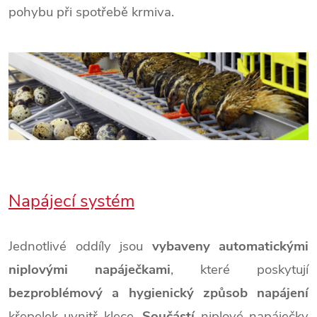
pohybu při spotřebě krmiva.
Napájecí systém
Jednotlivé oddíly jsou
vybaveny automatickými
niplovými napáječkami
, které poskytují
bezproblémový a hygienický způsob napájení
křepelek uvnitř klece.
Součástí
niplové napáječky