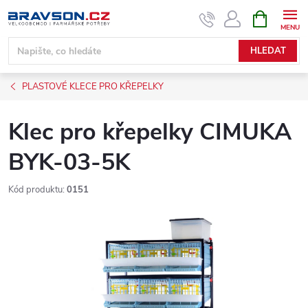
Přejít
NÁKUPNÍ
KOŠÍK
na
obsah
HLEDAT
PLASTOVÉ KLECE PRO KŘEPELKY
Klec pro křepelky CIMUKA
BYK-03-5K
Kód produktu:
0151