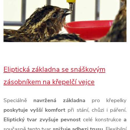
Eliptická základna se snáškovým
zásobníkem
na křepelčí vejce
Speciálně
navržená základna
pro křepelky
poskytuje vyšší komfort
při stání, chůzi i páření.
Eliptický tvar zvyšuje pevnost
celé konstrukce
a
současně tento tvar
snižuje adhezi trusu
. Flexibilní