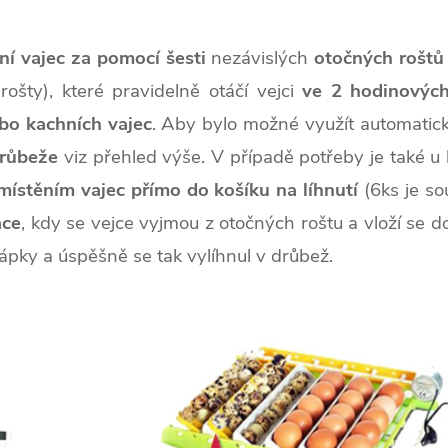
ní vajec
za pomocí šesti
nezávislých
otočných roštů
rošty), které pravidelně otáčí vejci
ve 2 hodinových
bo kachních vajec
. Aby bylo možné využít automatick
drůbeže
viz přehled výše. V případě potřeby je také u
místěním vajec přímo do košíku na líhnutí
(6ks je so
ace
, kdy se vejce vyjmou z otočných roštu a vloží se do
řápky a úspěšně se tak vylíhnul v drůbež.