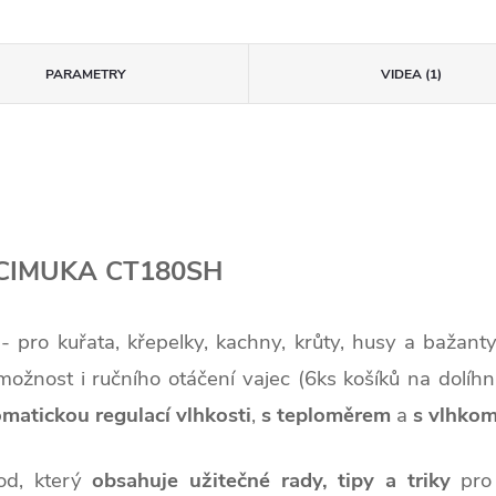
PARAMETRY
VIDEA (1)
ce CIMUKA CT180SH
 pro kuřata, křepelky, kachny, krůty, husy a bažant
možnost i ručního otáčení vajec (6ks košíků na dolíhnu
omatickou regulací vlhkosti
,
s
teploměrem
a
s vlhkom
od, který
obsahuje užitečné rady, tipy a triky
pro 