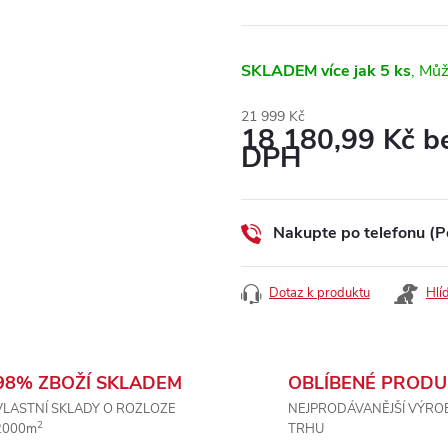
SKLADEM
více jak 5 ks
21 999 Kč
18 180,99 Kč b
DPH
Měrná
cena:
Nakupte po telefonu (P
Dotaz k produktu
Hlí
98% ZBOŽÍ SKLADEM
OBLÍBENÉ PRODU
VLASTNÍ SKLADY O ROZLOZE
NEJPRODÁVANĚJŠÍ VÝRO
2
2000m
TRHU