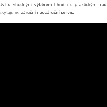
tví s
vhodným
výběrem líhně i
s praktickými
rad
skytujeme
záruční i pozáruční servis.