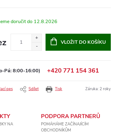
12.8.2026
ez
VLOŽIT DO KOŠÍKU
+420 771 154 361
o-Pá: 8:00-16:00)
dací pes
Sdílet
Tisk
Záruka
:
2 roky
KTY
PODPORA PARTNERŮ
BKY NA
POMÁHÁME ZAČÍNAJÍCÍM
OBCHODNÍKŮM