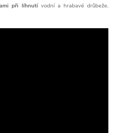
ami při líhnutí
vodní a hrabavé drůbeže.