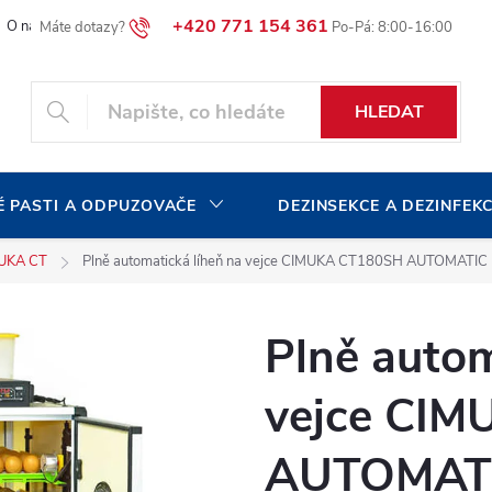
+420 771 154 361
O naší společnosti
Blog
Volná pracovní místa
HLEDAT
 PASTI A ODPUZOVAČE
DEZINSEKCE A DEZINFEK
UKA CT
Plně automatická líheň na vejce CIMUKA CT180SH AUTOMATIC
Plně autom
vejce CI
AUTOMAT