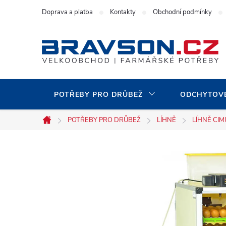
Přejít
Doprava a platba
Kontakty
Obchodní podmínky
na
obsah
POTŘEBY PRO DRŮBEŽ
ODCHYTOVÉ
POTŘEBY PRO DRŮBEŽ
LÍHNĚ
LÍHNĚ CIM
Domů