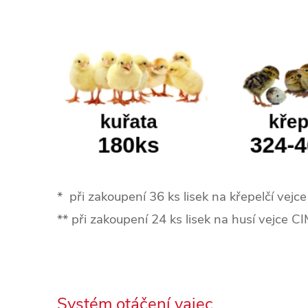
* při zakoupení 36 ks lisek na křepelčí v
** při zakoupení 24 ks lisek na husí vejce
Systém otáčení vajec