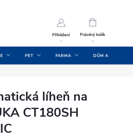
NÁKUPNÍ
KOŠÍK
Prázdný košík
Přihlášení
CE
PET
FARMA
DŮM A ZAHRADA
atická líheň na
MUKA CT180SH
IC