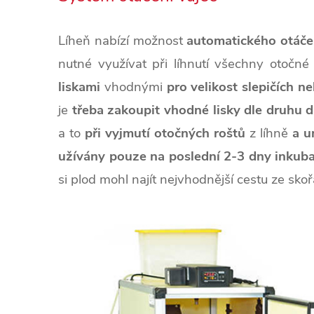
Líheň nabízí možnost
automatického otáče
nutné využívat při líhnutí všechny otočné 
liskami
vhodnými
pro velikost slepičích
ne
je
třeba zakoupit vhodné lisky dle druhu 
a to
při vyjmutí otočných roštů
z líhně
a u
užívány pouze na poslední 2-3 dny inkub
si plod mohl najít nejvhodnější cestu ze sko