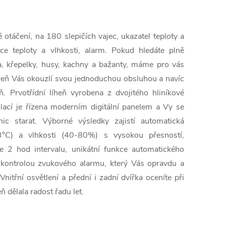
 otáčení, na 180 slepičích vajec, ukazatel teploty a
ace teploty a vlhkosti, alarm. Pokud hledáte plně
a, křepelky, husy, kachny a bažanty, máme pro vás
 líheň Vás okouzlí svou jednoduchou obsluhou a navíc
ň. Prvotřídní líheň vyrobena z dvojitého hliníkové
zolací je řízena moderním digitální panelem a Vy se
c starat. Výborné výsledky zajistí automatická
,3°C) a vlhkosti (40-80%) s vysokou přesností,
e 2 hod intervalu, unikátní funkce automatického
 kontrolou zvukového alarmu, který Vás opravdu a
nitřní osvětlení a přední i zadní dvířka oceníte při
ň dělala radost řadu let.