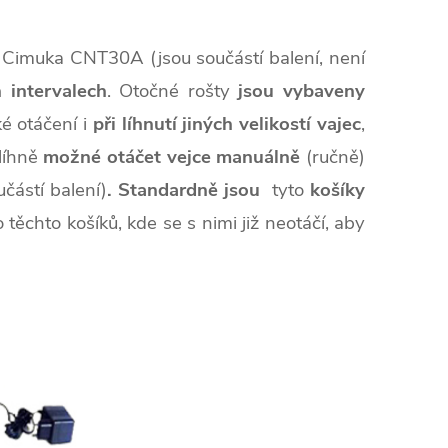
Cimuka CNT30A (jsou součástí balení, není
 intervalech
. Otočné rošty
jsou vybaveny
é otáčení i
při líhnutí jiných velikostí vajec
,
 líhně
možné otáčet vejce manuálně
(ručně)
učástí balení)
. Standardně jsou
tyto
košíky
 těchto košíků, kde se s nimi již neotáčí, aby