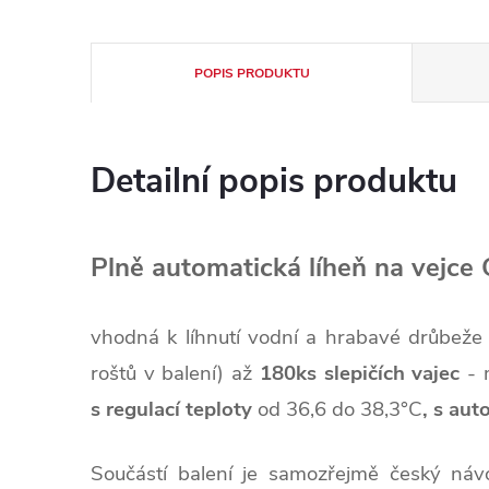
POPIS PRODUKTU
Detailní popis produktu
Plně automatická líheň na vej
vhodná k líhnutí vodní a hrabavé drůbeže -
roštů v balení) až
180ks slepičích vajec
- 
s regulací teploty
od 36,6 do 38,3°C
, s aut
Součástí balení je samozřejmě český náv