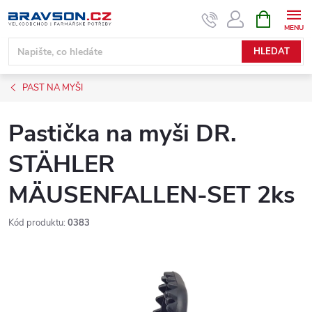
Přejít
NÁKUPNÍ
KOŠÍK
na
obsah
HLEDAT
PAST NA MYŠI
Pastička na myši DR.
STÄHLER
MÄUSENFALLEN-SET 2ks
Kód produktu:
0383