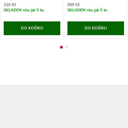
219 Kč
569 Kč
SKLADEM
více jak 5 ks
SKLADEM
více jak 5 ks
DO KOŠÍKU
DO KOŠÍKU
Z
á
p