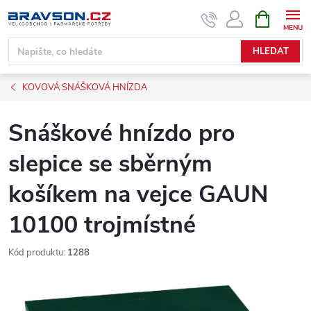
Přejít
NÁKUPNÍ
KOŠÍK
na
obsah
HLEDAT
KOVOVÁ SNÁŠKOVÁ HNÍZDA
Snáškové hnízdo pro
slepice se sběrným
košíkem na vejce GAUN
10100 trojmístné
Kód produktu:
1288