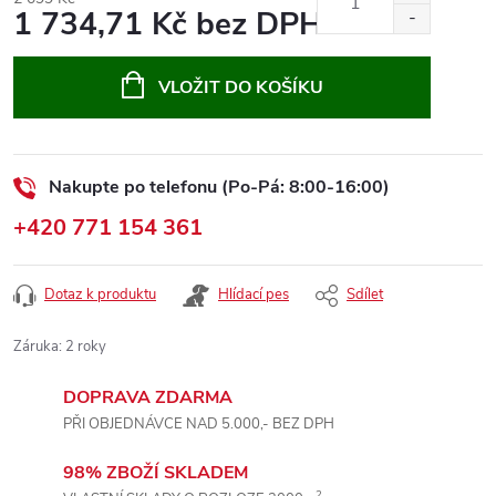
1 734,71 Kč bez DPH
Měrná
cena:
VLOŽIT DO KOŠÍKU
Nakupte po telefonu (Po-Pá: 8:00-16:00)
+420 771 154 361
Dotaz k produktu
Hlídací pes
Sdílet
Záruka
:
2 roky
DOPRAVA ZDARMA
PŘI OBJEDNÁVCE NAD 5.000,- BEZ DPH
98% ZBOŽÍ SKLADEM
2