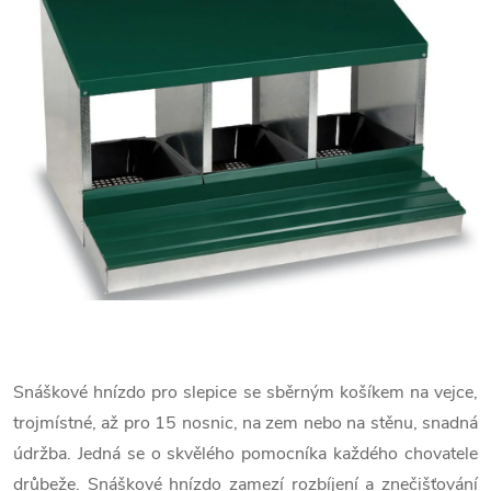
Snáškové hnízdo pro slepice se sběrným košíkem na vejce,
trojmístné, až pro 15 nosnic, na zem nebo na stěnu, snadná
údržba. Jedná se o skvělého pomocníka každého chovatele
drůbeže. Snáškové hnízdo zamezí rozbíjení a znečišťování