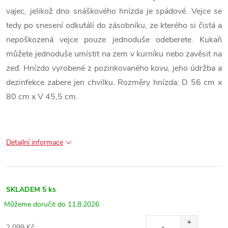
vajec, jelikož dno snáškového hnízda je spádové. Vejce se
tedy po snesení odkutálí do zásobníku, ze kterého si čistá a
nepoškozená vejce pouze jednoduše odeberete. Kukaň
můžete jednoduše umístit na zem v kurníku nebo zavěsit na
zeď. Hnízdo vyrobené z pozinkovaného kovu, jeho údržba a
dezinfekce zabere jen chvilku. Rozměry hnízda: D 56 cm x
80 cm x V 45,5 cm.
Detailní informace
SKLADEM
5 ks
11.8.2026
2 099 Kč