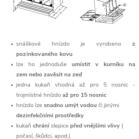
snáškové hnízdo je vyrobeno
z
pozinkovaného kovu
lze ho jednoduše
umístit v kurníku na
zem nebo zavěsit na zeď
jedna kukaň vhodná až pro 5 nosnic -
trojmístné hnízdo
až pro 15 nosnic
hnízdo lze
snadno
umýt vodou
či jinými
dezinfekčními prostředky
kukaň
chrání
slepice
před vnějšími vlivy
(
počasí, škůdci, apod.)