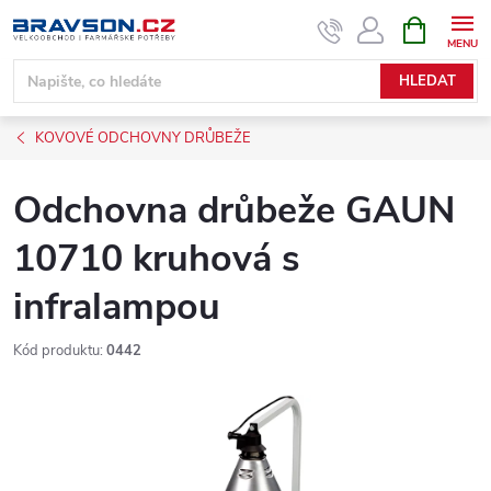
Přejít
NÁKUPNÍ
KOŠÍK
na
obsah
HLEDAT
KOVOVÉ ODCHOVNY DRŮBEŽE
Odchovna drůbeže GAUN
10710 kruhová s
infralampou
Kód produktu:
0442