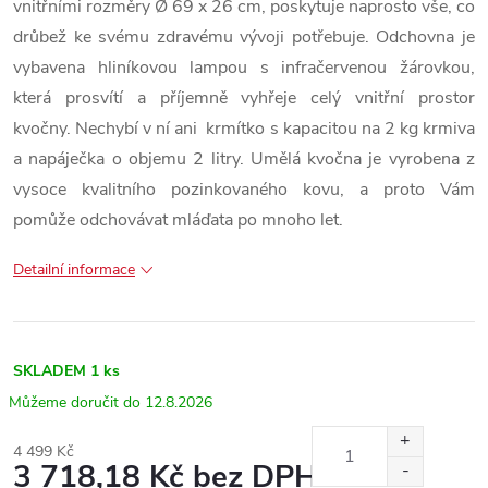
vnitřními rozměry
Ø
69 x 26 cm, poskytuje naprosto vše, co
drůbež ke svému zdravému vývoji potřebuje. Odchovna je
vybavena hliníkovou lampou s infračervenou žárovkou,
která prosvítí a příjemně vyhřeje celý vnitřní prostor
kvočny. Nechybí v ní ani krmítko s kapacitou na 2 kg krmiva
a napáječka o objemu 2 litry. Umělá kvočna je vyrobena z
vysoce kvalitního pozinkovaného kovu, a proto Vám
pomůže odchovávat mláďata po mnoho let.
Detailní informace
SKLADEM
1 ks
12.8.2026
4 499 Kč
3 718,18 Kč bez DPH