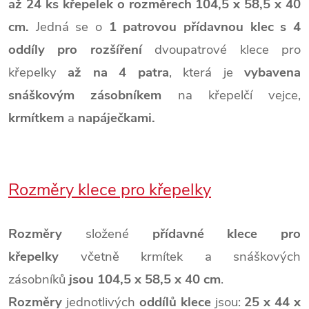
až 24 ks křepelek
o rozměrech 104,5 x 58,5 x 40
cm.
Jedná se o
1 patrovou přídavnou klec
s 4
oddíly pro rozšíření
dvoupatrové klece pro
křepelky
až na 4 patra
, která je
vybavena
snáškovým zásobníkem
na křepelčí vejce,
krmítkem
a
napáječkami
.
Rozměry klece pro křepelky
Rozměry
složené
přídavné klece pro
křepelky
včetně krmítek a snáškových
zásobníků
jsou
104,5 x 58,5 x 40 cm
.
Rozměry
jednotlivých
oddílů
klece
jsou:
25 x 44 x