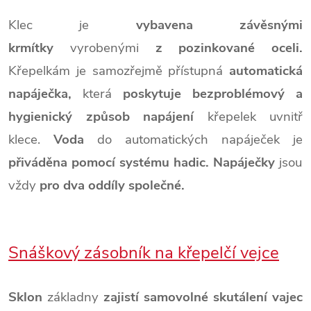
Klec je
vybavena závěsnými
krmítky
vyrobenými
z pozinkované oceli.
K
řepelkám je samozřejmě přístupná
automatická
napáječka,
která
poskytuje bezproblémový a
hygienický způsob napájení
křepelek uvnitř
klece.
Voda
do automatických napáječek je
přiváděna pomocí systému hadic. Napáječky
jsou
vždy
pro dva oddíly společné.
Snáškový zásobník
na křepelčí vejce
Sklon
základny
zajistí samovolné skutálení vajec