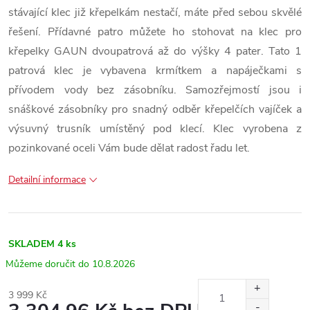
stávající klec již křepelkám nestačí, máte před sebou skvělé
řešení. Přídavné patro můžete ho stohovat na klec pro
křepelky GAUN dvoupatrová až do výšky 4 pater. Tato 1
patrová klec je vybavena krmítkem a napáječkami s
přívodem vody bez zásobníku. Samozřejmostí jsou i
snáškové zásobníky pro snadný odběr křepelčích vajíček a
výsuvný trusník umístěný pod klecí. Klec vyrobena z
pozinkované oceli Vám bude dělat radost řadu let.
Detailní informace
SKLADEM
4 ks
10.8.2026
3 999 Kč