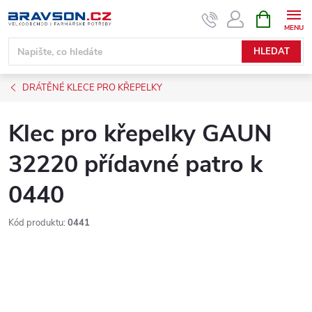
Přejít
NÁKUPNÍ
KOŠÍK
na
obsah
HLEDAT
DRÁTĚNÉ KLECE PRO KŘEPELKY
Klec pro křepelky GAUN
32220 přídavné patro k
0440
Kód produktu:
0441