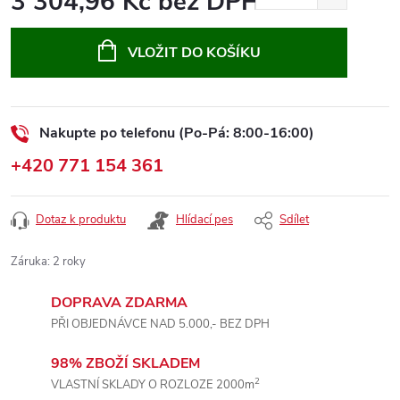
3 304,96 Kč bez DPH
Měrná
cena:
VLOŽIT DO KOŠÍKU
Nakupte po telefonu (Po-Pá: 8:00-16:00)
+420 771 154 361
Dotaz k produktu
Hlídací pes
Sdílet
Záruka
:
2 roky
DOPRAVA ZDARMA
PŘI OBJEDNÁVCE NAD 5.000,- BEZ DPH
98% ZBOŽÍ SKLADEM
2
VLASTNÍ SKLADY O ROZLOZE 2000m