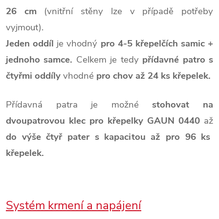
26 cm
(vnitřní stěny lze v případě potřeby
vyjmout).
Jeden oddíl
je vhodný
pro 4-5 křepelčích samic +
jednoho samce.
Celkem je tedy
přídavné patro s
čtyřmi oddíly
vhodné
pro chov až 24 ks křepelek.
Přídavná patra je možné
stohovat na
dvoupatrovou klec pro křepelky GAUN 0440
až
do výše čtyř pater s kapacitou až pro 96 ks
křepelek.
Systém krmení a napájení