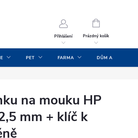
NÁKUPNÍ
KOŠÍK
Prázdný košík
Přihlášení
CE
PET
FARMA
DŮM A ZAHRADA
ýnku na mouku HP
 2,5 mm + klíč k
ěně