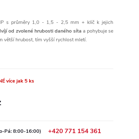
 s průměry 1,0 - 1,5 - 2,5 mm + klíč k jejich
víjí od zvolené hrubosti daného síta
a pohybuje se
m větší hrubost, tím vyšší rychlost mletí.
NÉ
více jak 5 ks
z
+420 771 154 361
o-Pá: 8:00-16:00)