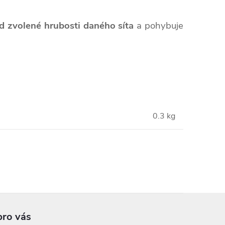
od zvolené hrubosti daného síta
a pohybuje
0.3 kg
pro vás