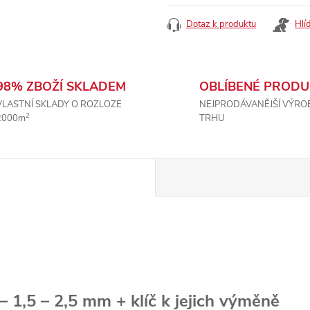
Dotaz k produktu
Hlí
98% ZBOŽÍ SKLADEM
OBLÍBENÉ PRODU
VLASTNÍ SKLADY O ROZLOZE
NEJPRODÁVANĚJŠÍ VÝRO
2
2000m
TRHU
 1,5 – 2,5 mm + klíč k jejich výměně