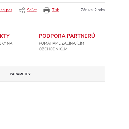
dací pes
Sdílet
Tisk
Záruka
:
2 roky
KTY
PODPORA PARTNERŮ
BKY NA
POMÁHÁME ZAČÍNAJÍCÍM
OBCHODNÍKŮM
PARAMETRY