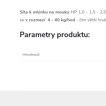
Síta k mlýnku na mouku
HP 1,0 - 1,5 - 2,5
se
v rozmezí 4 - 40 kg/hod
- čím větší hrub
Parametry produktu:
Hmotnost
:
Z