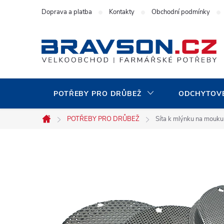
Přejít
Doprava a platba
Kontakty
Obchodní podmínky
na
obsah
POTŘEBY PRO DRŮBEŽ
ODCHYTOVÉ
POTŘEBY PRO DRŮBEŽ
Síta k mlýnku na mouku 
Domů