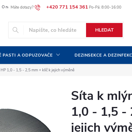
+420 771 154 361
O naší společnosti
Blog
Volná pracovní místa
HLEDAT
 PASTI A ODPUZOVAČE
DEZINSEKCE A DEZINFEK
HP 1,0 - 1,5 - 2,5 mm + klíč k jejich výměně
Síta k ml
1,0 - 1,5 -
jejich vým