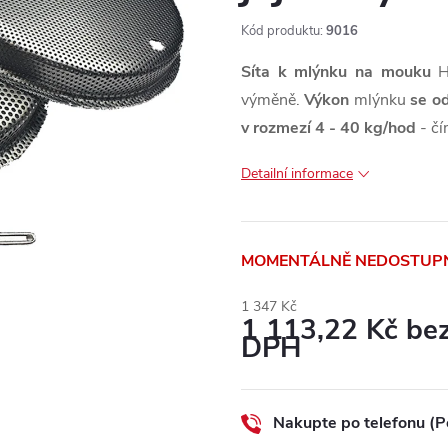
Kód produktu:
9016
Síta k mlýnku na mouku
HP
výměně.
Výkon
mlýnku
se od
v rozmezí 4 - 40 kg/hod
- čí
Detailní informace
MOMENTÁLNĚ NEDOSTUP
1 347 Kč
1 113,22 Kč be
DPH
Měrná
cena:
Nakupte po telefonu (P