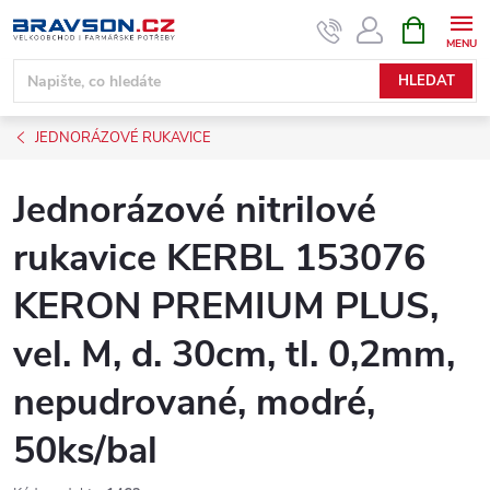
Přejít
NÁKUPNÍ
KOŠÍK
na
obsah
HLEDAT
JEDNORÁZOVÉ RUKAVICE
Jednorázové nitrilové
rukavice KERBL 153076
KERON PREMIUM PLUS,
vel. M, d. 30cm, tl. 0,2mm,
nepudrované, modré,
50ks/bal