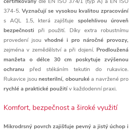
certifikovány
dle EN ISO 374/1 (typ A) a EN ISO
374-5.
Vyznačují se vysokou kvalitou zpracování
s AQL 1.5, která zajišťuje
spolehlivou úroveň
bezpečnosti
při použití. Díky extra robustnímu
provedení jsou
vhodné i pro náročné provozy,
zejména v zemědělství a při dojení.
Prodloužená
manžeta o délce 30 cm poskytuje zvýšenou
ochranu
před stékáním tekutin do rukavice.
Rukavice jsou
nesterilní, obouruké
a navržené pro
rychlé a praktické použití
v každodenní praxi.
Komfort, bezpečnost a široké využití
Mikrodrsný povrch zajišťuje pevný a jistý úchop i