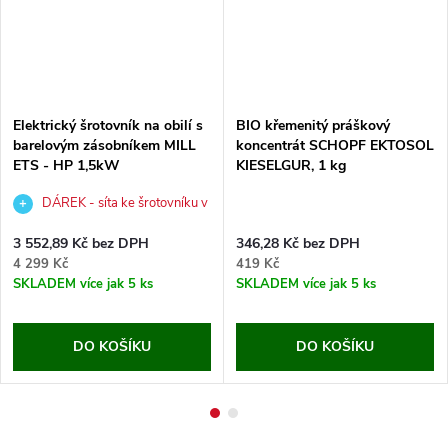
Elektrický šrotovník na obilí s
BIO křemenitý práškový
barelovým zásobníkem MILL
koncentrát SCHOPF EKTOSOL
ETS - HP 1,5kW
KIESELGUR, 1 kg
DÁREK - síta ke šrotovníku v
hodnotě 1 347 Kč
3 552,89 Kč bez DPH
346,28 Kč bez DPH
4 299 Kč
419 Kč
SKLADEM
více jak 5 ks
SKLADEM
více jak 5 ks
DO KOŠÍKU
DO KOŠÍKU