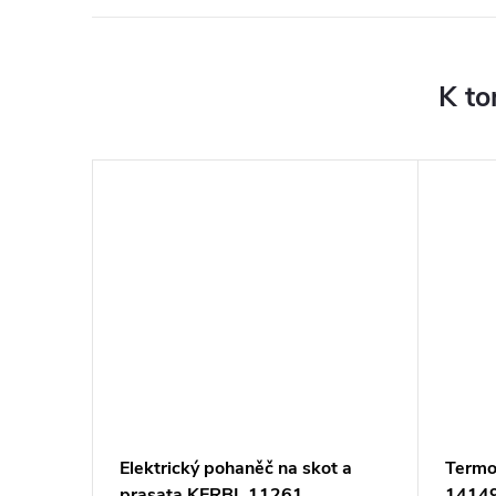
K to
Elektrický pohaněč na skot a
Termo
prasata KERBL 11261
1414