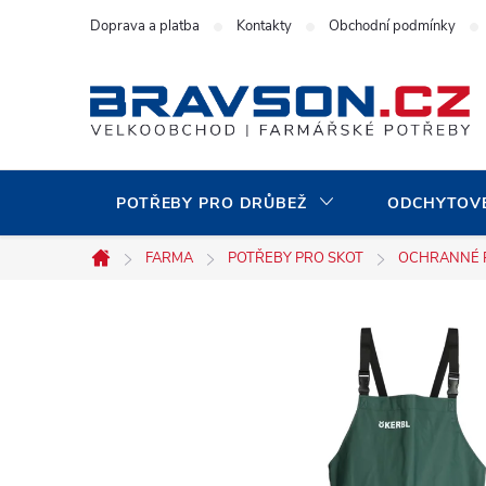
Přejít
Doprava a platba
Kontakty
Obchodní podmínky
na
obsah
POTŘEBY PRO DRŮBEŽ
ODCHYTOVÉ
FARMA
POTŘEBY PRO SKOT
OCHRANNÉ 
Domů