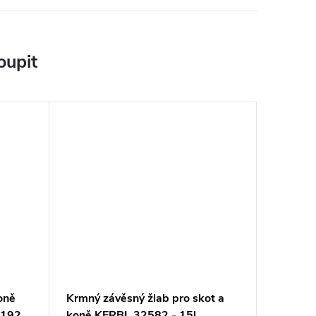
oupit
koně
Krmný závěsný žlab pro skot a
8192
koně KERBL 32582 - 15l