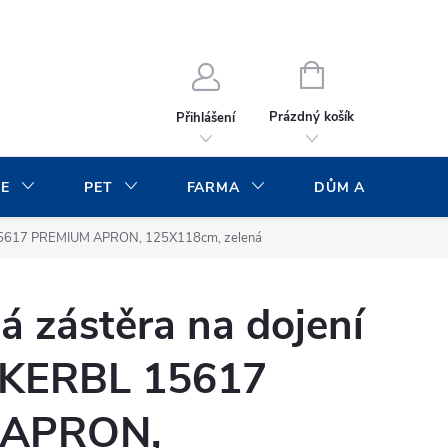
NÁKUPNÍ
KOŠÍK
Prázdný košík
Přihlášení
CE
PET
FARMA
DŮM A ZAHRADA
L 15617 PREMIUM APRON, 125X118cm, zelená
 zástěra na dojení
 KERBL 15617
 APRON,