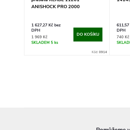
ANISHOCK PRO 2000
1 627,27 Kč bez
611,57
DPH
DPH
DO KOŠÍKU
1 969 Kč
740 Kč
SKLADEM
5 ks
SKLA
Kód:
0914
Z
á