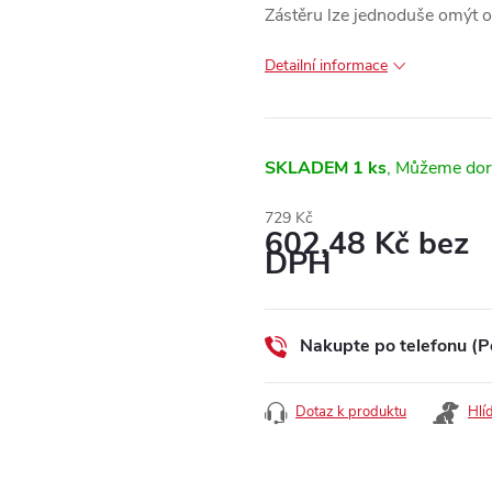
Zástěru lze jednoduše omýt o
Detailní informace
SKLADEM
1 ks
729 Kč
602,48 Kč bez
DPH
Měrná
cena:
Nakupte po telefonu (P
Dotaz k produktu
Hlí