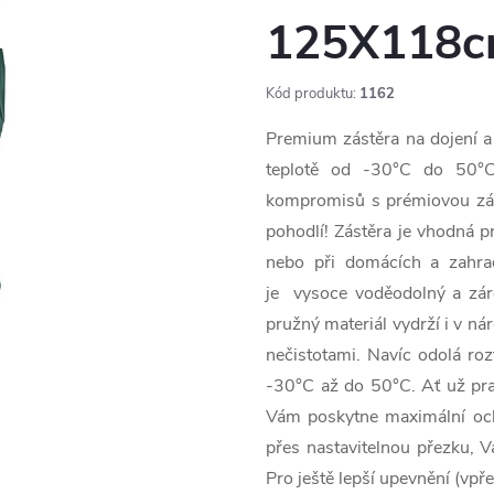
125X118cm
Kód produktu:
1162
Premium zástěra na dojení a 
teplotě od -30°C do 50°
kompromisů s prémiovou zást
pohodlí! Zástěra je vhodná p
nebo při domácích a zahr
je vysoce voděodolný a zár
pružný materiál vydrží i v ná
nečistotami. Navíc odolá roz
-30°C až do 50°C. Ať už prac
Vám poskytne maximální och
přes nastavitelnou přezku, 
Pro ještě lepší upevnění (vp