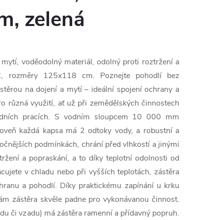
, zelená
mytí, voděodolný materiál, odolný proti roztržení a
C, rozměry 125x118 cm. Poznejte pohodlí bez
ěrou na dojení a mytí – ideální spojení ochrany a
ro různá využití, ať už při zemědělských činnostech
adních pracích. S vodním sloupcem 10 000 mm
oveň každá kapsa má 2 odtoky vody, a robustní a
ročnějších podmínkách, chrání před vlhkostí a jinými
tržení a popraskání, a to díky teplotní odolnosti od
ujete v chladu nebo při vyšších teplotách, zástěra
ranu a pohodlí. Díky praktickému zapínání u krku
Vám zástěra skvěle padne pro vykonávanou činnost.
ředu či vzadu) má zástěra ramenní a přídavný popruh.