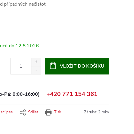
d případných nečistot.
12.8.2026
VLOŽIT DO KOŠÍKU
+420 771 154 361
o-Pá: 8:00-16:00)
dací pes
Sdílet
Tisk
Záruka
:
2 roky