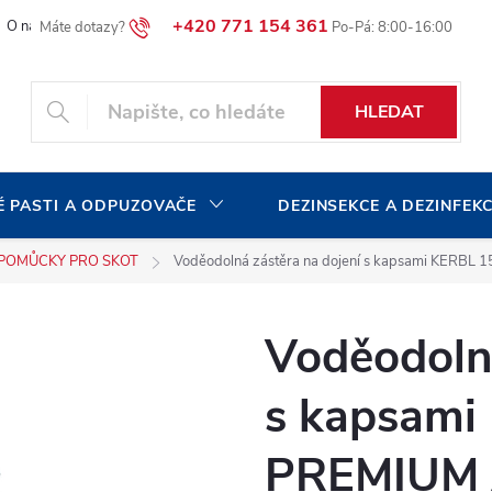
+420 771 154 361
O naší společnosti
Blog
Volná pracovní místa
HLEDAT
 PASTI A ODPUZOVAČE
DEZINSEKCE A DEZINFEK
POMŮCKY PRO SKOT
Voděodolná zástěra na dojení s kapsami KERB
Voděodolná
s kapsami
PREMIUM