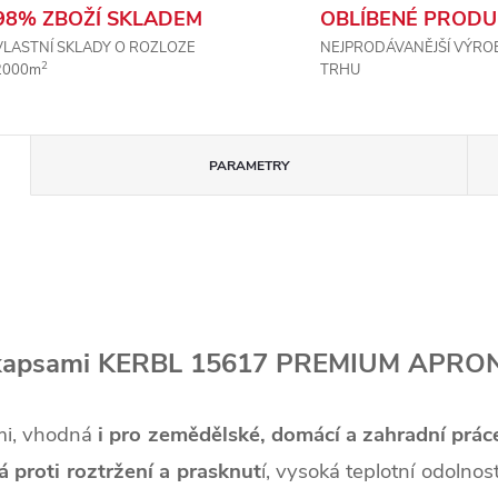
98% ZBOŽÍ SKLADEM
OBLÍBENÉ PRODU
VLASTNÍ SKLADY O ROZLOZE
NEJPRODÁVANĚJŠÍ VÝRO
2
2000m
TRHU
PARAMETRY
 s kapsami KERBL 15617 PREMIUM APRON
mi, vhodná
i pro zemědělské, domácí a zahradní prác
á proti roztržení a prasknut
í,
vysoká teplotní odolnos