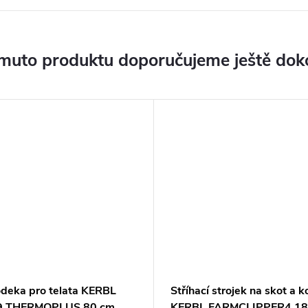
muto produktu doporučujeme ještě dok
deka pro telata KERBL
Stříhací strojek na skot a 
9 THERMOPLUS 80 cm
KERBL FARMCLIPPER4 1