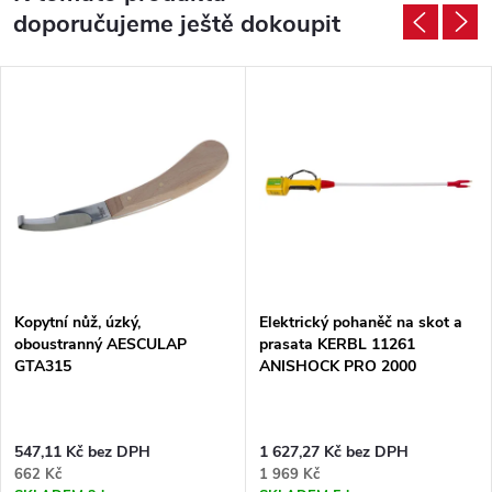
doporučujeme ještě dokoupit
Kopytní nůž, úzký,
Elektrický pohaněč na skot a
oboustranný AESCULAP
prasata KERBL 11261
GTA315
ANISHOCK PRO 2000
547,11 Kč bez DPH
1 627,27 Kč bez DPH
662 Kč
1 969 Kč