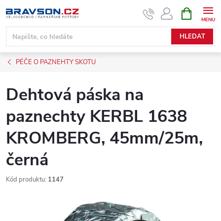
Přejít
NÁKUPNÍ
KOŠÍK
na
obsah
HLEDAT
PÉČE O PAZNEHTY SKOTU
Dehtová páska na
paznechty KERBL 1638
KROMBERG, 45mm/25m,
černá
Kód produktu:
1147