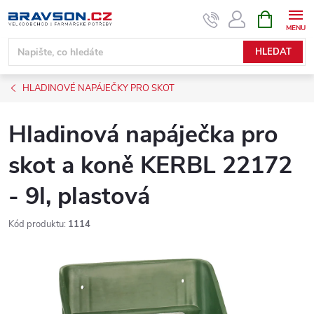
Přejít
NÁKUPNÍ
KOŠÍK
na
obsah
HLEDAT
HLADINOVÉ NAPÁJEČKY PRO SKOT
Hladinová napáječka pro
skot a koně KERBL 22172
- 9l, plastová
Kód produktu:
1114