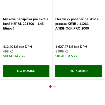
Misková napáječka pro skot a
Elektrický pohaněč na skot a
koně KERBL 221500 - 1,45l,
prasata KERBL 11261
litinová
ANISHOCK PRO 2000
412,40 Kč bez DPH
1 627,27 Kč bez DPH
499 Kč
1 969 Kč
SKLADEM
2 ks
SKLADEM
5 ks
DO KOŠÍKU
DO KOŠÍKU