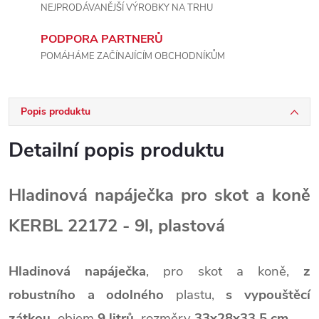
NEJPRODÁVANĚJŠÍ VÝROBKY NA TRHU
PODPORA PARTNERŮ
POMÁHÁME ZAČÍNAJÍCÍM OBCHODNÍKŮM
Popis produktu
Detailní popis produktu
Hladinová napáječka pro skot a koně
KERBL 22172 - 9l, plastová
Hladinová napáječka
,
pro skot a koně,
z
robustního a odolného
plastu,
s vypouštěcí
zátkou,
objem
9 litrů,
rozměry
33x28x33,5 cm.