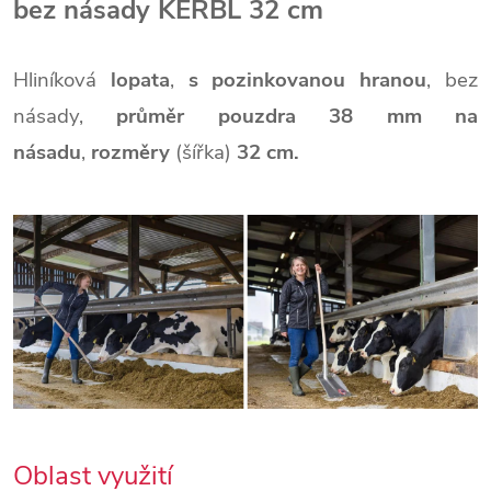
bez násady KERBL 32 cm
Hliníková
lopata
,
s pozinkovanou hranou
, bez
násady,
průměr pouzdra 38 mm na
násadu
,
rozměry
(šířka)
32 cm.
Oblast využití