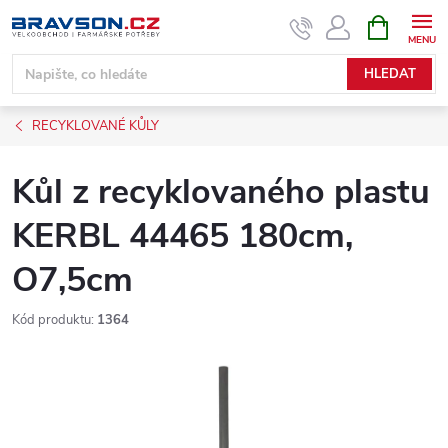
Přejít
NÁKUPNÍ
KOŠÍK
na
obsah
HLEDAT
RECYKLOVANÉ KŮLY
Kůl z recyklovaného plastu
KERBL 44465 180cm,
O7,5cm
Kód produktu:
1364