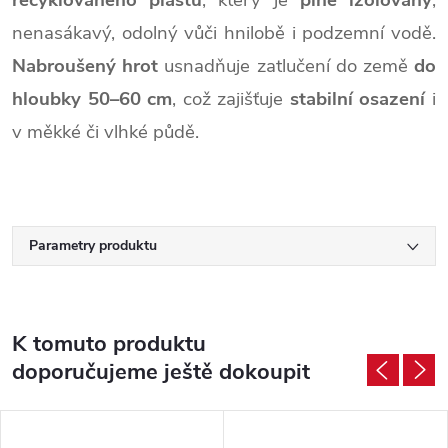
recyklovaného plastu
, který je
plně izolovaný
,
nenasákavý, odolný vůči hnilobě i podzemní vodě.
Nabroušený hrot
usnadňuje zatlučení do země
do
hloubky 50–60 cm
, což zajišťuje
stabilní osazení
i
v měkké či vlhké půdě.
Parametry produktu
K tomuto produktu
doporučujeme ještě dokoupit