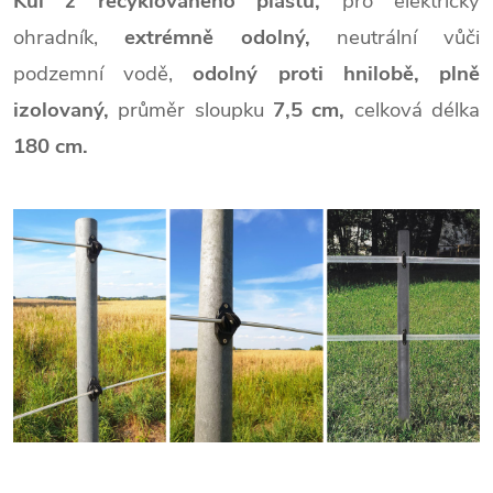
Kůl z recyklovaného plastu,
pro elektrický
ohradník,
extrémně odolný,
neutrální vůči
podzemní vodě,
odolný proti hnilobě,
plně
izolovaný,
průměr sloupku
7,5 cm,
celková délka
180 cm.