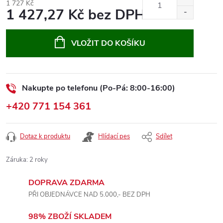
1 727 Kč
1 427,27 Kč bez DPH
Měrná
cena:
VLOŽIT DO KOŠÍKU
Nakupte po telefonu (Po-Pá: 8:00-16:00)
+420 771 154 361
Dotaz k produktu
Hlídací pes
Sdílet
Záruka
:
2 roky
DOPRAVA ZDARMA
PŘI OBJEDNÁVCE NAD 5.000,- BEZ DPH
98% ZBOŽÍ SKLADEM