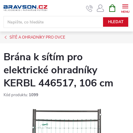
Přejít
NÁKUPNÍ
KOŠÍK
na
obsah
HLEDAT
SÍTĚ A OHRADNÍKY PRO OVCE
Brána k sítím pro
elektrické ohradníky
KERBL 446517, 106 cm
Kód produktu:
1099