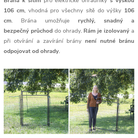
Brána k sítím
pro elektrické ohradníky
s výškou
106 cm
, vhodná pro všechny sítě do výšky
106
cm
. Brána u
možňuje
rychlý, snadný a
bezpečný
průchod
do ohrady.
Rám je izolovaný
a
při otvírání a zavírání brány
není nutné bránu
odpojovat od ohrady
.