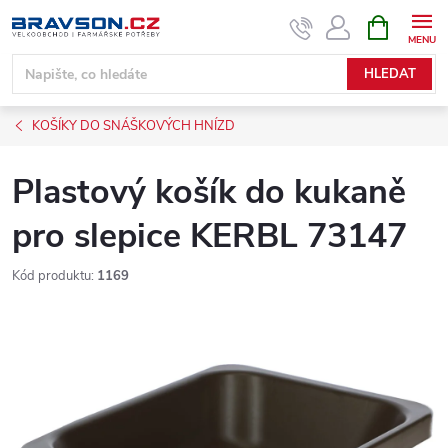
Přejít
NÁKUPNÍ
KOŠÍK
na
obsah
HLEDAT
KOŠÍKY DO SNÁŠKOVÝCH HNÍZD
Plastový košík do kukaně
pro slepice KERBL 73147
Kód produktu:
1169