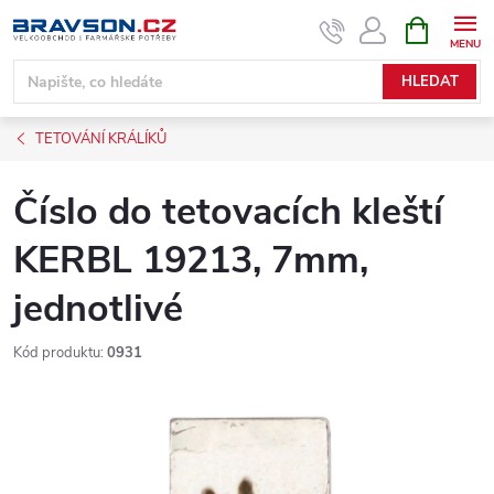
Přejít
NÁKUPNÍ
KOŠÍK
na
obsah
HLEDAT
TETOVÁNÍ KRÁLÍKŮ
Číslo do tetovacích kleští
KERBL 19213, 7mm,
jednotlivé
Kód produktu:
0931