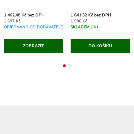
1 402,48 Kč bez DPH
1 641,32 Kč bez DPH
1 697 Kč
1 986 Kč
OBJEDNÁNO OD DODAVATELE
SKLADEM
1 ks
ZOBRAZIT
DO KOŠÍKU
Z
á