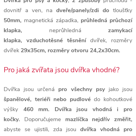
Dvířka pro psy a kočky
,
2 způsoby
průchodu -
dovnitř a ven,
na
dveře/panely/zdi
do
tloušťky
50mm,
magnetická západka,
průhledná průchozí
klapka,
neprůhledná
zamykací
klapka,
vzduchotěsné těsnění
dvířek, rozměry
dvířek
29x35cm, rozměry otvoru 24,2x30cm.
Pro jaká zvířata jsou dvířka vhodné?
Dvířka jsou určená
pro všechny
psy
jako jsou
španělové, teriéři nebo pudlové
do kohoutkové
výšky
460 mm. Dvířka jsou vhodná i pro
kočky.
Doporučujeme
mazlíčka nejdřív změřit,
abyste se ujistili, zda jsou
dvířka vhodná pro