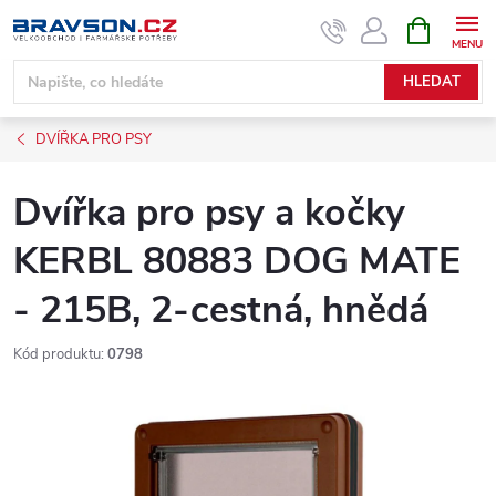
Přejít
NÁKUPNÍ
KOŠÍK
na
obsah
HLEDAT
DVÍŘKA PRO PSY
Dvířka pro psy a kočky
KERBL 80883 DOG MATE
- 215B, 2-cestná, hnědá
Kód produktu:
0798