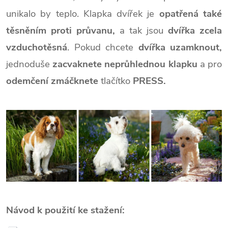
unikalo by teplo. Klapka dvířek je
opatřená také
těsněním proti průvanu,
a tak jsou
dvířka zcela
vzduchotěsná
. Pokud chcete
dvířka uzamknout,
jednoduše
zacvaknete neprůhlednou klapku
a pro
odemčení zmáčknete
tlačítko
PRESS.
Návod k použití ke stažení: