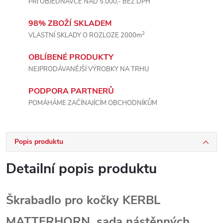
PŘI OBJEDNÁVCE NAD 5.000,- BEZ DPH
98% ZBOŽÍ SKLADEM
2
VLASTNÍ SKLADY O ROZLOZE 2000m
OBLÍBENÉ PRODUKTY
NEJPRODÁVANĚJŠÍ VÝROBKY NA TRHU
PODPORA PARTNERŮ
POMÁHÁME ZAČÍNAJÍCÍM OBCHODNÍKŮM
Popis produktu
Detailní popis produktu
Škrabadlo pro kočky KERBL
MATTERHORN, sada nástěnných