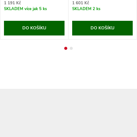
1 191 Kč
1 601 Kč
SKLADEM
více jak 5 ks
SKLADEM
2 ks
DO KOŠÍKU
DO KOŠÍKU
Z
á
p