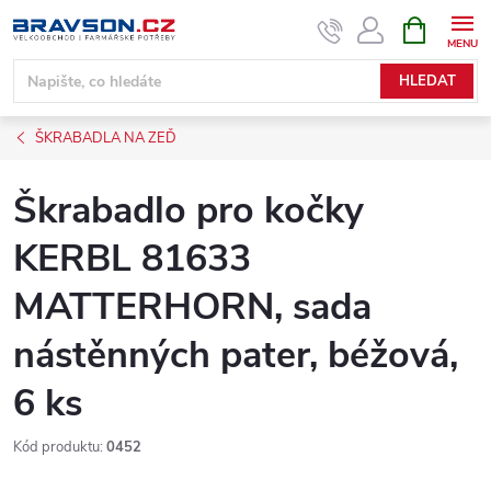
Přejít
NÁKUPNÍ
KOŠÍK
na
obsah
HLEDAT
ŠKRABADLA NA ZEĎ
Škrabadlo pro kočky
KERBL 81633
MATTERHORN, sada
nástěnných pater, béžová,
6 ks
Kód produktu:
0452