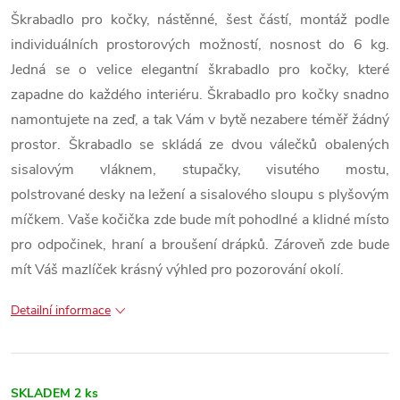
Škrabadlo pro kočky, nástěnné, šest částí, montáž podle
individuálních prostorových možností, nosnost do 6 kg.
Jedná se o velice elegantní škrabadlo pro kočky, které
zapadne do každého interiéru. Škrabadlo pro kočky snadno
namontujete na zeď, a tak Vám v bytě nezabere téměř žádný
prostor. Škrabadlo se skládá ze dvou válečků obalených
sisalovým vláknem, stupačky, visutého mostu,
polstrované desky na ležení a sisalového sloupu s plyšovým
míčkem. Vaše kočička zde bude mít pohodlné a klidné místo
pro odpočinek, hraní a broušení drápků. Zároveň zde bude
mít Váš mazlíček krásný výhled pro pozorování okolí.
Detailní informace
SKLADEM
2 ks