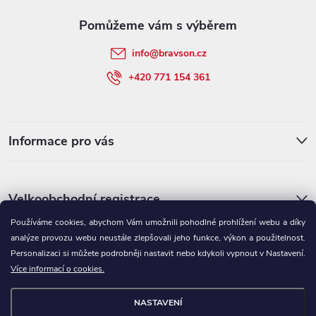
a
t
info
@
bravson.cz
í
+420 771 154 361
Informace pro vás
Velkoobchodní registrace
Používáme cookies, abychom Vám umožnili pohodlné prohlížení webu a díky
analýze provozu webu neustále zlepšovali jeho funkce, výkon a použitelnost.
Personalizaci si můžete podrobněji nastavit nebo kdykoli vypnout v Nastavení.
Více informací o cookies.
NASTAVENÍ
Copyright 2026
BRAVSON.CZ
. Všechna práva vyhrazena.
Upravit