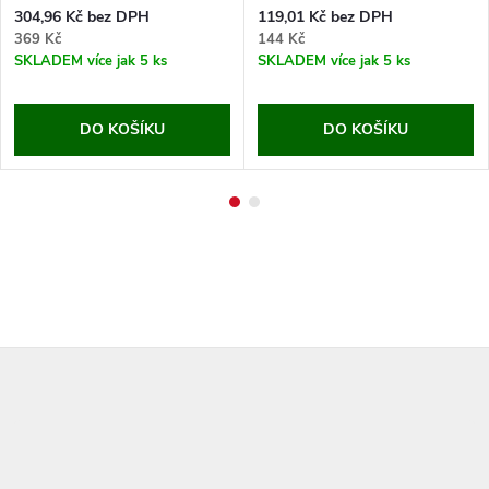
304,96 Kč bez DPH
119,01 Kč bez DPH
369 Kč
144 Kč
SKLADEM
více jak 5 ks
SKLADEM
více jak 5 ks
DO KOŠÍKU
DO KOŠÍKU
Z
á
p