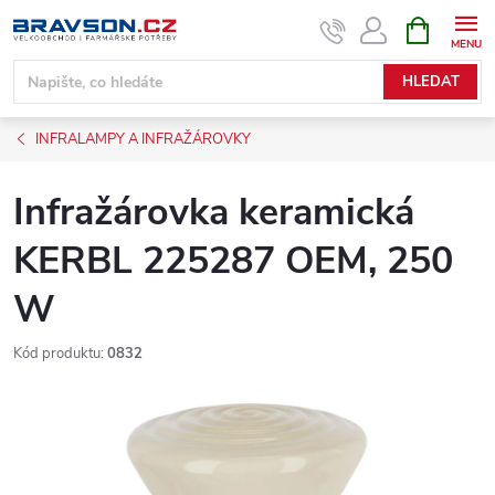
Přejít
NÁKUPNÍ
KOŠÍK
na
obsah
HLEDAT
INFRALAMPY A INFRAŽÁROVKY
Infražárovka keramická
KERBL 225287 OEM, 250
W
Kód produktu:
0832