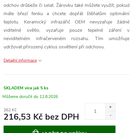
odchov drůbeže či selat. Žárovku také můžete využít, pokud
máte březí fenku a chcete dopřát štěňatům optimální
teplotu. Keramický infrazářič OEM nevyzařuje žádné
viditelné světlo, vyzařuje pouze tepelné záření v
neviditelném infračerveném rozsahu. Tím umožňuje
udržovat přirozený cyklus osvětlení při odchovu.
Detailní informace
SKLADEM
více jak 5 ks
12.8.2026
262 Kč
216,53 Kč bez DPH
Měrná
cena: