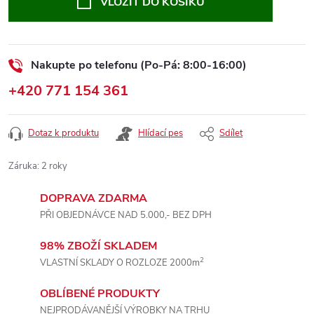
VLOŽIT DO KOŠÍKU
Nakupte po telefonu (Po-Pá: 8:00-16:00)
+420 771 154 361
Dotaz k produktu
Hlídací pes
Sdílet
Záruka
:
2 roky
DOPRAVA ZDARMA
PŘI OBJEDNÁVCE NAD 5.000,- BEZ DPH
98% ZBOŽÍ SKLADEM
2
VLASTNÍ SKLADY O ROZLOZE 2000m
OBLÍBENÉ PRODUKTY
NEJPRODÁVANĚJŠÍ VÝROBKY NA TRHU