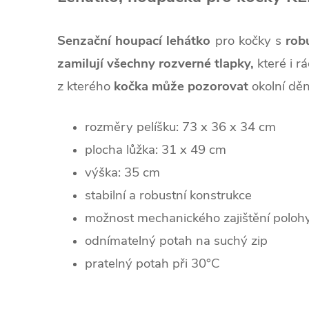
Senzační houpací lehátko
pro kočky s
rob
zamilují všechny rozverné tlapky,
které i r
z kterého
kočka může pozorovat
okolní děn
rozměry pelíšku: 73 x 36 x 34 cm
plocha lůžka: 31 x 49 cm
výška: 35 cm
stabilní a robustní konstrukce
možnost mechanického zajištění poloh
odnímatelný potah na suchý zip
pratelný potah při 30°C