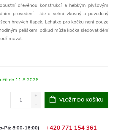
robustní dřevěnou konstrukcí a hebkým plyšovým
odním provedení. Jde o velmi vkusný a povedený
 všech hravých tlapek. Lehátko pro kočku není pouze
ohodlným pelíškem, odkud může kočka sledovat dění
podřimovat.
11.8.2026
VLOŽIT DO KOŠÍKU
+420 771 154 361
o-Pá: 8:00-16:00)