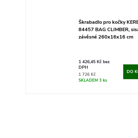
Škrabadlo pro kočky KER
84457 BAG CLIMBER, sisa
závěsné 260x16x16 cm
1 426,45 Kč bez
DPH
DO K
1 726 Kč
SKLADEM
3 ks