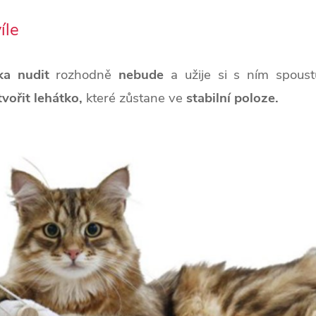
íle
ka nudit
rozhodně
nebude
a užije si s ním spous
tvořit lehátko,
které zůstane ve
stabilní poloze.