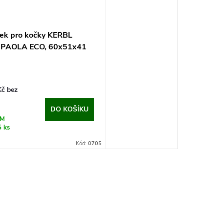
k pro kočky KERBL
 PAOLA ECO, 60x51x41
Kč bez
DO KOŠÍKU
EM
5 ks
Kód:
0705