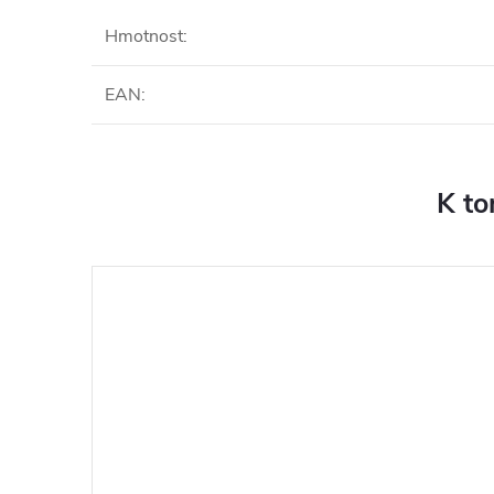
Hmotnost
:
EAN
:
K to