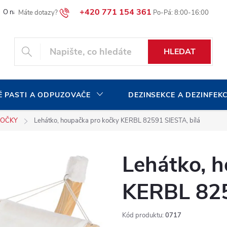
+420 771 154 361
O naší společnosti
Blog
Volná pracovní místa
HLEDAT
 PASTI A ODPUZOVAČE
DEZINSEKCE A DEZINFEK
KOČKY
Lehátko, houpačka pro kočky KERBL 82591 SIESTA, bílá
Lehátko, 
KERBL 825
Kód produktu:
0717