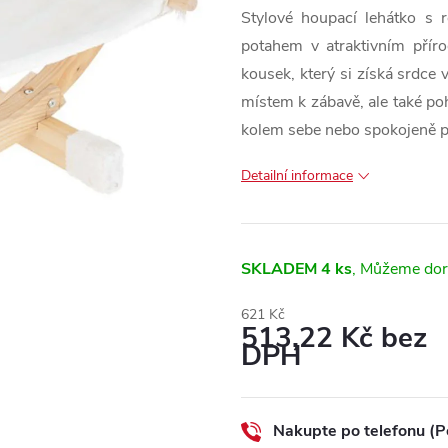
Stylové houpací lehátko s 
potahem v atraktivním přír
kousek, který si získá srdce
místem k zábavě, ale také p
kolem sebe nebo spokojeně 
Detailní informace
SKLADEM
4 ks
621 Kč
513,22 Kč bez
DPH
Měrná
cena:
Nakupte po telefonu (P