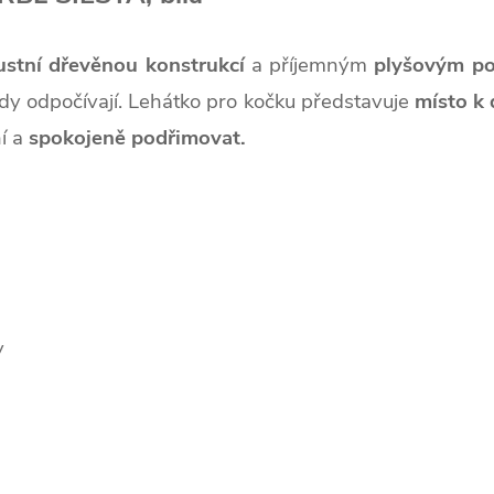
ustní dřevěnou konstrukcí
a příjemným
plyšovým p
ády odpočívají. Lehátko pro kočku představuje
místo k
í a
spokojeně podřimovat.
y