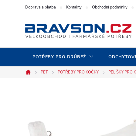
Přejít
Doprava a platba
Kontakty
Obchodní podmínky
na
obsah
POTŘEBY PRO DRŮBEŽ
ODCHYTOVÉ
PET
POTŘEBY PRO KOČKY
PELÍŠKY PRO 
Domů