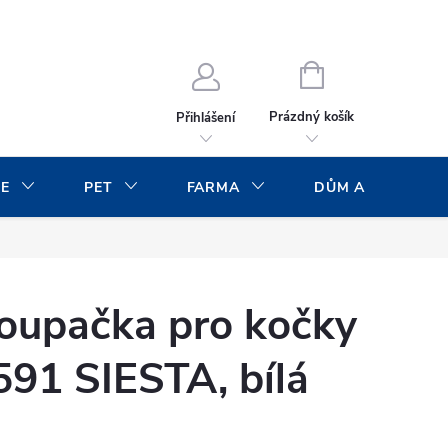
NÁKUPNÍ
KOŠÍK
Prázdný košík
Přihlášení
CE
PET
FARMA
DŮM A ZAHRADA
houpačka pro kočky
91 SIESTA, bílá