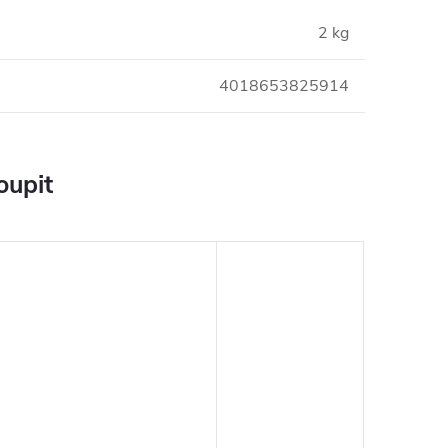
2 kg
4018653825914
oupit