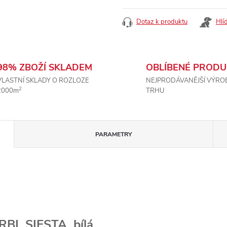
Dotaz k produktu
Hlí
98% ZBOŽÍ SKLADEM
OBLÍBENÉ PRODU
VLASTNÍ SKLADY O ROZLOZE
NEJPRODÁVANĚJŠÍ VÝRO
2
2000m
TRHU
PARAMETRY
RBL SIESTA, bílá