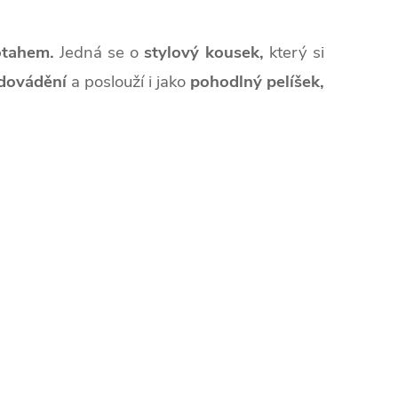
otahem.
Jedná se o
stylový kousek,
který si
 dovádění
a poslouží i jako
pohodlný pelíšek,