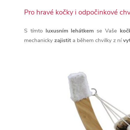
Pro hravé kočky i odpočinkové chv
S tímto
luxusním lehátkem
se Vaše
koč
mechanicky
zajistit
a během chvilky z ní
vy