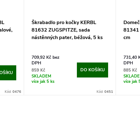
BL
Škrabadlo pro kočky KERBL
Domeče
lové,
81632 ZUGSPITZE, sada
81341
nástěnných pater, béžová, 5 ks
cm
709,92 Kč bez
731,40 
DPH
DPH
DO KOŠÍKU
859 Kč
885 Kč
OŠÍKU
SKLADEM
SKLAD
více jak 5 ks
více jak 
Kód:
0476
Kód:
0451