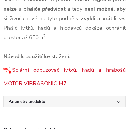
nelze u plašiče
předvídat
a tedy
není možné,
aby
si
živočichové na tyto podněty
zvykli a vrátili se.
Plašič krtků, hadů a hlodavců dokáže ochránit
2
prostor až 650m
.
Návod k použití ke stažení:
Solární odpuzovač krtků, hadů a hrabošů
MOTOR VIBRASONIC M7
Parametry produktu