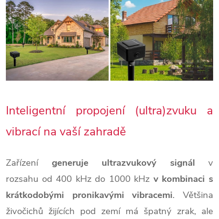
Inteligentní propojení (ultra)zvuku a
vibrací na vaší zahradě
Zařízení
generuje ultrazvukový signál
v
rozsahu od 400 kHz do 1000 kHz
v kombinaci s
krátkodobými pronikavými vibracemi
. Většina
živočichů žijících pod zemí má špatný zrak, ale