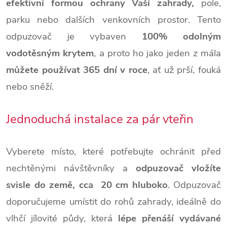
efektivní formou ochrany Vaší zahrady,
pole,
parku nebo dalších venkovních prostor. Tento
odpuzovač je vybaven
100% odolným
vodotěsným krytem
, a proto ho jako jeden z mála
můžete používat 365 dní v roce
, ať už prší, fouká
nebo sněží.
Jednoduchá instalace za pár vteřin
Vyberete místo, které potřebujte ochránit před
nechtěnými návštěvníky a
odpuzovač vložíte
svisle do země, cca 20 cm hluboko
. Odpuzovač
doporučujeme umístit do rohů zahrady, ideálně do
vlhčí jílovité půdy, která
lépe přenáší vydávané