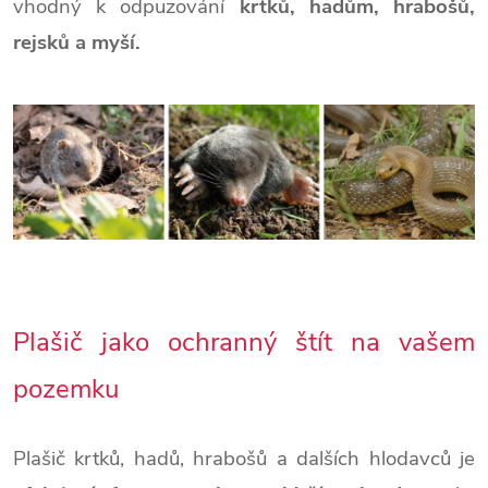
vhodný k odpuzování
krtků, hadům, hrabošů,
rejsků a myší.
Plašič jako ochranný štít na vašem
pozemku
Plašič krtků, hadů, hrabošů a dalších hlodavců je