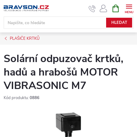
Přejít
NÁKUPNÍ
KOŠÍK
na
obsah
HLEDAT
PLAŠIČE KRTKŮ
Solární odpuzovač krtků,
hadů a hrabošů MOTOR
VIBRASONIC M7
Kód produktu:
0886