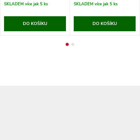
SKLADEM
více jak 5 ks
SKLADEM
více jak 5 ks
DO KOŠÍKU
DO KOŠÍKU
Z
á
p