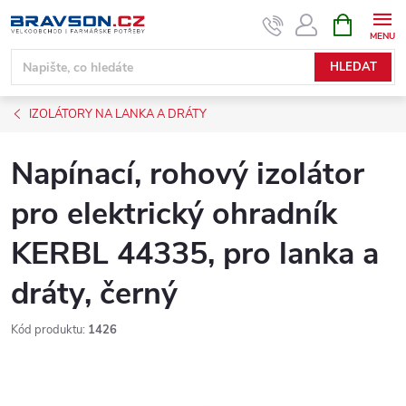
Přejít
NÁKUPNÍ
KOŠÍK
na
obsah
HLEDAT
IZOLÁTORY NA LANKA A DRÁTY
Napínací, rohový izolátor
pro elektrický ohradník
KERBL 44335, pro lanka a
dráty, černý
Kód produktu:
1426