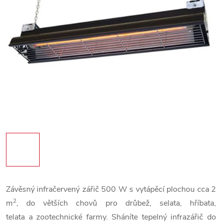
Závěsný infračervený zářič 500 W s vytápěcí plochou cca 2
2
m
, do větších chovů pro drůbež, selata, hříbata,
telata
a zootechnické farmy.
Sháníte tepelný infrazářič do