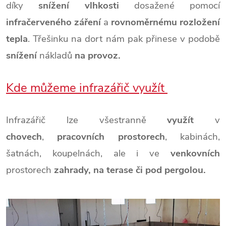
díky
snížení vlhkosti
dosažené pomocí
infračerveného záření
a
rovnoměrnému rozložení
tepla
. Třešinku na dort nám pak přinese v podobě
snížení
nákladů
na provoz.
Kde můžeme infrazářič využít
Infrazářič lze všestranně
využít
v
chovech
,
pracovních prostorech
, kabinách,
šatnách, koupelnách, ale i ve
venkovních
prostorech
zahrady, na terase či pod pergolou.