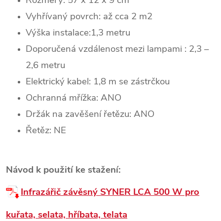
Rozměry: 57 x 12 x 9 cm
Vyhřívaný povrch: až cca 2 m2
Výška instalace:1,3 metru
Doporučená vzdálenost mezi lampami : 2,3 –
2,6 metru
Elektrický kabel: 1,8 m se zástrčkou
Ochranná mřížka: ANO
Držák na zavěšení řetězu: ANO
Řetěz: NE
Návod k použití ke stažení:
Infrazářič závěsný SYNER LCA 500 W pro
kuřata, selata, hříbata, telata