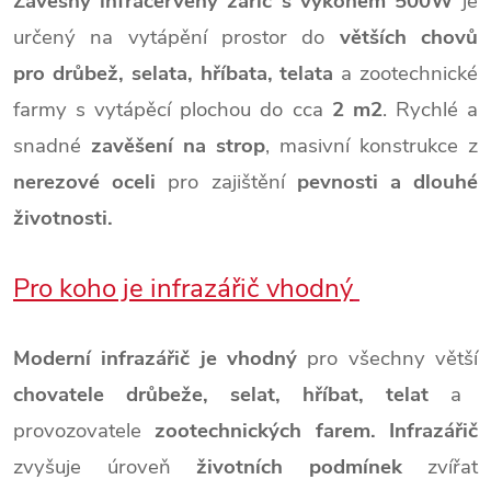
Závěsný infračervený zářič s výkonem 500W
je
určený na vytápění prostor do
větších chovů
pro drůbež,
selata, hříbata, telata
a zootechnické
farmy s vytápěcí plochou do cca
2 m2
. Rychlé a
snadné
zavěšení na strop
, masivní konstrukce z
nerezové oceli
pro zajištění
pevnosti a dlouhé
životnosti.
Pro koho je infrazářič vhodný
Moderní infrazářič je vhodný
pro všechny větší
chovatele
drůbeže, selat, hříbat, telat
a
provozovatele
zootechnických
farem.
Infrazářič
zvyšuje úroveň
životních podmínek
zvířat