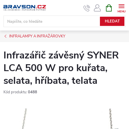
Přejít
NÁKUPNÍ
KOŠÍK
na
obsah
HLEDAT
INFRALAMPY A INFRAŽÁROVKY
Infrazářič závěsný SYNER
LCA 500 W pro kuřata,
selata, hříbata, telata
Kód produktu:
0488