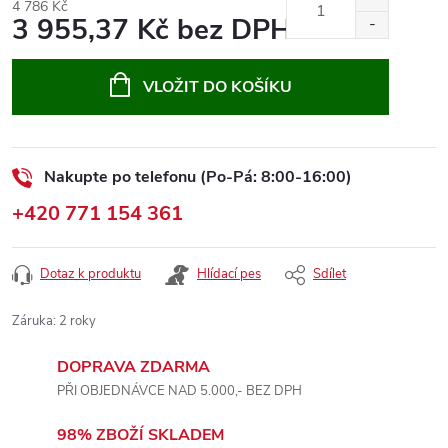
4 786 Kč
3 955,37 Kč bez DPH
Měrná
cena:
VLOŽIT DO KOŠÍKU
Nakupte po telefonu (Po-Pá: 8:00-16:00)
+420 771 154 361
Dotaz k produktu
Hlídací pes
Sdílet
Záruka
:
2 roky
DOPRAVA ZDARMA
PŘI OBJEDNÁVCE NAD 5.000,- BEZ DPH
98% ZBOŽÍ SKLADEM