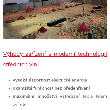
Výhody zařízení s moderní technologií
středních vln
vysoká úspornost
elektrické energie
okamžitá
funkčnost
bez předehřívání
maximální množství vstřebání
tepla tělem
zvířete