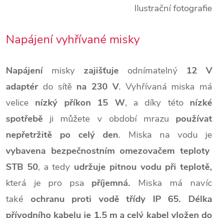
Ilustrační fotografie
Napájení vyhřívané misky
Napájení
misky
zajišťuje
odnímatelný
12
V
adaptér
do sítě
na 230 V
.
Vyhřívaná miska má
velice
nízký příkon 15 W
, a díky této
nízké
spotřebě
ji můžete v období mrazu
používat
nepřetržitě po celý den
. Miska na vodu je
vybavena
bezpečnostním omezovačem teploty
STB 50
, a tedy
udržuje pitnou vodu při teplotě,
která je pro psa
příjemná.
Miska má navíc
také
ochranu proti vodě třídy IP 65.
Délka
přívodního kabelu je 1,5 m a celý
kabel vložen do