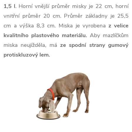
1,5 l
. H
orní vnější průměr misky je 22 cm,
horní
vnitřní průměr 20 cm. P
růměr základny je 25,5
cm a
výška 8,3 cm. Miska j
e vyrobena
z velice
kvalitního plastového materiálu.
Aby mazlíčkům
miska neujížděla, má
ze spodní strany gumový
protiskluzový lem.