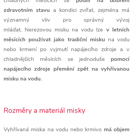
chladných měsících se
podílí na dobrém
zdravotním stavu
a kondici zvířat, zejména má
významný vliv pro správný vývoj
mláďat. Nerezovou misku na vodu lze
v letních
měsících používat jako tradiční misku
na vodu
nebo krmení po vyjmutí napájecího zdroje a v
chladnějších měsících se jednoduše
pomocí
napájecího zdroje přemění zpět na vyhřívanou
misku na vodu
.
Rozměry a materiál misky
Vyhřívaná miska na vodu nebo krmivo
má objem