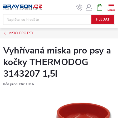
Přejít
NÁKUPNÍ
KOŠÍK
na
obsah
HLEDAT
MISKY PRO PSY
Vyhřívaná miska pro psy a
kočky THERMODOG
3143207 1,5l
Kód produktu:
1016