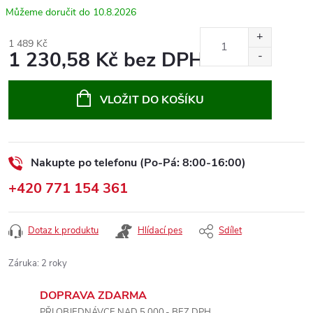
10.8.2026
1 489 Kč
1 230,58 Kč bez DPH
Měrná
cena:
VLOŽIT DO KOŠÍKU
Nakupte po telefonu (Po-Pá: 8:00-16:00)
+420 771 154 361
Dotaz k produktu
Hlídací pes
Sdílet
Záruka
:
2 roky
DOPRAVA ZDARMA
PŘI OBJEDNÁVCE NAD 5.000,- BEZ DPH