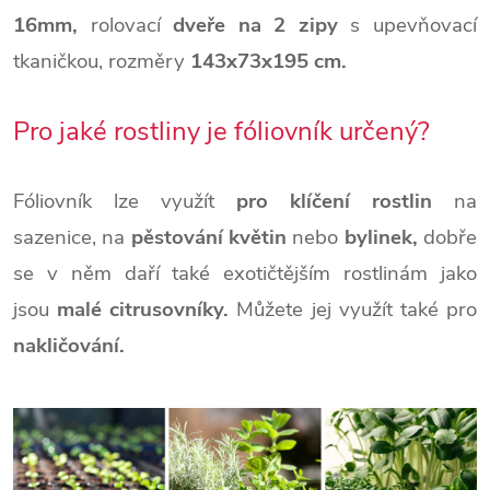
16mm,
rolovací
dveře na 2 zipy
s upevňovací
tkaničkou, rozměry
143x73x195
cm.
Pro jaké rostliny je fóliovník určený?
Fóliovník lze využít
pro klíčení rostlin
na
sazenice, na
pěstování květin
nebo
bylinek,
dobře
se v něm daří také exotičtějším rostlinám jako
jsou
malé citrusovníky.
Můžete jej využít také pro
nakličování.