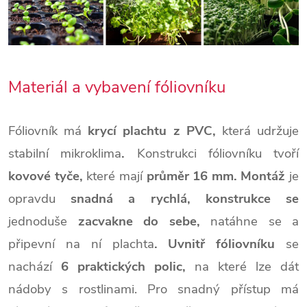
Materiál a vybavení fóliovníku
Fóliovník má
krycí plachtu z PVC,
která udržuje
stabilní mikroklima
.
Konstrukci fóliovníku tvoří
kovové tyče,
které mají
průměr 16 mm.
Montáž
je
opravdu
snadná a rychlá,
konstrukce se
jednoduše
zacvakne do sebe,
natáhne se a
připevní na ní plachta
.
Uvnitř fóliovníku
se
nachází
6 praktických polic,
na které lze dát
nádoby s rostlinami. Pro snadný přístup má