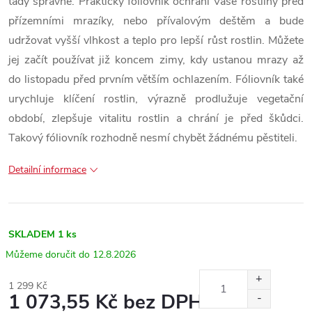
tady správně. Praktický fóliovník ochrání Vaše rostliny před
přízemními mrazíky, nebo přívalovým deštěm a bude
udržovat vyšší vlhkost a teplo pro lepší růst rostlin. Můžete
jej začít používat již koncem zimy, kdy ustanou mrazy až
do listopadu před prvním větším ochlazením. Fóliovník také
urychluje klíčení rostlin, výrazně prodlužuje vegetační
období, zlepšuje vitalitu rostlin a chrání je před škůdci.
Takový fóliovník rozhodně nesmí chybět žádnému pěstiteli.
Detailní informace
SKLADEM
1 ks
12.8.2026
1 299 Kč
1 073,55 Kč bez DPH