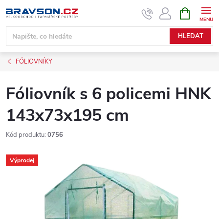
Přejít
NÁKUPNÍ
KOŠÍK
na
obsah
HLEDAT
FÓLIOVNÍKY
Fóliovník s 6 policemi HNK
143x73x195 cm
Kód produktu:
0756
Výprodej