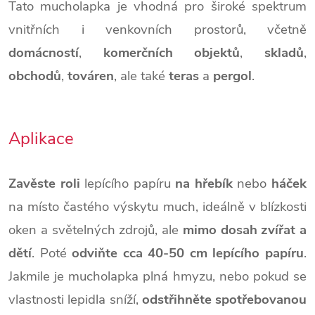
Tato mucholapka je vhodná pro široké spektrum
vnitřních i venkovních prostorů, včetně
domácností
,
komerčních objektů
,
skladů
,
obchodů
,
továren
, ale také
teras
a
pergol
.
Aplikace
Zavěste roli
lepícího papíru
na hřebík
nebo
háček
na místo častého výskytu much, ideálně v blízkosti
oken a světelných zdrojů, ale
mimo dosah zvířat a
dětí
. Poté
odviňte cca 40-50 cm lepícího papíru
.
Jakmile je mucholapka plná hmyzu, nebo pokud se
vlastnosti lepidla sníží,
odstřihněte spotřebovanou