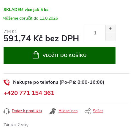
SKLADEM
více jak 5 ks
12.8.2026
716 Kč
591,74 Kč bez DPH
Měrná
cena:
VLOŽIT DO KOŠÍKU
Nakupte po telefonu (Po-Pá: 8:00-16:00)
+420 771 154 361
Dotaz k produktu
Hlídací pes
Sdílet
Záruka
:
2 roky