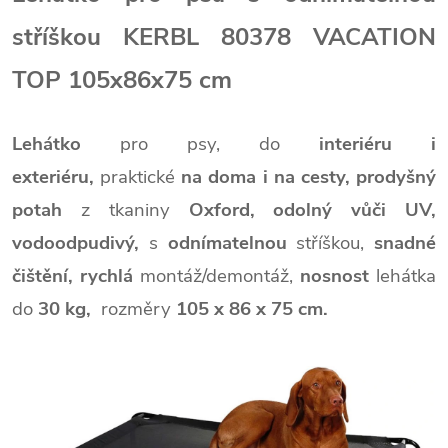
stříškou KERBL 80378 VACATION
TOP 105x86x75 cm
Lehátko
pro psy,
do
interiéru i
exteriéru,
praktické
na doma i na cesty,
prodyšný
potah
z
tkaniny
Oxford,
odolný vůči UV,
vodoodpudivý,
s
odnímatelnou
stříškou,
snadné
čištění,
rychlá
montáž/demontáž,
nosnost
lehátka
do
30 kg,
rozměry
105 x 86 x 75 cm.