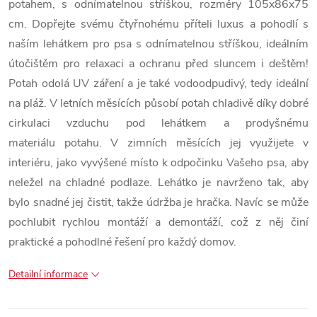
potahem, s odnímatelnou stříškou, rozměry 105x86x75
cm. Dopřejte svému čtyřnohému příteli luxus a pohodlí s
naším lehátkem pro psa s odnímatelnou stříškou, ideálním
útočištěm pro relaxaci a ochranu před sluncem i deštěm!
Potah odolá UV záření a je také vodoodpudivý, tedy ideální
na pláž. V letních měsících působí potah chladivě díky dobré
cirkulaci vzduchu pod lehátkem a prodyšnému
materiálu potahu. V zimních měsících jej využijete v
interiéru, jako vyvýšené místo k odpočinku Vašeho psa, aby
neležel na chladné podlaze. Lehátko je navrženo tak, aby
bylo snadné jej čistit, takže údržba je hračka. Navíc se může
pochlubit rychlou montáží a demontáží, což z něj činí
praktické a pohodlné řešení pro každý domov.
Detailní informace