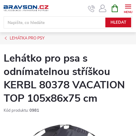
Přejít
NÁKUPNÍ
KOŠÍK
na
obsah
HLEDAT
LEHÁTKA PRO PSY
Lehátko pro psa s
odnímatelnou stříškou
KERBL 80378 VACATION
TOP 105x86x75 cm
Kód produktu:
0981