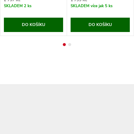
2 797 Kč
1 735 Kč
SKLADEM
2 ks
SKLADEM
více jak 5 ks
DO KOŠÍKU
DO KOŠÍKU
Z
á
p