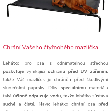
Chrání Vašeho čtyřnohého mazlíčka
Lehátko pro psa s odnímatelnou střechou
poskytuje
vynikající
ochranu před UV zářením
,
takže Váš mazlíček je chráněn před škodlivými
slunečními paprsky. Díky
speciálnímu
materiálu
také
účinně
odpuzuje vodu
, takže lehátko zůstává
suché
a
čisté.
Navíc lehátko
chrání
psa
před