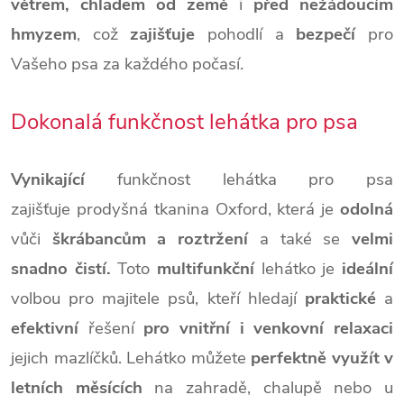
větrem, chladem od země
i
před nežádoucím
hmyzem
,
což
zajišťuje
pohodlí a
bezpečí
pro
Vašeho psa za každého počasí.
Dokonalá funkčnost lehátka pro psa
Vynikající
funkčnost lehátka pro psa
zajišťuje prodyšná tkanina Oxford, která je
odolná
vůči
škrábancům a roztržení
a také se
velmi
snadno čistí.
Toto
multifunkční
lehátko je
ideální
volbou pro majitele psů, kteří hledají
praktické
a
efektivní
řešení
pro vnitřní i venkovní relaxaci
jejich mazlíčků. Lehátko můžete
perfektně využít v
letních měsících
na zahradě, chalupě nebo u