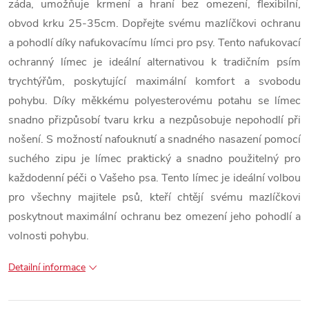
záda, umožňuje krmení a hraní bez omezení, flexibilní,
obvod krku 25-35cm. Dopřejte svému mazlíčkovi ochranu
a pohodlí díky nafukovacímu límci pro psy. Tento nafukovací
ochranný límec je ideální alternativou k tradičním psím
trychtýřům, poskytující maximální komfort a svobodu
pohybu. Díky měkkému polyesterovému potahu se límec
snadno přizpůsobí tvaru krku a nezpůsobuje nepohodlí při
nošení. S možností nafouknutí a snadného nasazení pomocí
suchého zipu je límec praktický a snadno použitelný pro
každodenní péči o Vašeho psa. Tento límec je ideální volbou
pro všechny majitele psů, kteří chtějí svému mazlíčkovi
poskytnout maximální ochranu bez omezení jeho pohodlí a
volnosti pohybu.
Detailní informace