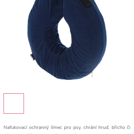
Nafukovací ochranný límec pro psy, chrání hruď, břicho či