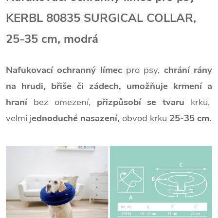
KERBL 80835 SURGICAL COLLAR,
25-35 cm, modrá
Nafukovací ochranný límec
pro psy,
chrání rány
na hrudi, břiše či zádech,
umožňuje krmení a
hraní
bez omezení,
přizpůsobí se tvaru
krku,
velmi j
ednoduché nasazení,
obvod krku
25-35 cm.