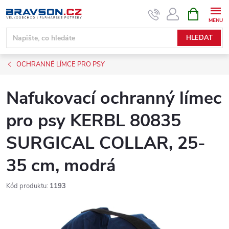
Přejít
NÁKUPNÍ
KOŠÍK
na
obsah
HLEDAT
OCHRANNÉ LÍMCE PRO PSY
Nafukovací ochranný límec
pro psy KERBL 80835
SURGICAL COLLAR, 25-
35 cm, modrá
Kód produktu:
1193