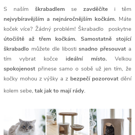
S naším
škrabadlem
se
zavděčíte
i těm
nejvybíravějším a nejnáročnějším kočkám.
Máte
koček více? Žádný problém! Škrabadlo poskytne
útočiště až třem kočkám.
Samostatně stojící
škrabadlo
můžete dle libosti
snadno přesouvat
a
tím vybrat kočce
ideální místo.
Velkou
spokojenost
přinese samo o sobě už jen tím, že
kočky mohou z výšky a z
bezpečí pozorovat
dění
kolem sebe,
tak jak to mají rády
.