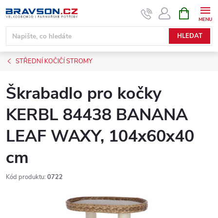
Přejít
NÁKUPNÍ
KOŠÍK
na
obsah
HLEDAT
STŘEDNÍ KOČIČÍ STROMY
Škrabadlo pro kočky
KERBL 84438 BANANA
LEAF WAXY, 104x60x40
cm
Kód produktu:
0722