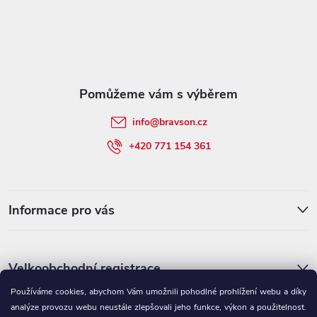
á
p
a
t
info
@
bravson.cz
í
+420 771 154 361
Informace pro vás
Velkoobchodní registrace
Používáme cookies, abychom Vám umožnili pohodlné prohlížení webu a díky
analýze provozu webu neustále zlepšovali jeho funkce, výkon a použitelnost.