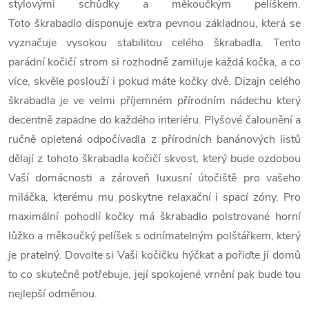
stylovými schůdky a měkoučkým pelíškem.
Toto škrabadlo disponuje extra pevnou základnou, která se
vyznačuje vysokou stabilitou celého škrabadla. Tento
parádní kočičí strom si rozhodně zamiluje každá kočka, a co
více, skvěle poslouží i pokud máte kočky dvě. Dizajn celého
škrabadla je ve velmi příjemném přírodním nádechu který
decentně zapadne do každého interiéru. Plyšové čalounění a
ručně opletená odpočívadla z přírodních banánových listů
dělají z tohoto škrabadla kočičí skvost, který bude ozdobou
Vaší domácnosti a zároveň luxusní útočiště pro vašeho
miláčka, kterému mu poskytne relaxační i spací zóny. Pro
maximální pohodlí kočky má škrabadlo polstrované horní
lůžko a měkoučký pelíšek s odnímatelným polštářkem, který
je pratelný. Dovolte si Vaši kočičku hýčkat a pořiďte jí domů
to co skutečně potřebuje, její spokojené vrnění pak bude tou
nejlepší odměnou.