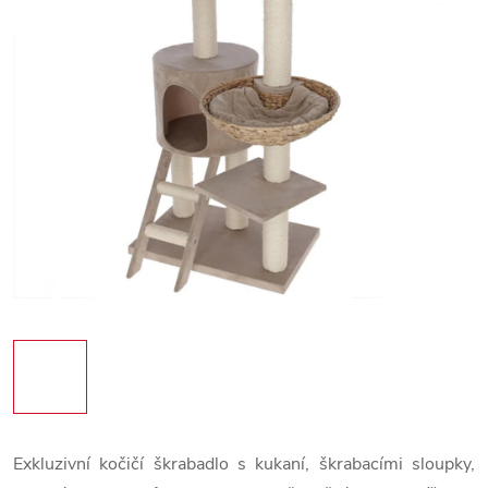
Exkluzivní kočičí škrabadlo s kukaní, škrabacími sloupky,