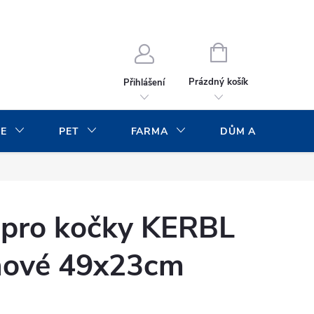
NÁKUPNÍ
KOŠÍK
Prázdný košík
Přihlášení
CE
PET
FARMA
DŮM A ZAHRADA
 pro kočky KERBL
hové 49x23cm