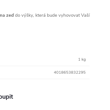
 na zeď
do výšky, která bude vyhovovat Vaší
1 kg
4018653832295
oupit