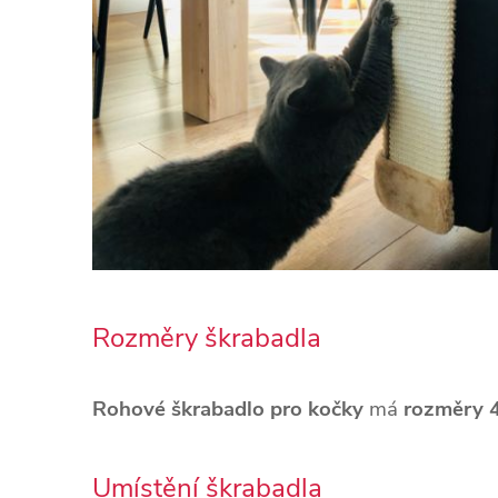
Rozměry škrabadla
Rohové škrabadlo pro kočky
má
rozměry 
Umístění škrabadla