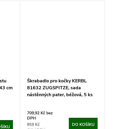
stu
Škrabadlo pro kočky KERBL
x43 cm
81632 ZUGSPITZE, sada
nástěnných pater, béžová, 5 ks
709,92 Kč bez
DPH
DO KOŠÍKU
859 Kč
ŠÍKU