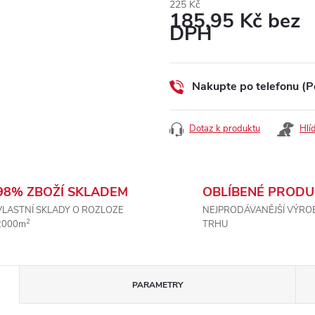
225 Kč
185,95 Kč bez
DPH
Měrná
cena:
Nakupte po telefonu (P
Dotaz k produktu
Hlí
98% ZBOŽÍ SKLADEM
OBLÍBENÉ PRODU
VLASTNÍ SKLADY O ROZLOZE
NEJPRODÁVANĚJŠÍ VÝRO
2
2000m
TRHU
PARAMETRY