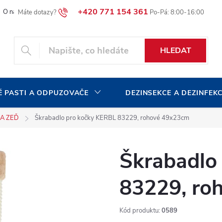
+420 771 154 361
O naší společnosti
Blog
Volná pracovní místa
HLEDAT
 PASTI A ODPUZOVAČE
DEZINSEKCE A DEZINFEK
A ZEĎ
Škrabadlo pro kočky KERBL 83229, rohové 49x23cm
Škrabadlo
83229, ro
Kód produktu:
0589