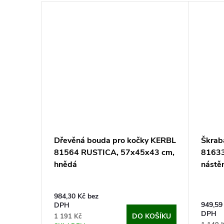
Dřevěná bouda pro kočky KERBL
Škrab
81564 RUSTICA, 57x45x43 cm,
8163
hnědá
nástěn
984,30 Kč bez
949,59
DPH
DPH
DO KOŠÍKU
1 191 Kč