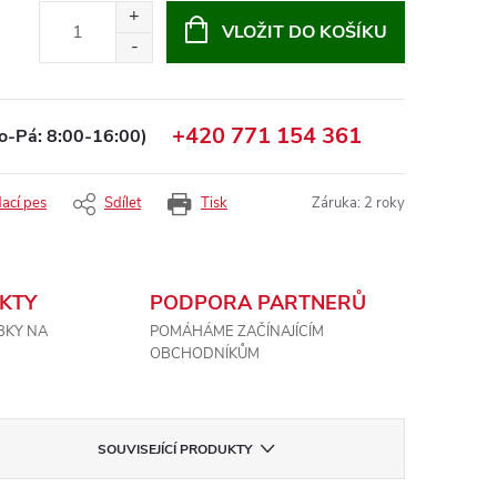
VLOŽIT DO KOŠÍKU
+420 771 154 361
o-Pá: 8:00-16:00)
dací pes
Sdílet
Tisk
Záruka
:
2 roky
KTY
PODPORA PARTNERŮ
BKY NA
POMÁHÁME ZAČÍNAJÍCÍM
OBCHODNÍKŮM
SOUVISEJÍCÍ PRODUKTY