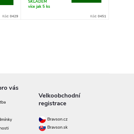
SKLADEM
více jak 5 ks
Kód:
0429
Kód:
0451
pro vás
Velkoobchodní
tba
registrace
Bravson.cz
dmínky
Bravson.sk
nosti