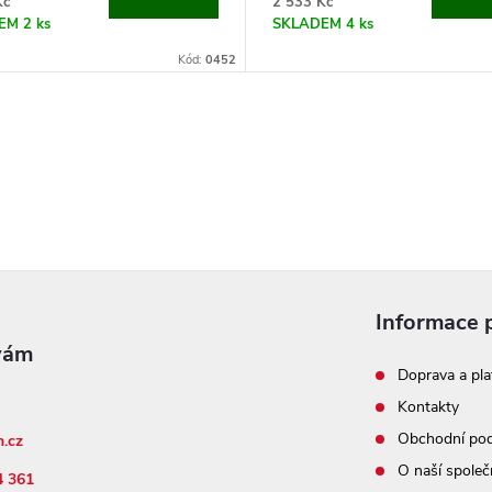
Kč
2 533 Kč
DEM
2 ks
SKLADEM
4 ks
Kód:
0452
Informace 
Doprava a pla
Kontakty
Obchodní po
n.cz
O naší společ
4 361