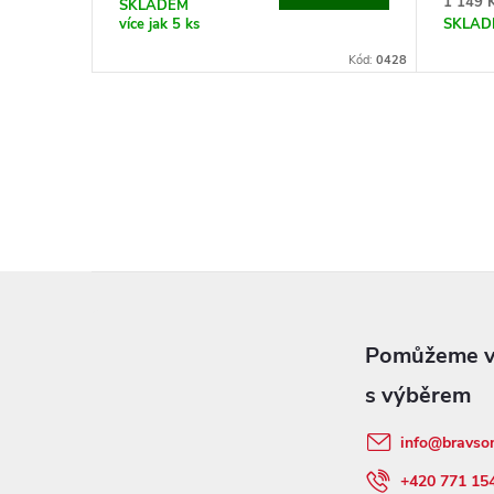
1 149 
SKLADEM
více jak 5 ks
SKLA
Kód:
0428
Z
á
p
info
@
bravso
a
+420 771 15