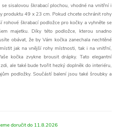
se sisalovou škrabací plochou, vhodné na vnitřní i
ry produktu 49 x 23 cm. Pokud chcete ochránit rohy
ší rohové škrabací podložce pro kočky a vyhněte se
šem majetku. Díky této podložce, kterou snadno
usíte obávat, že by Vám kočka zanechala nechtěné
ístit jak na vnější rohy místnosti, tak i na vnitřní,
aše kočka zvykne brousit drápky. Tato elegantní
di, ale také bude tvořit hezký doplněk do interiéru,
jům podložky. Součástí balení jsou také šroubky a
11.8.2026