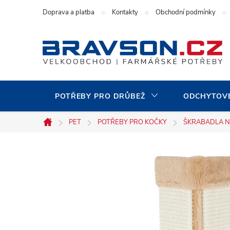
Přejít
Doprava a platba
Kontakty
Obchodní podmínky
na
obsah
POTŘEBY PRO DRŮBEŽ
ODCHYTOVÉ
PET
POTŘEBY PRO KOČKY
ŠKRABADLA N
Domů