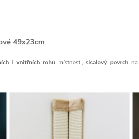
hové 49x23cm
ích i vnitřních rohů
místnosti,
sisalový povrch
na 