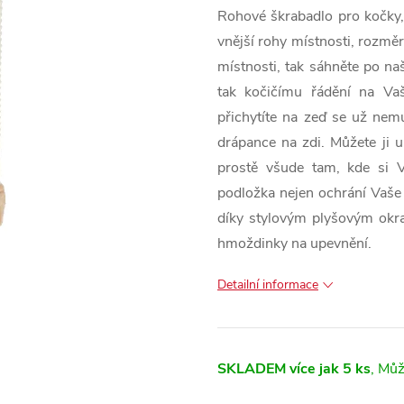
Rohové škrabadlo pro kočky, 
vnější rohy místnosti, rozmě
místnosti, tak sáhněte po na
tak kočičímu řádění na Va
přichytíte na zeď se už nem
drápance na zdi. Můžete ji um
prostě všude tam, kde si V
podložka nejen ochrání Vaše z
díky stylovým plyšovým okra
hmoždinky na upevnění.
Detailní informace
SKLADEM
více jak 5 ks