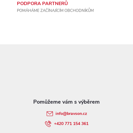
p
PODPORA PARTNERŮ
i
POMÁHÁME ZAČÍNAJÍCÍM OBCHODNÍKŮM
s
u
Z
á
p
a
t
info
@
bravson.cz
í
+420 771 154 361