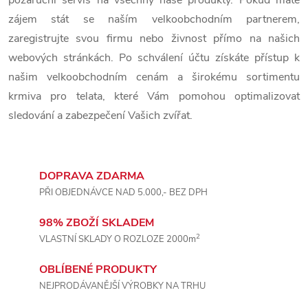
d
zájem stát se naším velkoobchodním partnerem,
a
zaregistrujte svou firmu nebo živnost přímo na našich
c
webových stránkách. Po schválení účtu získáte přístup k
našim velkoobchodním cenám a širokému sortimentu
í
krmiva pro telata, které Vám pomohou optimalizovat
p
sledování a zabezpečení Vašich zvířat.
r
v
DOPRAVA ZDARMA
PŘI OBJEDNÁVCE NAD 5.000,- BEZ DPH
k
y
98% ZBOŽÍ SKLADEM
2
VLASTNÍ SKLADY O ROZLOZE 2000m
v
OBLÍBENÉ PRODUKTY
ý
NEJPRODÁVANĚJŠÍ VÝROBKY NA TRHU