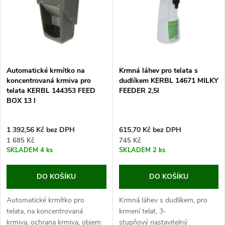
e
p
Abecedně
n
i
í
s
p
Automatické krmítko na
Krmná láhev pro telata s
koncentrovaná krmiva pro
dudlíkem KERBL 14671 MILKY
p
telata KERBL 144353 FEED
FEEDER 2,5l
r
BOX 13 l
r
o
1 392,56 Kč bez DPH
615,70 Kč bez DPH
o
1 685 Kč
745 Kč
d
SKLADEM
4 ks
SKLADEM
2 ks
d
u
DO KOŠÍKU
DO KOŠÍKU
u
k
Automatické krmítko pro
Krmná láhev s dudlíkem, pro
k
telata, na koncentrovaná
krmení telat, 3-
krmiva, ochrana krmiva, objem
stupňový nastavitelný