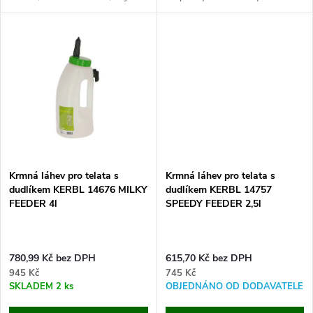
t
t
13 litrů, rozměry 33x51,2x27
ventil, šroubovací uzávěr, s
cm. Zjednodušte rkrmení telat a
objemovou stupnicí, kapacita
ů
maximalizujte jejich...
2,5 l. Dopřejte svým...
ů
Krmná láhev pro telata s
Krmná láhev pro telata s
dudlíkem KERBL 14676 MILKY
dudlíkem KERBL 14757
FEEDER 4l
SPEEDY FEEDER 2,5l
780,99 Kč bez DPH
615,70 Kč bez DPH
945 Kč
745 Kč
SKLADEM
2 ks
OBJEDNÁNO OD DODAVATELE