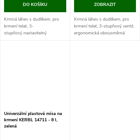
DO KOŠÍKU
ZOBRAZIT
Krmná láhev s dudlíkem, pro
Krmná láhev s dudlíkem, pro
krmení telat, 3-
krmení telat, 3-stupňový ventil,
stupňový nastavitelný
ergonomická obousměrná
ventil, šroubovací uzávěr, s
rukojeť, průměr hrdla 70 mm,
objemovou stupnicí, kapacita 4
kapacita 2,5 l. Dopřejte svým
l. Dopřejte svým...
telatům zdravý start do života
s...
Univerzální plastová mísa na
krmení KERBL 14711 - 8 l,
zelená