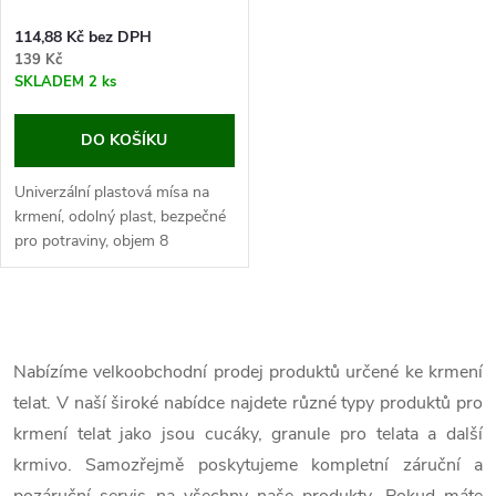
114,88 Kč bez DPH
139 Kč
SKLADEM
2 ks
DO KOŠÍKU
Univerzální plastová mísa na
krmení, odolný plast, bezpečné
pro potraviny, objem 8
l, rozměry 18,5 x 31,5 cm.
Univerzální plastová mísa na
krmení je...
O
v
Nabízíme velkoobchodní prodej produktů určené ke krmení
telat. V naší široké nabídce najdete různé typy produktů pro
l
krmení telat jako jsou cucáky, granule pro telata a další
á
krmivo. Samozřejmě poskytujeme kompletní záruční a
pozáruční servis na všechny naše produkty. Pokud máte