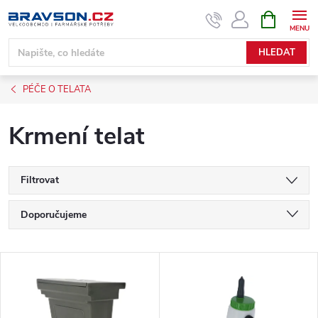
Přejít
NÁKUPNÍ
KOŠÍK
na
obsah
HLEDAT
PÉČE O TELATA
Krmení telat
Filtrovat
Ř
Doporučujeme
a
Nejlevnější
V
Nejdražší
z
ý
Nejprodávanější