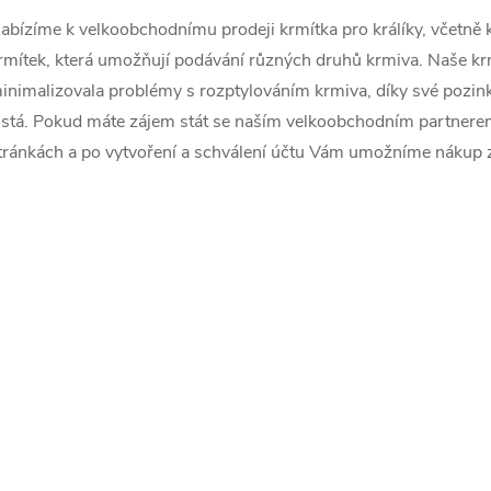
v
abízíme k velkoobchodnímu prodeji krmítka pro králíky, včetně 
rmítek, která umožňují podávání různých druhů krmiva. Naše krm
inimalizovala problémy s rozptylováním krmiva, díky své pozin
á
istá. Pokud máte zájem stát se naším velkoobchodním partnerem,
d
tránkách a po vytvoření a schválení účtu Vám umožníme nákup 
a
c
p
v
k