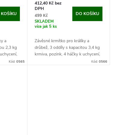
412,40 Kč bez
DPH
 KOŠÍKU
DO KOŠÍKU
499 Kč
SKLADEM
více jak 5 ks
ky a
Závěsné krmítko pro králíky a
tou 2,3 kg
drůbež, 3 oddíly s kapacitou 3,4 kg
 uchycení,
krmiva, pozink, 4 háčky k uchycení,
rozměry 29x12x25 cm.
Kód:
0565
Kód:
0566
ké, odolné
Toto skvělé krmítko je lehké, odolné
díky pozinku a ze...