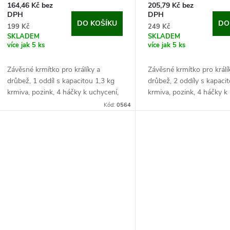
o
164,46 Kč bez
205,79 Kč bez
u
DPH
DPH
d
DO KOŠÍKU
DO
199 Kč
249 Kč
k
SKLADEM
SKLADEM
více jak 5 ks
více jak 5 ks
u
t
Závěsné krmítko pro králíky a
Závěsné krmítko pro králí
k
drůbež, 1 oddíl s kapacitou 1,3 kg
drůbež, 2 oddíly s kapaci
ů
krmiva, pozink, 4 háčky k uchycení,
krmiva, pozink, 4 háčky k
t
rozměry 12x12x25 cm.
rozměry 19x12x25 cm.
Kód:
0564
Toto skvělé krmítko je lehké, odolné
Toto skvělé krmítko je leh
ů
díky pozinku a z...
díky pozinku a ze...