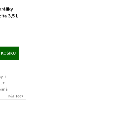
rálíky
ta 3,5 l,
 KOŠÍKU
y, k
, z
ovaná
pacitou 3,5
Kód:
1007
é...