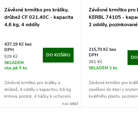
Závěsné krmítko pro králíky,
Závěsné krmítko pro k
drůbež CF 021.40C - kapacita
KERBL 74105 - kapaci
4,6 kg, 4 oddíly
2 oddíly, pozinkované
437,19 Kč bez
215,70 Kč bez
DPH
DO KOŠÍKU
DPH
529 Kč
DO
261 Kč
SKLADEM
více jak 5 ks
SKLADEM
2 ks
Závěsné krmítko pro králíky a
Závěsné krmítko pro králík
drůbež, 4 oddíly s kapacitou 4,6 kg
zavěšení do klecí s krytem
krmiva, pozink, 4 háčky k uchycení,
kvalitního plastu, pozink
rozměry 39x12x25 cm.
ochrana, se 2 oddíly a ka
Kód:
0567
Toto skvělé krmítko je lehké, odolné
l. Objevte dokonalé závěsn
díky pozinku a ze...
O