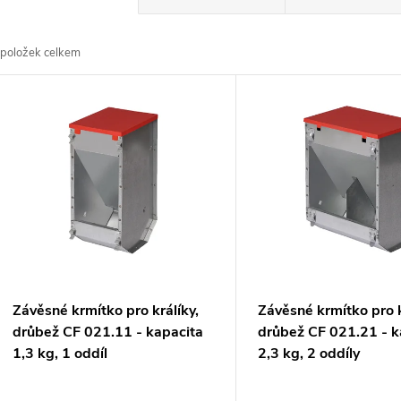
a
položek celkem
z
V
e
ý
n
p
p
s
r
p
Závěsné krmítko pro králíky,
Závěsné krmítko pro k
o
drůbež CF 021.11 - kapacita
drůbež CF 021.21 - k
r
1,3 kg, 1 oddíl
2,3 kg, 2 oddíly
d