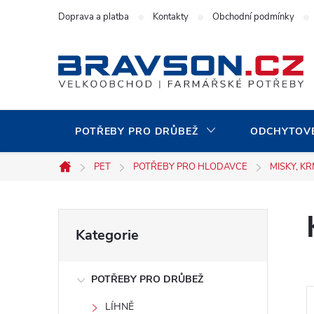
Přejít
Doprava a platba
Kontakty
Obchodní podmínky
na
obsah
POTŘEBY PRO DRŮBEŽ
ODCHYTOVÉ
PET
POTŘEBY PRO HLODAVCE
MISKY, KR
Domů
P
Přeskočit
Kategorie
kategorie
o
POTŘEBY PRO DRŮBEŽ
s
LÍHNĚ