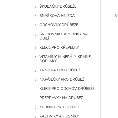
t
ŠKUBAČKY DRŮBEŽE
r
SNÁŠKOVÁ HNÍZDA
5
ODCHOVNY DRŮBEŽE
a
ŠROTOVNÍKY A MLÝNKY NA
OBILÍ
n
KLECE PRO KŘEPELKY
n
VITAMÍNY, MINERÁLY, KRMNÉ
í
DOPLŇKY
i
í
KRMÍTKA PRO DRŮBEŽ
NAPÁJEČKY PRO DRŮBEŽ
p
KLECE PRO ODCHOV DRŮBEŽE
a
PŘEPRAVKY NA DRŮBEŽ
n
KURNÍKY PRO SLEPICE
KACHNÍKY A HUSNÍKY