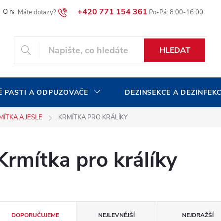
+420 771 154 361
O naší společnosti
Blog
Volná pracovní místa
HLEDAT
 PASTI A ODPUZOVAČE
DEZINSEKCE A DEZINFEK
MÍTKA A JESLE
KRMÍTKA PRO KRÁLÍKY
Krmítka pro králíky
Ř
DOPORUČUJEME
NEJLEVNĚJŠÍ
NEJDRAŽŠÍ