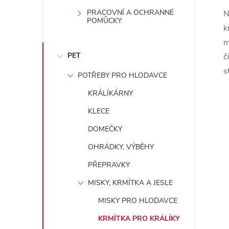
PRACOVNÍ A OCHRANNÉ
N
POMŮCKY
l
k
m
PET
č
s
POTŘEBY PRO HLODAVCE
KRÁLÍKÁRNY
KLECE
í
DOMEČKY
OHRÁDKY, VÝBĚHY
PŘEPRAVKY
r
MISKY, KRMÍTKA A JESLE
MISKY PRO HLODAVCE
KRMÍTKA PRO KRÁLÍKY