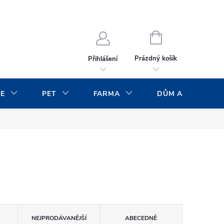
NÁKUPNÍ
KOŠÍK
Prázdný košík
Přihlášení
CE
PET
FARMA
DŮM A ZAHRADA
NEJPRODÁVANĚJŠÍ
ABECEDNĚ