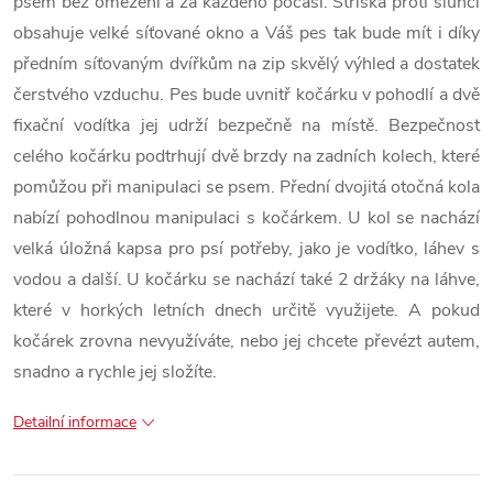
psem bez omezení a za každého počasí. Stříška proti slunci
obsahuje velké síťované okno a Váš pes tak bude mít i díky
předním síťovaným dvířkům na zip skvělý výhled a dostatek
čerstvého vzduchu. Pes bude uvnitř kočárku v pohodlí a dvě
fixační vodítka jej udrží bezpečně na místě. Bezpečnost
celého kočárku podtrhují dvě brzdy na zadních kolech, které
pomůžou při manipulaci se psem. Přední dvojitá otočná kola
nabízí pohodlnou manipulaci s kočárkem. U kol se nachází
velká úložná kapsa pro psí potřeby, jako je vodítko, láhev s
vodou a další. U kočárku se nachází také 2 držáky na láhve,
které v horkých letních dnech určitě využijete. A pokud
kočárek zrovna nevyužíváte, nebo jej chcete převézt autem,
snadno a rychle jej složíte.
Detailní informace