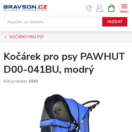
Přejít
NÁKUPNÍ
KOŠÍK
na
obsah
HLEDAT
KOČÁRKY PRO PSY
Kočárek pro psy PAWHUT
D00-041BU, modrý
Kód produktu:
1041