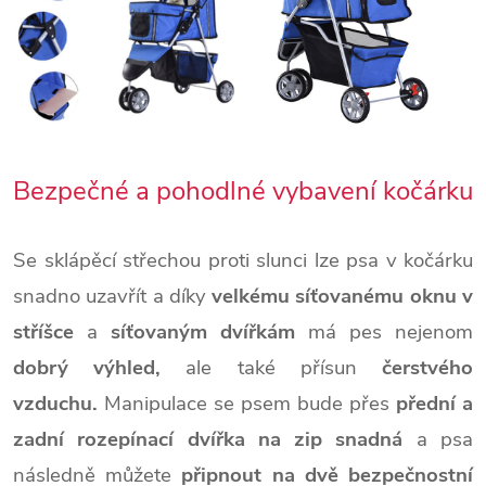
Bezpečné a pohodlné vybavení kočárku
Se sklápěcí střechou proti slunci
lze psa v kočárku
snadno uzavřít a díky
velkému síťovanému oknu v
stříšce
a
síťovaným dvířkám
má pes nejenom
dobrý výhled,
ale také přísun
čerstvého
vzduchu.
Manipulace se psem bude přes
přední a
zadní rozepínací dvířka na zip snadná
a psa
následně můžete
připnout na dvě bezpečnostní