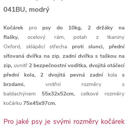
041BU, modrý
Kočárek
pro
psy do 10kg,
2 držáky na
flašky,
ocelový rám, potah z tkaniny
Oxford, sklápěcí střecha
proti slunci, přední
síťovaná dvířka na zip
,
zadní dvířka s taškou na
zip,
uvnitř
2 bezpečnostní vodítka,
dvojitá otáčecí
přední kola,
2 dvojitá pevná zadní
kola
s
brzdami,
vnitřní rozměry s
baldachýnem
55x32x52cm,
celkové rozměry
kočárku
75x45x97cm.
Pro jaké psy je svými rozměry kočárek