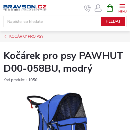
Přejít
NÁKUPNÍ
KOŠÍK
na
obsah
HLEDAT
KOČÁRKY PRO PSY
Kočárek pro psy PAWHUT
D00-058BU, modrý
Kód produktu:
1050