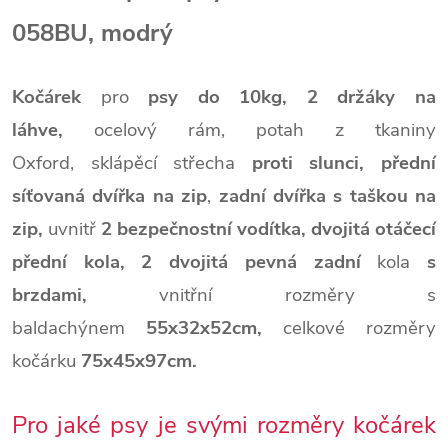
058BU, modrý
Kočárek
pro
psy do 10kg,
2 držáky na
láhve,
ocelový rám, potah z tkaniny
Oxford, sklápěcí střecha
proti slunci, přední
síťovaná dvířka na zip
,
zadní dvířka s taškou na
zip,
uvnitř
2 bezpečnostní vodítka,
dvojitá otáčecí
přední kola,
2 dvojitá pevná zadní
kola
s
brzdami,
vnitřní rozměry s
baldachýnem
55x32x52cm,
celkové rozměry
kočárku
75x45x97cm.
Pro jaké psy je svými rozměry kočárek