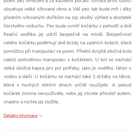
psem bez omezení a za každého počasí. Stříška proti slunci
obsahuje velké síťované okno a Váš pes tak bude mít i díky
předním síťovaným dvířkům na zip skvělý výhled a dostatek
čerstvého vzduchu. Pes bude uvnitř kočárku v pohodlí a dvě
fixační vodítka jej udrží bezpečně na místě. Bezpečnost
celého kočárku podtrhují dvě brzdy na zadních kolech, které
pomůžou při manipulaci se psem. Přední dvojitá otočná kola
nabízí pohodlnou manipulaci s kočárkem. U kol se nachází
velká úložná kapsa pro psí potřeby, jako je vodítko, láhev s
vodou a další. U kočárku se nachází také 2 držáky na láhve,
které v horkých letních dnech určitě využijete. A pokud
kočárek zrovna nevyužíváte, nebo jej chcete převézt autem,
snadno a rychle jej složíte.
Detailní informace