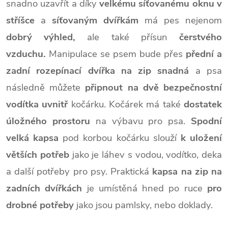
snadno uzavřít a díky
velkému síťovanému oknu v
stříšce
a
síťovaným dvířkám
má pes nejenom
dobrý výhled,
ale také přísun
čerstvého
vzduchu.
Manipulace se psem bude přes
přední a
zadní rozepínací dvířka na zip snadná
a psa
následně můžete
připnout na dvě bezpečnostní
vodítka uvnitř
kočárku. Kočárek má také
dostatek
úložného prostoru
na výbavu pro psa.
Spodní
velká kapsa
pod korbou kočárku slouží
k uložení
větších potřeb
jako je láhev s vodou, vodítko, deka
a další potřeby pro psy. Praktická
kapsa na zip na
zadních dvířkách
je umístěná hned po ruce
pro
drobné potřeby
jako jsou pamlsky, nebo doklady.